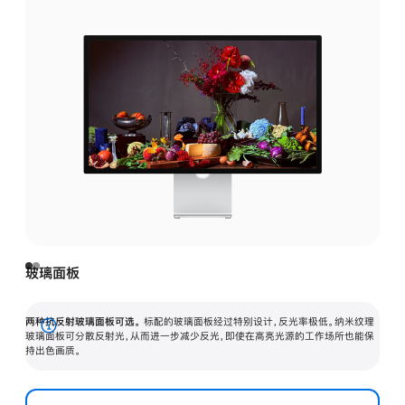
玻璃面板
两种抗反射玻璃面板可选。
标配的玻璃面板经过特别设计，反光率极低。纳米纹理
展
玻璃面板可分散反射光，从而进一步减少反光，即使在高亮光源的工作场所也能保
持出色画质。
开