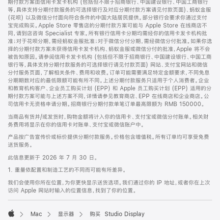
期付款方案由信用卡发卡机构 (包括但不限于招商银行、中国建设银行、中国工商银行
等，具体支持分期付款服务的可选择银行及对应分期付款方案请见付款页面)、蚂蚁金服
(花呗) 以及微信分付面向符合条件的中国大陆居民提供。部分银行会要求你通过支付
宝完成购买。Apple Store 零售店的分期付款方案可能与 Apple Store 在线商店不
同，请到店咨询 Specialist 专家。所有银行信用卡分期均需经你的信用卡发卡机构批
准；对于花呗分期，需经蚂蚁金服批准；对于微信分付分期，需经微信分付批准。如果你选
择的分期付款方案未获得信用卡发卡机构、蚂蚁金服或微信分付的批准，Apple 将不会
被告知原因。请参阅信用卡发卡机构 (包括但不限于招商银行、中国建设银行、中国工商
银行等，具体支持分期付款服务的可选择银行请见付款页面) 网站、支付宝网站和微信
分付服务页面，了解相关条件、费用和收费。订单可能需要满足特定金额要求，不同免息
分期期数对应的最低限额可能有所不同。上述分期付款服务只适用于个人消费者。企业
和教育机构客户、企业员工购买计划 (EPP) 和 Apple 员工购买计划 (EPP) 适用的分
期付款方案可能与上述方案不同，详情请参见教育商店、EPP 在线商店和企业商店。公
司信用卡无资格申请分期。招商银行分期付款单笔订单最高限额为 RMB 150000。
当商品有货并/或发货时，购物金额将计入你的信用卡、支付宝或微信分付账单。相关财
务费用将显示在你的信用卡对账单、支付宝或微信账户中。
产品按广告宣传价或标价提供分期付款服务。价格包含增值税。所有订单均可享受免费
送货服务。
此信息更新于 2026 年 7 月 30 日。
1. 重量依配置和制造工艺的不同而可能有所差异。
我们会使用你所在位置，为你更快显示送货选项。我们通过你的 IP 地址，或者你在上次
访问 Apple 网站时输入的位置信息，找到了你的位置。
Mac
显示器
购买 Studio Display