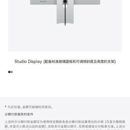
Studio Display (配备标准玻璃面板和可调倾斜度及高度的支架)
网
脚
‡ 为近似值。金额可能随时间变动。
注
页
分期付款服务的条件
页
上述所示分期付款金额仅为使用特定期数免息分期付款估算得出的示例 (仅显示整数数
脚
额，未显示小数点以后的金额)，实际支付金额以银行、花呗或微信分付账单为准。上述分