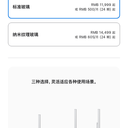
RMB 11,999
起
标准玻璃
或 RMB 500/月 (24 期) 起
RMB 14,499
起
纳米纹理玻璃
或 RMB 605/月 (24 期) 起
三种选择，灵活适应各种使用场景。
标