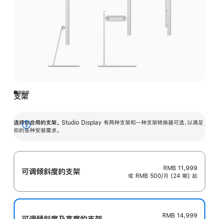
支架
选择你合用的支架。
Studio Display 有两种支架和一种支架转换器可选，以满足
展
你的各种安装需求。
开
RMB 11,999
可调倾斜度的支架
或 RMB 500/月 (24 期) 起
RMB 14,999
可调倾斜度及高‍度的支‍架