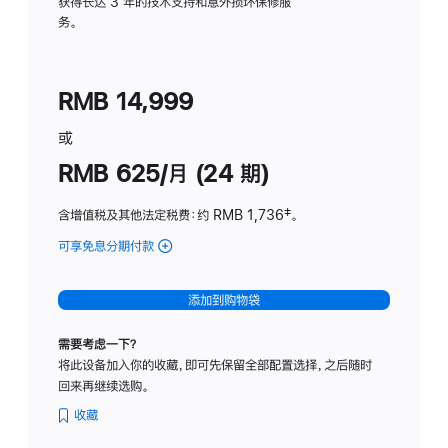
务
获得长达 3 年的技术支持和意外损坏保修服
务。
计
划
(适
RMB 14,999
用
于
或
Studio
RMB 625/月 (24 期)
Display
含增值税及其他法定税费
：约 RMB 1,736
脚
‡。
注
可享免息分期付款
(Studio
Display
-
添加到购物袋
标
准
需要考虑一下？
玻
将此设备加入你的收藏，即可先保留全部配置选择，之后随时
璃
回来再继续选购。
面
板
收藏
-