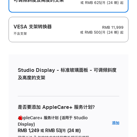
或 RMB 625/月 (24 期) 起
VESA 支架转换器
RMB 11,999
或 RMB 500/月 (24 期) 起
不含支架
Studio Display - 标准玻璃面板 - 可调倾斜度
及高度的支架
是否要添加 AppleCare+ 服务计划？
AppleCare+ 服务计划 (适用于 Studio
AppleC
添加
Display)
服
RMB 1,249
或
RMB 53/月 (24 期)