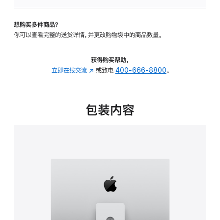
可
调
想购买多件商品？
倾
你可以查看完整的送货详情，并更改购物袋中的商品数量。
斜
度
及
获得购买帮助，
高
立即在线交流
(在
或致电
400-666-8800
。
度
新
的
窗
支
口
包装内容
架
中
的
打
分
开)
期
付
款
选
项)