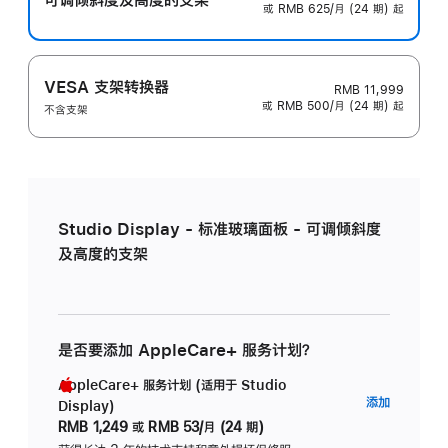
或 RMB 625/月 (24 期) 起
VESA 支架转换器
RMB 11,999
或 RMB 500/月 (24 期) 起
不含支架
Studio Display - 标准玻璃面板 - 可调倾斜度
及高度的支架
是否要添加 AppleCare+ 服务计划？
AppleCare+ 服务计划 (适用于 Studio
AppleC
添加
Display)
服
RMB 1,249
或
RMB 53/月 (24 期)