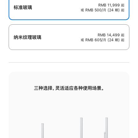
RMB 11,999
起
标准玻璃
或 RMB 500/月 (24 期) 起
RMB 14,499
起
纳米纹理玻璃
或 RMB 605/月 (24 期) 起
三种选择，灵活适应各种使用场景。
标