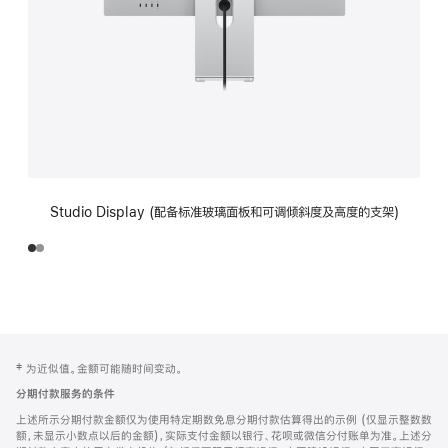
Studio Display (配备标准玻璃面板和可调倾斜度及高度的支架)
网
脚
‡ 为近似值。金额可能随时间变动。
注
页
分期付款服务的条件
页
上述所示分期付款金额仅为使用特定期数免息分期付款估算得出的示例 (仅显示整数数
脚
额，未显示小数点以后的金额)，实际支付金额以银行、花呗或微信分付账单为准。上述分