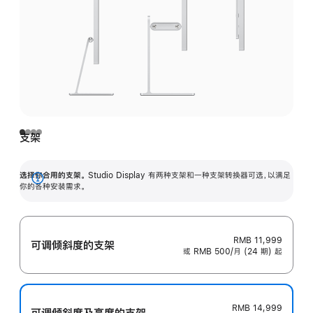
支架
选择你合用的支架。
Studio Display 有两种支架和一种支架转换器可选，以满足
展
你的各种安装需求。
开
RMB 11,999
可调倾斜度的支架
或 RMB 500/月 (24 期) 起
RMB 14,999
可调倾斜度及高‍度的支‍架