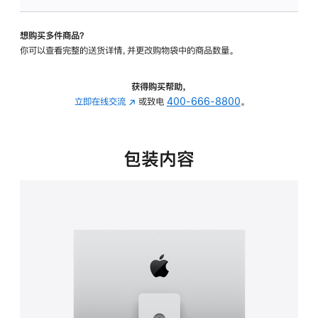
可
调
想购买多件商品？
倾
你可以查看完整的送货详情，并更改购物袋中的商品数量。
斜
度
及
获得购买帮助，
高
立即在线交流
(在
或致电
400-666-8800
。
度
新
的
窗
支
口
包装内容
架
中
的
打
分
开)
期
付
款
选
项)