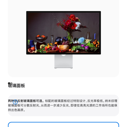
玻璃面板
两种抗反射玻璃面板可选。
标配的玻璃面板经过特别设计，反光率极低。纳米纹理
展
玻璃面板可分散反射光，从而进一步减少反光，即使在高亮光源的工作场所也能保
持出色画质。
开