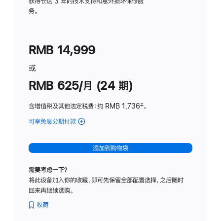
务
获得长达 3 年的技术支持和意外损坏保修服
务。
计
划
(适
RMB 14,999
用
于
或
Studio
RMB 625/月 (24 期)
Display
含增值税及其他法定税费
：约 RMB 1,736
脚
‡。
注
可享免息分期付款
(Studio
Display
-
添加到购物袋
标
准
需要考虑一下？
玻
将此设备加入你的收藏，即可先保留全部配置选择，之后随时
璃
回来再继续选购。
面
板
收藏
-