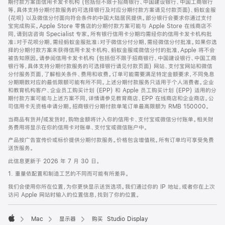
期付款方案由信用卡发卡机构 (包括但不限于招商银行、中国建设银行、中国工商银行
等，具体支持分期付款服务的可选择银行及对应分期付款方案请见付款页面)、蚂蚁金服
(花呗) 以及微信分付面向符合条件的中国大陆居民提供。部分银行会要求你通过支付
宝完成购买。Apple Store 零售店的分期付款方案可能与 Apple Store 在线商店不
同，请到店咨询 Specialist 专家。所有银行信用卡分期均需经你的信用卡发卡机构批
准；对于花呗分期，需经蚂蚁金服批准；对于微信分付分期，需经微信分付批准。如果你选
择的分期付款方案未获得信用卡发卡机构、蚂蚁金服或微信分付的批准，Apple 将不会
被告知原因。请参阅信用卡发卡机构 (包括但不限于招商银行、中国建设银行、中国工商
银行等，具体支持分期付款服务的可选择银行请见付款页面) 网站、支付宝网站和微信
分付服务页面，了解相关条件、费用和收费。订单可能需要满足特定金额要求，不同免息
分期期数对应的最低限额可能有所不同。上述分期付款服务只适用于个人消费者。企业
和教育机构客户、企业员工购买计划 (EPP) 和 Apple 员工购买计划 (EPP) 适用的分
期付款方案可能与上述方案不同，详情请参见教育商店、EPP 在线商店和企业商店。公
司信用卡无资格申请分期。招商银行分期付款单笔订单最高限额为 RMB 150000。
当商品有货并/或发货时，购物金额将计入你的信用卡、支付宝或微信分付账单。相关财
务费用将显示在你的信用卡对账单、支付宝或微信账户中。
产品按广告宣传价或标价提供分期付款服务。价格包含增值税。所有订单均可享受免费
送货服务。
此信息更新于 2026 年 7 月 30 日。
1. 重量依配置和制造工艺的不同而可能有所差异。
我们会使用你所在位置，为你更快显示送货选项。我们通过你的 IP 地址，或者你在上次
访问 Apple 网站时输入的位置信息，找到了你的位置。
Mac
显示器
购买 Studio Display