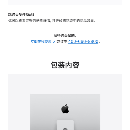
可
调
想购买多件商品？
倾
你可以查看完整的送货详情，并更改购物袋中的商品数量。
斜
度
及
获得购买帮助，
高
立即在线交流
(在
或致电
400-666-8800
。
度
新
的
窗
支
口
包装内容
架
中
的
打
分
开)
期
付
款
选
项)