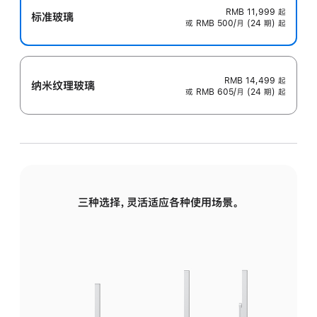
RMB 11,999
起
标准玻璃
或 RMB 500/月 (24 期) 起
RMB 14,499
起
纳米纹理玻璃
或 RMB 605/月 (24 期) 起
三种选择，灵活适应各种使用场景。
标