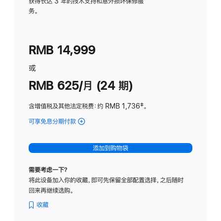
务
获得长达 3 年的技术支持和意外损坏保修服
务。
计
划
(适
RMB 14,999
用
于
或
Studio
RMB 625/月 (24 期)
Display
含增值税及其他法定税费
：约 RMB 1,736
脚
‡。
注
可享免息分期付款
(Studio
Display
-
添加到购物袋
标
准
需要考虑一下？
玻
将此设备加入你的收藏，即可先保留全部配置选择，之后随时
璃
回来再继续选购。
面
板
收藏
-