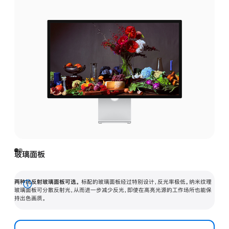
玻璃面板
两种抗反射玻璃面板可选。
标配的玻璃面板经过特别设计，反光率极低。纳米纹理
展
玻璃面板可分散反射光，从而进一步减少反光，即使在高亮光源的工作场所也能保
持出色画质。
开