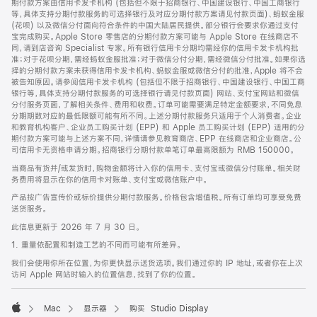
期付款方案由信用卡发卡机构 (包括但不限于招商银行、中国建设银行、中国工商银行
等，具体支持分期付款服务的可选择银行及对应分期付款方案请见付款页面)、蚂蚁金服
(花呗) 以及微信分付面向符合条件的中国大陆居民提供。部分银行会要求你通过支付
宝完成购买。Apple Store 零售店的分期付款方案可能与 Apple Store 在线商店不
同，请到店咨询 Specialist 专家。所有银行信用卡分期均需经你的信用卡发卡机构批
准；对于花呗分期，需经蚂蚁金服批准；对于微信分付分期，需经微信分付批准。如果你选
择的分期付款方案未获得信用卡发卡机构、蚂蚁金服或微信分付的批准，Apple 将不会
被告知原因。请参阅信用卡发卡机构 (包括但不限于招商银行、中国建设银行、中国工商
银行等，具体支持分期付款服务的可选择银行请见付款页面) 网站、支付宝网站和微信
分付服务页面，了解相关条件、费用和收费。订单可能需要满足特定金额要求，不同免息
分期期数对应的最低限额可能有所不同。上述分期付款服务只适用于个人消费者。企业
和教育机构客户、企业员工购买计划 (EPP) 和 Apple 员工购买计划 (EPP) 适用的分
期付款方案可能与上述方案不同，详情请参见教育商店、EPP 在线商店和企业商店。公
司信用卡无资格申请分期。招商银行分期付款单笔订单最高限额为 RMB 150000。
当商品有货并/或发货时，购物金额将计入你的信用卡、支付宝或微信分付账单。相关财
务费用将显示在你的信用卡对账单、支付宝或微信账户中。
产品按广告宣传价或标价提供分期付款服务。价格包含增值税。所有订单均可享受免费
送货服务。
此信息更新于 2026 年 7 月 30 日。
1. 重量依配置和制造工艺的不同而可能有所差异。
我们会使用你所在位置，为你更快显示送货选项。我们通过你的 IP 地址，或者你在上次
访问 Apple 网站时输入的位置信息，找到了你的位置。
Mac
显示器
购买 Studio Display