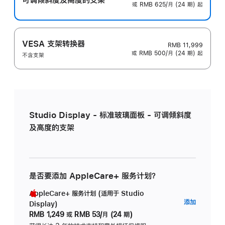
或 RMB 625/月 (24 期) 起
VESA 支架转换器
RMB 11,999
或 RMB 500/月 (24 期) 起
不含支架
Studio Display - 标准玻璃面板 - 可调倾斜度
及高度的支架
是否要添加 AppleCare+ 服务计划？
AppleCare+ 服务计划 (适用于 Studio
AppleC
添加
Display)
服
RMB 1,249
或
RMB 53/月 (24 期)