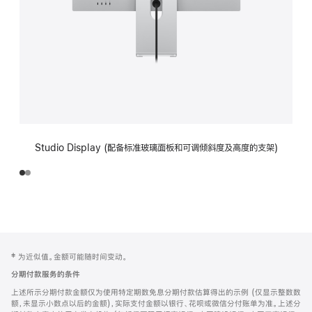
Studio Display (配备标准玻璃面板和可调倾斜度及高度的支架)
网
脚
‡ 为近似值。金额可能随时间变动。
注
页
分期付款服务的条件
页
上述所示分期付款金额仅为使用特定期数免息分期付款估算得出的示例 (仅显示整数数
脚
额，未显示小数点以后的金额)，实际支付金额以银行、花呗或微信分付账单为准。上述分