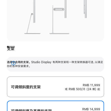
支架
选择你合用的支架。
Studio Display 有两种支架和一种支架转换器可选，以满足
展
你的各种安装需求。
开
RMB 11,999
可调倾斜度的支架
或 RMB 500/月 (24 期) 起
RMB 14,999
可调倾斜度及高‍度的支‍架