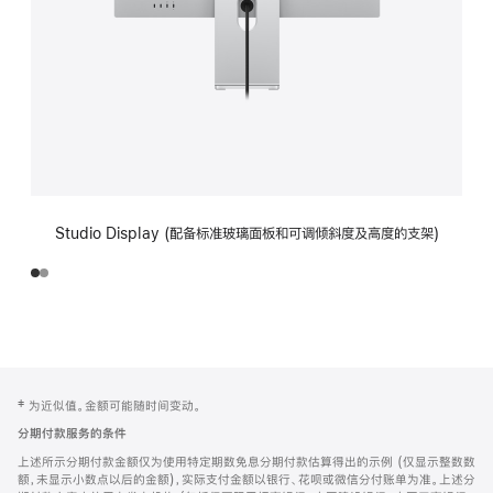
Studio Display (配备标准玻璃面板和可调倾斜度及高度的支架)
网
脚
‡ 为近似值。金额可能随时间变动。
注
页
分期付款服务的条件
页
上述所示分期付款金额仅为使用特定期数免息分期付款估算得出的示例 (仅显示整数数
脚
额，未显示小数点以后的金额)，实际支付金额以银行、花呗或微信分付账单为准。上述分