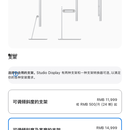
支架
选择你合用的支架。
Studio Display 有两种支架和一种支架转换器可选，以满足
展
你的各种安装需求。
开
RMB 11,999
可调倾斜度的支架
或 RMB 500/月 (24 期) 起
RMB 14,999
可调倾斜度及高‍度的支‍架