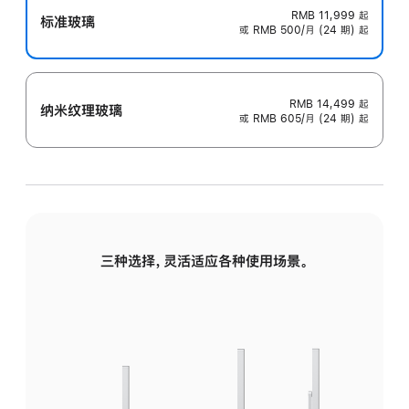
RMB 11,999
起
标准玻璃
或 RMB 500/月 (24 期) 起
RMB 14,499
起
纳米纹理玻璃
或 RMB 605/月 (24 期) 起
三种选择，灵活适应各种使用场景。
标