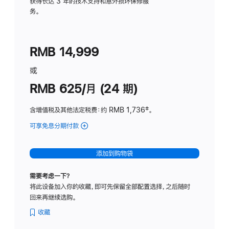
务
获得长达 3 年的技术支持和意外损坏保修服
务。
计
划
(适
RMB 14,999
用
于
或
Studio
RMB 625/月 (24 期)
Display
含增值税及其他法定税费
：约 RMB 1,736
脚
‡。
注
可享免息分期付款
(Studio
Display
-
添加到购物袋
标
准
需要考虑一下？
玻
将此设备加入你的收藏，即可先保留全部配置选择，之后随时
璃
回来再继续选购。
面
板
收藏
-