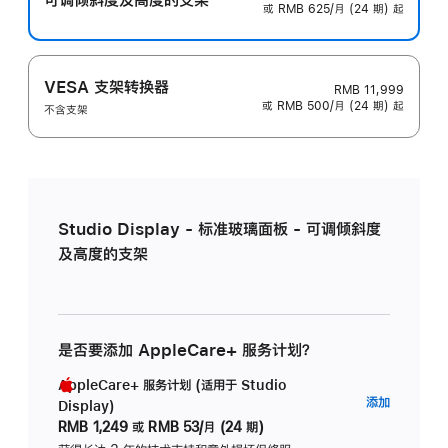
或 RMB 625/月 (24 期) 起
VESA 支架转换器
RMB 11,999
或 RMB 500/月 (24 期) 起
不含支架
Studio Display - 标准玻璃面板 - 可调倾斜度
及高度的支架
是否要添加 AppleCare+ 服务计划？
AppleCare+ 服务计划 (适用于 Studio
AppleC
添加
Display)
服
RMB 1,249
或
RMB 53/月 (24 期)