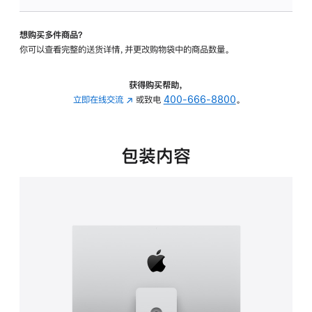
可
调
想购买多件商品？
倾
你可以查看完整的送货详情，并更改购物袋中的商品数量。
斜
度
及
获得购买帮助，
高
立即在线交流
(在
或致电
400-666-8800
。
度
新
的
窗
支
口
包装内容
架
中
的
打
分
开)
期
付
款
选
项)