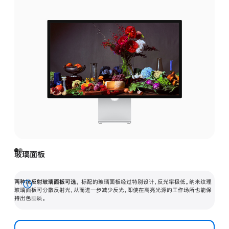
玻璃面板
两种抗反射玻璃面板可选。
标配的玻璃面板经过特别设计，反光率极低。纳米纹理
展
玻璃面板可分散反射光，从而进一步减少反光，即使在高亮光源的工作场所也能保
持出色画质。
开