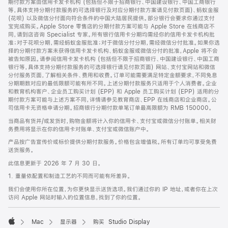
期付款方案由信用卡发卡机构 (包括但不限于招商银行、中国建设银行、中国工商银行
等，具体支持分期付款服务的可选择银行及对应分期付款方案请见付款页面)、蚂蚁金服
(花呗) 以及微信分付面向符合条件的中国大陆居民提供。部分银行会要求你通过支付
宝完成购买。Apple Store 零售店的分期付款方案可能与 Apple Store 在线商店不
同，请到店咨询 Specialist 专家。所有银行信用卡分期均需经你的信用卡发卡机构批
准；对于花呗分期，需经蚂蚁金服批准；对于微信分付分期，需经微信分付批准。如果你选
择的分期付款方案未获得信用卡发卡机构、蚂蚁金服或微信分付的批准，Apple 将不会
被告知原因。请参阅信用卡发卡机构 (包括但不限于招商银行、中国建设银行、中国工商
银行等，具体支持分期付款服务的可选择银行请见付款页面) 网站、支付宝网站和微信
分付服务页面，了解相关条件、费用和收费。订单可能需要满足特定金额要求，不同免息
分期期数对应的最低限额可能有所不同。上述分期付款服务只适用于个人消费者。企业
和教育机构客户、企业员工购买计划 (EPP) 和 Apple 员工购买计划 (EPP) 适用的分
期付款方案可能与上述方案不同，详情请参见教育商店、EPP 在线商店和企业商店。公
司信用卡无资格申请分期。招商银行分期付款单笔订单最高限额为 RMB 150000。
当商品有货并/或发货时，购物金额将计入你的信用卡、支付宝或微信分付账单。相关财
务费用将显示在你的信用卡对账单、支付宝或微信账户中。
产品按广告宣传价或标价提供分期付款服务。价格包含增值税。所有订单均可享受免费
送货服务。
此信息更新于 2026 年 7 月 30 日。
1. 重量依配置和制造工艺的不同而可能有所差异。
我们会使用你所在位置，为你更快显示送货选项。我们通过你的 IP 地址，或者你在上次
访问 Apple 网站时输入的位置信息，找到了你的位置。
Mac
显示器
购买 Studio Display