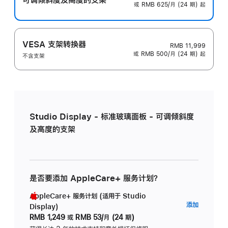
或 RMB 625/月 (24 期) 起
VESA 支架转换器
RMB 11,999
或 RMB 500/月 (24 期) 起
不含支架
Studio Display - 标准玻璃面板 - 可调倾斜度
及高度的支架
是否要添加 AppleCare+ 服务计划？
AppleCare+ 服务计划 (适用于 Studio
AppleC
添加
Display)
服
RMB 1,249
或
RMB 53/月 (24 期)