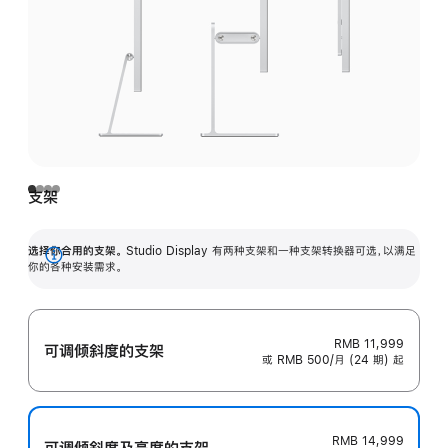
支架
选择你合用的支架。
Studio Display 有两种支架和一种支架转换器可选，以满足
展
你的各种安装需求。
开
RMB 11,999
可调倾斜度的支架
或 RMB 500/月 (24 期) 起
RMB 14,999
可调倾斜度及高‍度的支‍架