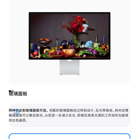
玻璃面板
两种抗反射玻璃面板可选。
标配的玻璃面板经过特别设计，反光率极低。纳米纹理
展
玻璃面板可分散反射光，从而进一步减少反光，即使在高亮光源的工作场所也能保
持出色画质。
开