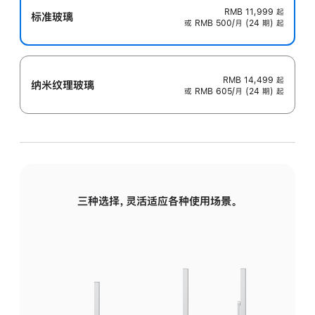
RMB 11,999
起
标准玻璃
或 RMB 500/月 (24 期) 起
RMB 14,499
起
纳米纹理玻璃
或 RMB 605/月 (24 期) 起
三种选择，灵活适应各种使用场景。
标