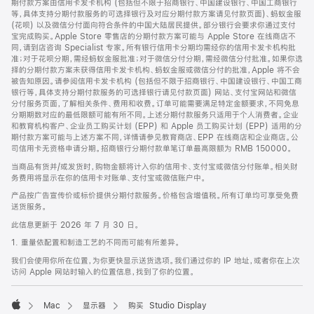
期付款方案由信用卡发卡机构 (包括但不限于招商银行、中国建设银行、中国工商银行
等，具体支持分期付款服务的可选择银行及对应分期付款方案请见付款页面)、蚂蚁金服
(花呗) 以及微信分付面向符合条件的中国大陆居民提供。部分银行会要求你通过支付
宝完成购买。Apple Store 零售店的分期付款方案可能与 Apple Store 在线商店不
同，请到店咨询 Specialist 专家。所有银行信用卡分期均需经你的信用卡发卡机构批
准；对于花呗分期，需经蚂蚁金服批准；对于微信分付分期，需经微信分付批准。如果你选
择的分期付款方案未获得信用卡发卡机构、蚂蚁金服或微信分付的批准，Apple 将不会
被告知原因。请参阅信用卡发卡机构 (包括但不限于招商银行、中国建设银行、中国工商
银行等，具体支持分期付款服务的可选择银行请见付款页面) 网站、支付宝网站和微信
分付服务页面，了解相关条件、费用和收费。订单可能需要满足特定金额要求，不同免息
分期期数对应的最低限额可能有所不同。上述分期付款服务只适用于个人消费者。企业
和教育机构客户、企业员工购买计划 (EPP) 和 Apple 员工购买计划 (EPP) 适用的分
期付款方案可能与上述方案不同，详情请参见教育商店、EPP 在线商店和企业商店。公
司信用卡无资格申请分期。招商银行分期付款单笔订单最高限额为 RMB 150000。
当商品有货并/或发货时，购物金额将计入你的信用卡、支付宝或微信分付账单。相关财
务费用将显示在你的信用卡对账单、支付宝或微信账户中。
产品按广告宣传价或标价提供分期付款服务。价格包含增值税。所有订单均可享受免费
送货服务。
此信息更新于 2026 年 7 月 30 日。
1. 重量依配置和制造工艺的不同而可能有所差异。
我们会使用你所在位置，为你更快显示送货选项。我们通过你的 IP 地址，或者你在上次
访问 Apple 网站时输入的位置信息，找到了你的位置。
Mac
显示器
购买 Studio Display