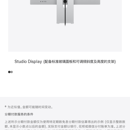
Studio Display (配备标准玻璃面板和可调倾斜度及高度的支架)
网
脚
‡ 为近似值。金额可能随时间变动。
注
页
分期付款服务的条件
页
上述所示分期付款金额仅为使用特定期数免息分期付款估算得出的示例 (仅显示整数数
脚
额，未显示小数点以后的金额)，实际支付金额以银行、花呗或微信分付账单为准。上述分