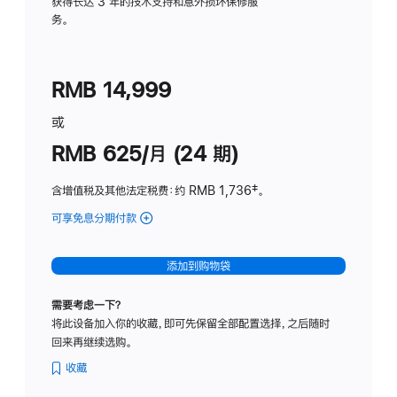
务
获得长达 3 年的技术支持和意外损坏保修服
务。
计
划
(适
RMB 14,999
用
于
或
Studio
RMB 625/月 (24 期)
Display
含增值税及其他法定税费
：约 RMB 1,736
脚
‡。
注
可享免息分期付款
(Studio
Display
-
添加到购物袋
标
准
需要考虑一下？
玻
将此设备加入你的收藏，即可先保留全部配置选择，之后随时
璃
回来再继续选购。
面
板
收藏
-