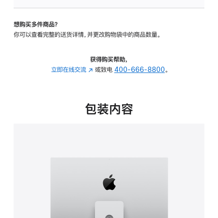
可
调
想购买多件商品？
倾
你可以查看完整的送货详情，并更改购物袋中的商品数量。
斜
度
及
获得购买帮助，
高
立即在线交流
(在
或致电
400-666-8800
。
度
新
的
窗
支
口
包装内容
架
中
的
打
分
开)
期
付
款
选
项)