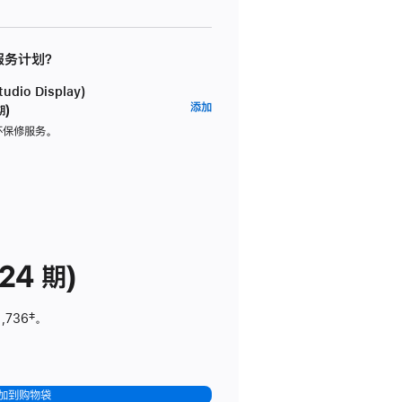
 服务计划？
dio Display)
AppleCare+
添加
期)
服
坏保修服务。
务
计
划
(适
用
于
24 期)
Studio
Display)
1,736
脚
‡。
注
加到购物袋