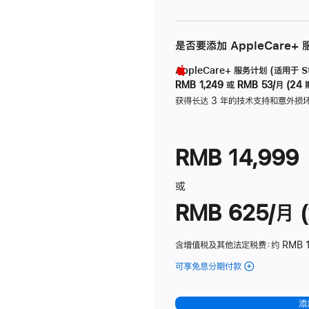
是否要添加 AppleCare+
AppleCare+ 服务计划 (适用于 Stu
RMB 1,249
或
RMB 53/月 (24 
获得长达 3 年的技术支持和意外损
RMB 14,999
或
RMB 625/月 (
含增值税及其他法定税费
：约 RMB 
可享免息分期付款
(Studio
Display
-
添