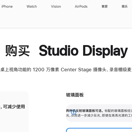
iPhone
Watch
Vision
AirPods
家居
娱乐
购买 Studio Display
桌上视角功能的 1200 万像素 Center Stage 摄像头、录音棚
玻璃面板
，可减少使用
纳米纹理玻璃面板可进一步减少反光，即使在
两种抗反射玻璃面板可选。
标配的玻璃面板经
。
有高亮光源的场所使用，也能保持出色画质。
展
光，从而进一步减少反光，即使在高亮光源的工
开