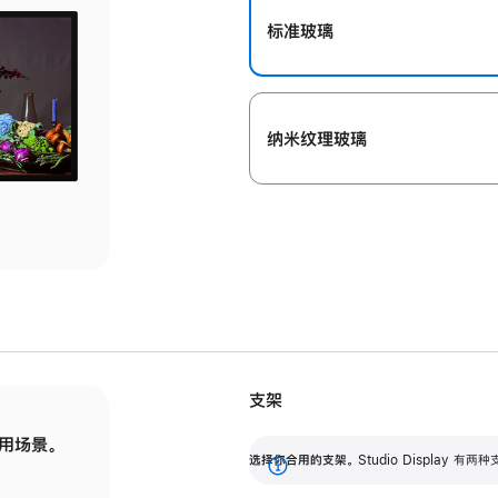
标准玻璃
纳米纹理玻璃
支架
用场景。
标配可调倾斜度的支架，提供 30 度的倾斜度
选
选择你合用的支架。
Studio Display
调节范围。
展