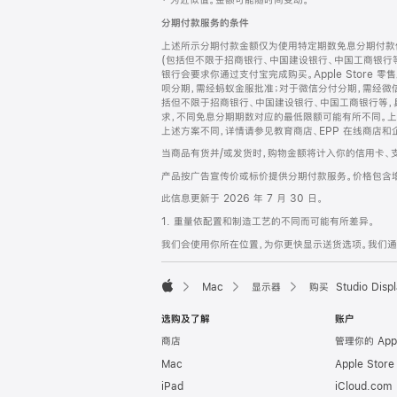
‡ 为近似值。金额可能随时间变动。
注
页
分期付款服务的条件
页
上述所示分期付款金额仅为使用特定期数免息分期付款估
脚
(包括但不限于招商银行、中国建设银行、中国工商银行
银行会要求你通过支付宝完成购买。Apple Store 零
呗分期，需经蚂蚁金服批准；对于微信分付分期，需经微信
括但不限于招商银行、中国建设银行、中国工商银行等，
求，不同免息分期期数对应的最低限额可能有所不同。上述分
上述方案不同，详情请参见教育商店、EPP 在线商店和
当商品有货并/或发货时，购物金额将计入你的信用卡、
产品按广告宣传价或标价提供分期付款服务。价格包含
此信息更新于 2026 年 7 月 30 日。
1. 重量依配置和制造工艺的不同而可能有所差异。
我们会使用你所在位置，为你更快显示送货选项。我们通过你
Mac
显示器
购买 Studio Displ
Apple
选购及了解
账户
商店
管理你的 App
Mac
Apple Stor
iPad
iCloud.com