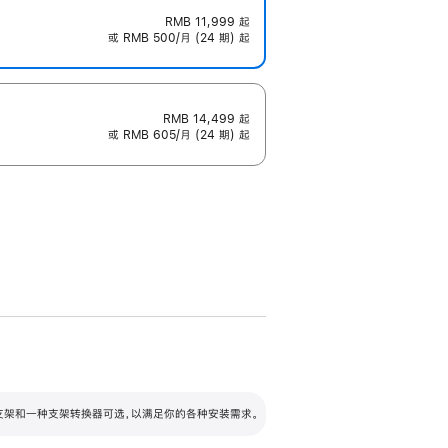
RMB 11,999
起
或 RMB 500/月 (24 期) 起
RMB 14,499
起
或 RMB 605/月 (24 期) 起
配可调倾斜度及高度的支架，额外增加 105
VESA 支架转换器
 有两种支架和一种支架转换器可选，以满足你的各种安装需求。
毫米的高度调节范围。
容的支架 (未随附)