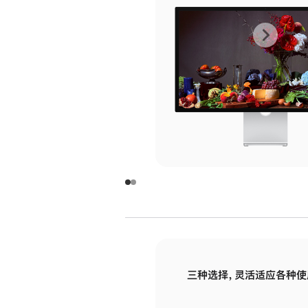
上
下
一
一
张
张
图
图
库
库
图
图
片
片
-
-
玻
玻
璃
璃
三种选择，灵活适应各种使
面
面
板
板