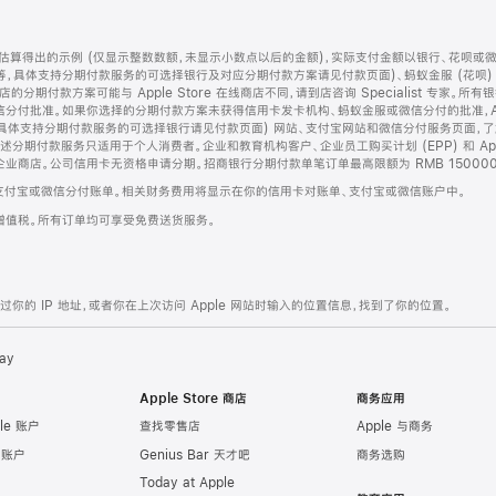
算得出的示例 (仅显示整数数额，未显示小数点以后的金额)，实际支付金额以银行、花呗或
等，具体支持分期付款服务的可选择银行及对应分期付款方案请见付款页面)、蚂蚁金服 (花呗
售店的分期付款方案可能与 Apple Store 在线商店不同，请到店咨询 Specialist 专
分付批准。如果你选择的分期付款方案未获得信用卡发卡机构、蚂蚁金服或微信分付的批准，Ap
具体支持分期付款服务的可选择银行请见付款页面) 网站、支付宝网站和微信分付服务页面，
期付款服务只适用于个人消费者。企业和教育机构客户、企业员工购买计划 (EPP) 和 Appl
企业商店。公司信用卡无资格申请分期。招商银行分期付款单笔订单最高限额为 RMB 150000
支付宝或微信分付账单。相关财务费用将显示在你的信用卡对账单、支付宝或微信账户中。
增值税。所有订单均可享受免费送货服务。
的 IP 地址，或者你在上次访问 Apple 网站时输入的位置信息，找到了你的位置。
ay
Apple Store 商店
商务应用
le 账户
查找零售店
Apple 与商务
e 账户
Genius Bar 天才吧
商务选购
Today at Apple