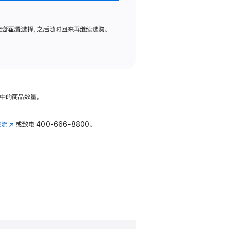
全部配置选择，之后随时回来再继续选购。
中的商品数量。
交流
(在
或致电
400-666-8800。
新
窗
口
中
打
开)