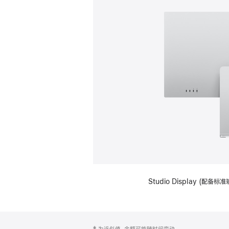
Studio Display (
网
脚