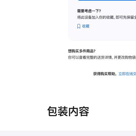
标
准
需要考虑一下？
玻
将此设备加入你的收藏，即可先保留
璃
面
收藏
板
-
可
想购买多件商品？
调
你可以查看完整的送货详情，并更改购物袋
倾
斜
度
获得购买帮助，
立即在线
及
高
度
的
支
包装内容
架
的
分
期
付