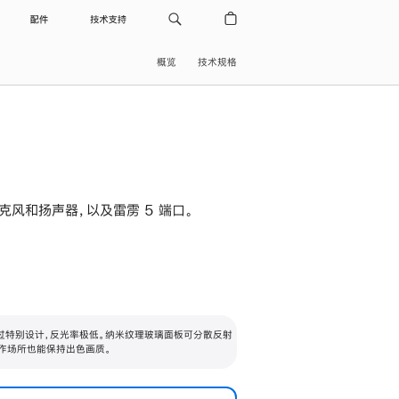
配件
技术支持
概览
技术规格
级麦克风和扬声器，以及雷雳 5 端口。
过特别设计，反光率极低。纳米纹理玻璃面板可分散反射
作场所也能保持出色画质。