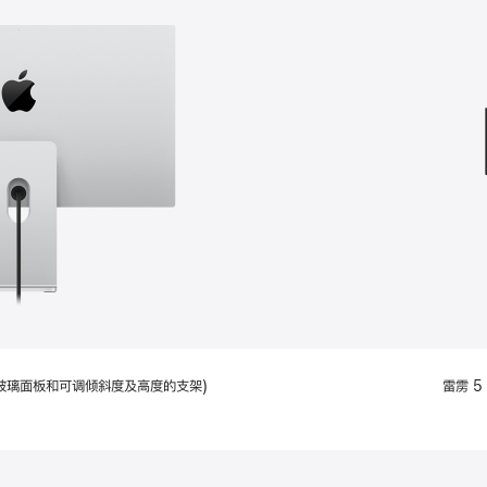
款
选
项)
配备标准玻璃面板和可调倾斜度及高度的支架)
雷雳 5 