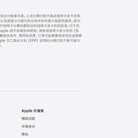
微信分付账单为准。上述分期付款方案由信用卡发卡机构
) 以及微信分付面向符合条件的中国大陆居民提供。部分
家。所有银行信用卡分期均需经你的信用卡发卡机构批准；对于花
ple 将不会被告知原因。请参阅信用卡发卡机构 (包
了解相关条件、费用和收费。订单可能需要满足特定金额要
e 员工购买计划 (EPP) 适用的分期付款方案可能与
。
Apple 价值观
辅助功能
环境责任
隐私