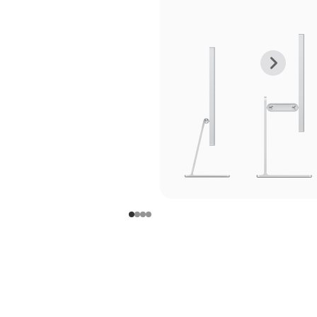
上
下
一
一
张
张
图
图
库
库
图
图
片
片
-
-
支
支
架
架