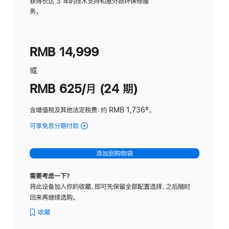
务
获得长达 3 年的技术支持和意外损坏保修服
务。
计
划
(适
RMB 14,999
用
于
或
Studio
RMB 625/月 (24 期)
Display
含增值税及其他法定税费
：约 RMB 1,736
脚
‡。
注
可享免息分期付款
(Studio
Display
-
添加到购物袋
标
准
需要考虑一下？
玻
将此设备加入你的收藏，即可先保留全部配置选择，之后随时
璃
回来再继续选购。
面
板
收藏
-