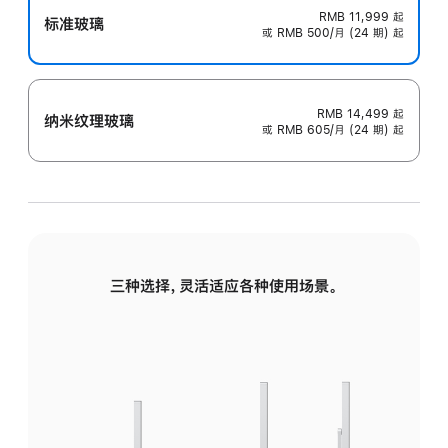
RMB 11,999
起
标准玻璃
或 RMB 500/月 (24 期) 起
RMB 14,499
起
纳米纹理玻璃
或 RMB 605/月 (24 期) 起
三种选择，灵活适应各种使用场景。
标