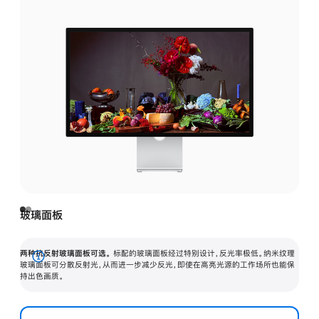
玻璃面板
两种抗反射玻璃面板可选。
标配的玻璃面板经过特别设计，反光率极低。纳米纹理
展
玻璃面板可分散反射光，从而进一步减少反光，即使在高亮光源的工作场所也能保
持出色画质。
开