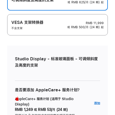
或 RMB 625/月 (24 期) 起
VESA 支架转换器
RMB 11,999
或 RMB 500/月 (24 期) 起
不含支架
Studio Display - 标准玻璃面板 - 可调倾斜度
及高度的支架
是否要添加 AppleCare+ 服务计划？
AppleCare+ 服务计划 (适用于 Studio
AppleC
添加
Display)
服
RMB 1,249
或
RMB 53/月 (24 期)