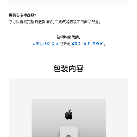
可
调
想购买多件商品？
倾
你可以查看完整的送货详情，并更改购物袋中的商品数量。
斜
度
及
获得购买帮助，
高
立即在线交流
(在
或致电
400-666-8800
。
度
新
的
窗
支
口
包装内容
架
中
的
打
分
开)
期
付
款
选
项)