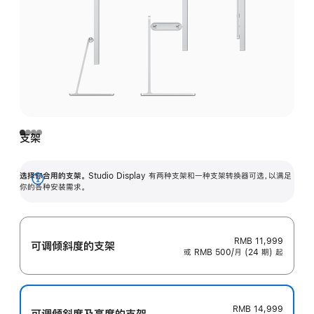
支架
选择你合用的支架。
Studio Display 有两种支架和一种支架转换器可选，以满足
展
你的各种安装需求。
开
RMB 11,999
可调倾斜度的支架
或 RMB 500/月 (24 期) 起
RMB 14,999
可调倾斜度及高‍度的支‍架