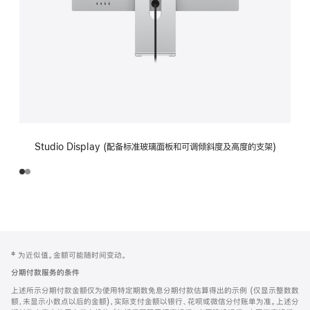
Studio Display (配备标准玻璃面板和可调倾斜度及高度的支架)
网
脚
‡ 为近似值。金额可能随时间变动。
注
页
分期付款服务的条件
页
上述所示分期付款金额仅为使用特定期数免息分期付款估算得出的示例 (仅显示整数数
脚
额，未显示小数点以后的金额)，实际支付金额以银行、花呗或微信分付账单为准。上述分