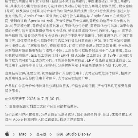
期付款方案由信用卡发卡机构 (包括但不限于招商银行、中国建设银行、中国工商银行
等，具体支持分期付款服务的可选择银行及对应分期付款方案请见付款页面)、蚂蚁金服
(花呗) 以及微信分付面向符合条件的中国大陆居民提供。部分银行会要求你通过支付
宝完成购买。Apple Store 零售店的分期付款方案可能与 Apple Store 在线商店不
同，请到店咨询 Specialist 专家。所有银行信用卡分期均需经你的信用卡发卡机构批
准；对于花呗分期，需经蚂蚁金服批准；对于微信分付分期，需经微信分付批准。如果你选
择的分期付款方案未获得信用卡发卡机构、蚂蚁金服或微信分付的批准，Apple 将不会
被告知原因。请参阅信用卡发卡机构 (包括但不限于招商银行、中国建设银行、中国工商
银行等，具体支持分期付款服务的可选择银行请见付款页面) 网站、支付宝网站和微信
分付服务页面，了解相关条件、费用和收费。订单可能需要满足特定金额要求，不同免息
分期期数对应的最低限额可能有所不同。上述分期付款服务只适用于个人消费者。企业
和教育机构客户、企业员工购买计划 (EPP) 和 Apple 员工购买计划 (EPP) 适用的分
期付款方案可能与上述方案不同，详情请参见教育商店、EPP 在线商店和企业商店。公
司信用卡无资格申请分期。招商银行分期付款单笔订单最高限额为 RMB 150000。
当商品有货并/或发货时，购物金额将计入你的信用卡、支付宝或微信分付账单。相关财
务费用将显示在你的信用卡对账单、支付宝或微信账户中。
产品按广告宣传价或标价提供分期付款服务。价格包含增值税。所有订单均可享受免费
送货服务。
此信息更新于 2026 年 7 月 30 日。
1. 重量依配置和制造工艺的不同而可能有所差异。
我们会使用你所在位置，为你更快显示送货选项。我们通过你的 IP 地址，或者你在上次
访问 Apple 网站时输入的位置信息，找到了你的位置。
Mac
显示器
购买 Studio Display