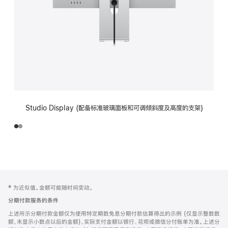
Studio Display (配备标准玻璃面板和可调倾斜度及高度的支架)
网
脚
‡ 为近似值。金额可能随时间变动。
注
页
分期付款服务的条件
页
上述所示分期付款金额仅为使用特定期数免息分期付款估算得出的示例 (仅显示整数数
脚
额，未显示小数点以后的金额)，实际支付金额以银行、花呗或微信分付账单为准。上述分