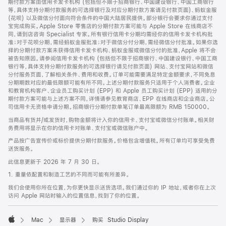
期付款方案由信用卡发卡机构 (包括但不限于招商银行、中国建设银行、中国工商银行
等，具体支持分期付款服务的可选择银行及对应分期付款方案请见付款页面)、蚂蚁金服
(花呗) 以及微信分付面向符合条件的中国大陆居民提供。部分银行会要求你通过支付
宝完成购买。Apple Store 零售店的分期付款方案可能与 Apple Store 在线商店不
同，请到店咨询 Specialist 专家。所有银行信用卡分期均需经你的信用卡发卡机构批
准；对于花呗分期，需经蚂蚁金服批准；对于微信分付分期，需经微信分付批准。如果你选
择的分期付款方案未获得信用卡发卡机构、蚂蚁金服或微信分付的批准，Apple 将不会
被告知原因。请参阅信用卡发卡机构 (包括但不限于招商银行、中国建设银行、中国工商
银行等，具体支持分期付款服务的可选择银行请见付款页面) 网站、支付宝网站和微信
分付服务页面，了解相关条件、费用和收费。订单可能需要满足特定金额要求，不同免息
分期期数对应的最低限额可能有所不同。上述分期付款服务只适用于个人消费者。企业
和教育机构客户、企业员工购买计划 (EPP) 和 Apple 员工购买计划 (EPP) 适用的分
期付款方案可能与上述方案不同，详情请参见教育商店、EPP 在线商店和企业商店。公
司信用卡无资格申请分期。招商银行分期付款单笔订单最高限额为 RMB 150000。
当商品有货并/或发货时，购物金额将计入你的信用卡、支付宝或微信分付账单。相关财
务费用将显示在你的信用卡对账单、支付宝或微信账户中。
产品按广告宣传价或标价提供分期付款服务。价格包含增值税。所有订单均可享受免费
送货服务。
此信息更新于 2026 年 7 月 30 日。
1. 重量依配置和制造工艺的不同而可能有所差异。
我们会使用你所在位置，为你更快显示送货选项。我们通过你的 IP 地址，或者你在上次
访问 Apple 网站时输入的位置信息，找到了你的位置。
Mac
显示器
购买 Studio Display