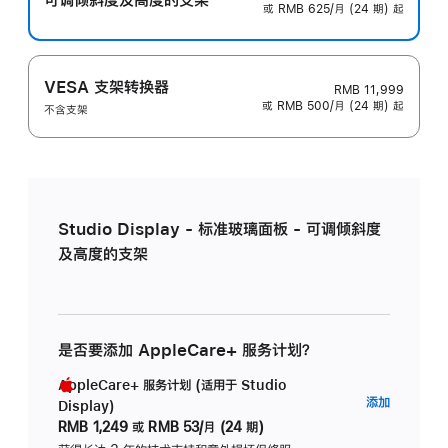
或 RMB 625/月 (24 期) 起
VESA 支架转换器
RMB 11,999
或 RMB 500/月 (24 期) 起
不含支架
Studio Display - 标准玻璃面板 - 可调倾斜度
及高度的支架
是否要添加 AppleCare+ 服务计划？
AppleCare+ 服务计划 (适用于 Studio
AppleC
添加
Display)
服
RMB 1,249
或
RMB 53/月 (24 期)