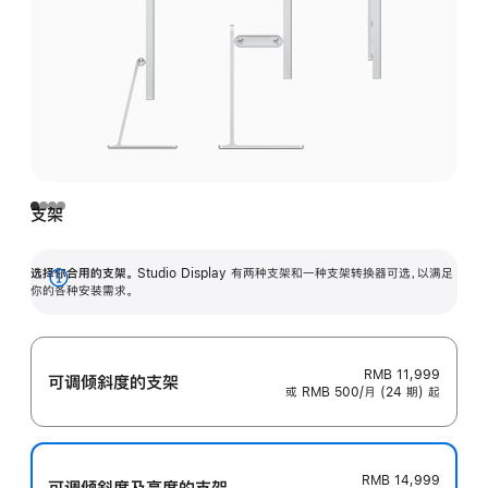
支架
选择你合用的支架。
Studio Display 有两种支架和一种支架转换器可选，以满足
展
你的各种安装需求。
开
RMB 11,999
可调倾斜度的支架
或 RMB 500/月 (24 期) 起
RMB 14,999
可调倾斜度及高‍度的支‍架