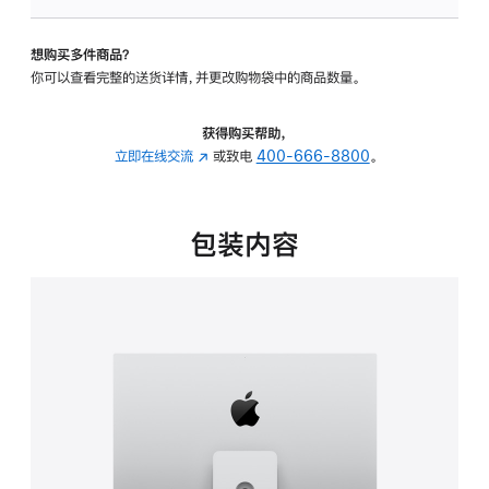
可
调
想购买多件商品？
倾
你可以查看完整的送货详情，并更改购物袋中的商品数量。
斜
度
及
获得购买帮助，
高
立即在线交流
(在
或致电
400-666-8800
。
度
新
的
窗
支
口
包装内容
架
中
的
打
分
开)
期
付
款
选
项)