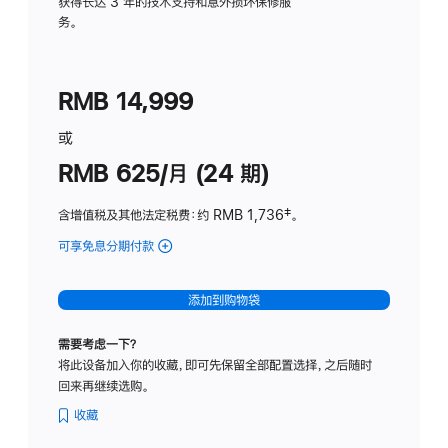
务
获得长达 3 年的技术支持和意外损坏保修服
务。
计
划
(适
RMB 14,999
用
于
或
Studio
RMB 625/月 (24 期)
Display
含增值税及其他法定税费
：约 RMB 1,736
脚
‡。
注
可享免息分期付款
(Studio
Display
-
添加到购物袋
标
准
需要考虑一下？
玻
将此设备加入你的收藏，即可先保留全部配置选择，之后随时
璃
回来再继续选购。
面
板
收藏
-