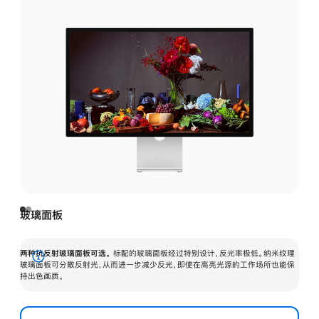
玻璃面板
两种抗反射玻璃面板可选。
标配的玻璃面板经过特别设计，反光率极低。纳米纹理
展
玻璃面板可分散反射光，从而进一步减少反光，即使在高亮光源的工作场所也能保
持出色画质。
开