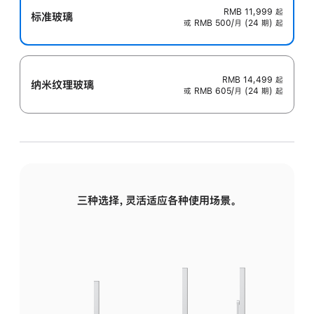
RMB 11,999
起
标准玻璃
或 RMB 500/月 (24 期) 起
RMB 14,499
起
纳米纹理玻璃
或 RMB 605/月 (24 期) 起
三种选择，灵活适应各种使用场景。
标