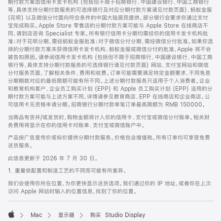
期付款方案由信用卡发卡机构 (包括但不限于招商银行、中国建设银行、中国工商银行
等，具体支持分期付款服务的可选择银行及对应分期付款方案请见付款页面)、蚂蚁金服
(花呗) 以及微信分付面向符合条件的中国大陆居民提供。部分银行会要求你通过支付
宝完成购买。Apple Store 零售店的分期付款方案可能与 Apple Store 在线商店不
同，请到店咨询 Specialist 专家。所有银行信用卡分期均需经你的信用卡发卡机构批
准；对于花呗分期，需经蚂蚁金服批准；对于微信分付分期，需经微信分付批准。如果你选
择的分期付款方案未获得信用卡发卡机构、蚂蚁金服或微信分付的批准，Apple 将不会
被告知原因。请参阅信用卡发卡机构 (包括但不限于招商银行、中国建设银行、中国工商
银行等，具体支持分期付款服务的可选择银行请见付款页面) 网站、支付宝网站和微信
分付服务页面，了解相关条件、费用和收费。订单可能需要满足特定金额要求，不同免息
分期期数对应的最低限额可能有所不同。上述分期付款服务只适用于个人消费者。企业
和教育机构客户、企业员工购买计划 (EPP) 和 Apple 员工购买计划 (EPP) 适用的分
期付款方案可能与上述方案不同，详情请参见教育商店、EPP 在线商店和企业商店。公
司信用卡无资格申请分期。招商银行分期付款单笔订单最高限额为 RMB 150000。
当商品有货并/或发货时，购物金额将计入你的信用卡、支付宝或微信分付账单。相关财
务费用将显示在你的信用卡对账单、支付宝或微信账户中。
产品按广告宣传价或标价提供分期付款服务。价格包含增值税。所有订单均可享受免费
送货服务。
此信息更新于 2026 年 7 月 30 日。
1. 重量依配置和制造工艺的不同而可能有所差异。
我们会使用你所在位置，为你更快显示送货选项。我们通过你的 IP 地址，或者你在上次
访问 Apple 网站时输入的位置信息，找到了你的位置。
Mac
显示器
购买 Studio Display