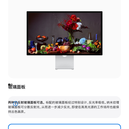
玻璃面板
两种抗反射玻璃面板可选。
标配的玻璃面板经过特别设计，反光率极低。纳米纹理
展
玻璃面板可分散反射光，从而进一步减少反光，即使在高亮光源的工作场所也能保
持出色画质。
开