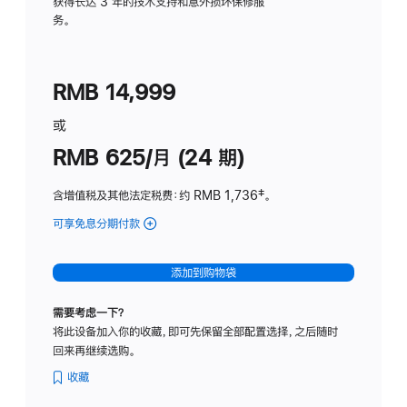
务
获得长达 3 年的技术支持和意外损坏保修服
务。
计
划
(适
RMB 14,999
用
于
或
Studio
RMB 625/月 (24 期)
Display
含增值税及其他法定税费
：约 RMB 1,736
脚
‡。
注
可享免息分期付款
(Studio
Display
-
添加到购物袋
标
准
需要考虑一下？
玻
将此设备加入你的收藏，即可先保留全部配置选择，之后随时
璃
回来再继续选购。
面
板
收藏
-