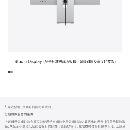
Studio Display (配备标准玻璃面板和可调倾斜度及高度的支架)
网
脚
‡ 为近似值。金额可能随时间变动。
注
页
分期付款服务的条件
页
上述所示分期付款金额仅为使用特定期数免息分期付款估算得出的示例 (仅显示整数数
脚
额，未显示小数点以后的金额)，实际支付金额以银行、花呗或微信分付账单为准。上述分