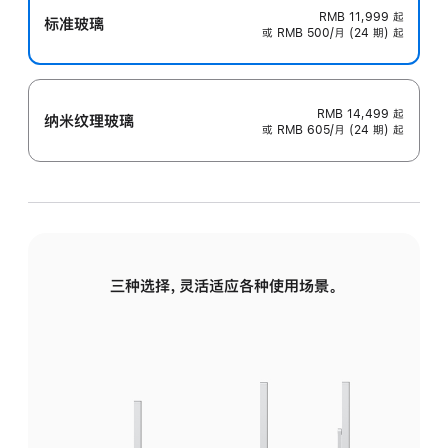
RMB 11,999
起
标准玻璃
或 RMB 500/月 (24 期) 起
RMB 14,499
起
纳米纹理玻璃
或 RMB 605/月 (24 期) 起
三种选择，灵活适应各种使用场景。
标