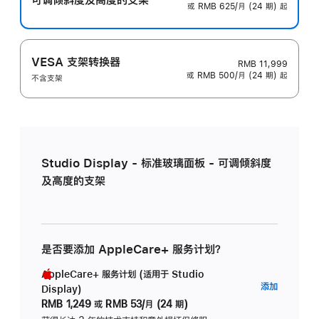
或 RMB 625/月 (24 期) 起
VESA 支架转换器
RMB 11,999
或 RMB 500/月 (24 期) 起
不含支架
Studio Display - 标准玻璃面板 - 可调倾斜度
及高度的支架
是否要添加 AppleCare+ 服务计划？
AppleCare+ 服务计划 (适用于 Studio
AppleC
添加
Display)
服
RMB 1,249
或
RMB 53/月 (24 期)