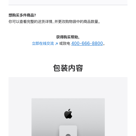
可
调
想购买多件商品？
倾
你可以查看完整的送货详情，并更改购物袋中的商品数量。
斜
度
及
获得购买帮助，
高
立即在线交流
(在
或致电
400-666-8800
。
度
新
的
窗
支
口
包装内容
架
中
的
打
分
开)
期
付
款
选
项)