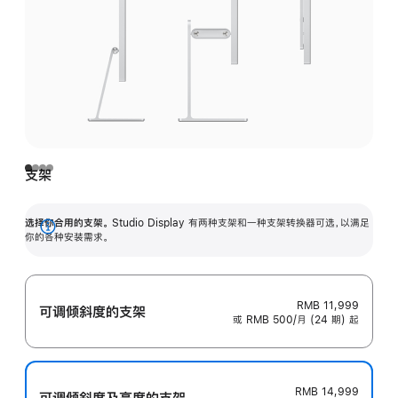
支架
选择你合用的支架。
Studio Display 有两种支架和一种支架转换器可选，以满足
展
你的各种安装需求。
开
RMB 11,999
可调倾斜度的支架
或 RMB 500/月 (24 期) 起
RMB 14,999
可调倾斜度及高‍度的支‍架