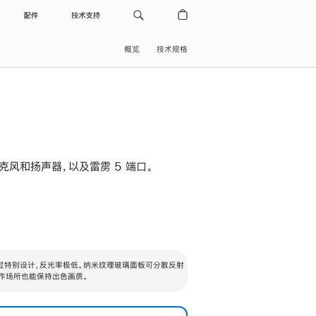
配件
技术支持
概览
技术规格
级麦克风和扬声器，以及雷雳 5 端口。
过特别设计，反光率极低。纳米纹理玻璃面板可分散反射
作场所也能保持出色画质。