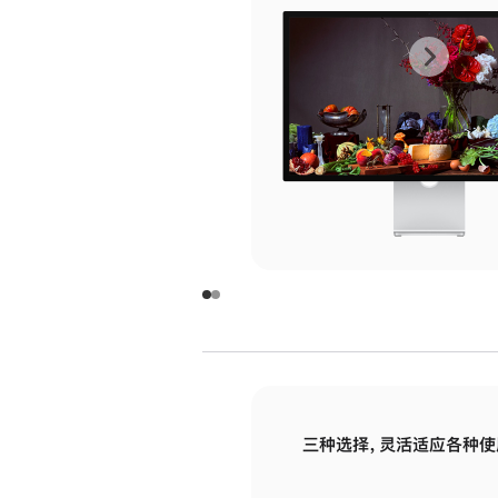
上
下
一
一
张
张
图
图
库
库
图
图
片
片
-
-
玻
玻
璃
璃
三种选择，灵活适应各种使
面
面
板
板