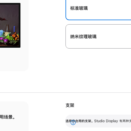
标准玻璃
纳米纹理玻璃
支架
用场景。
标配可调倾斜度的支架，提供 30 度的倾斜度
选
选择你合用的支架。
Studio Display
调节范围。
展