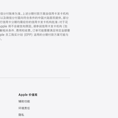
微信分付账单为准。上述分期付款方案由信用卡发卡机构
) 以及微信分付面向符合条件的中国大陆居民提供。部分
家。所有银行信用卡分期均需经你的信用卡发卡机构批准；对于花
ple 将不会被告知原因。请参阅信用卡发卡机构 (包
了解相关条件、费用和收费。订单可能需要满足特定金额要
e 员工购买计划 (EPP) 适用的分期付款方案可能与
。
Apple 价值观
辅助功能
环境责任
隐私