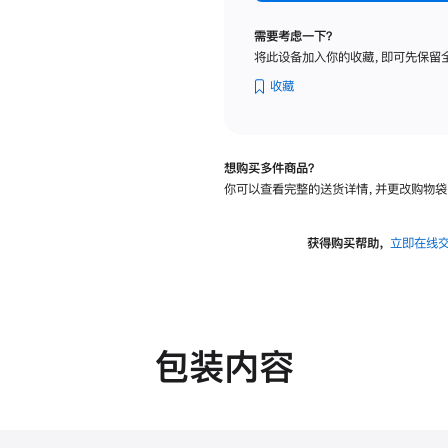
标
准
需要考虑一下？
玻
将此设备加入你的收藏，即可先保留
璃
面
收藏
板
-
可
想购买多件商品？
调
你可以查看完整的送货详情，并更改购物袋
倾
斜
度
获得购买帮助，
立即在线
及
高
度
的
支
包装内容
架
的
分
期
付