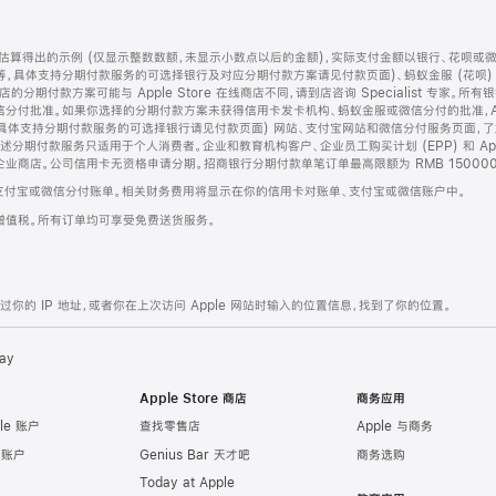
算得出的示例 (仅显示整数数额，未显示小数点以后的金额)，实际支付金额以银行、花呗或
等，具体支持分期付款服务的可选择银行及对应分期付款方案请见付款页面)、蚂蚁金服 (花呗
售店的分期付款方案可能与 Apple Store 在线商店不同，请到店咨询 Specialist 专
分付批准。如果你选择的分期付款方案未获得信用卡发卡机构、蚂蚁金服或微信分付的批准，Ap
具体支持分期付款服务的可选择银行请见付款页面) 网站、支付宝网站和微信分付服务页面，
期付款服务只适用于个人消费者。企业和教育机构客户、企业员工购买计划 (EPP) 和 Appl
企业商店。公司信用卡无资格申请分期。招商银行分期付款单笔订单最高限额为 RMB 150000
支付宝或微信分付账单。相关财务费用将显示在你的信用卡对账单、支付宝或微信账户中。
增值税。所有订单均可享受免费送货服务。
的 IP 地址，或者你在上次访问 Apple 网站时输入的位置信息，找到了你的位置。
ay
Apple Store 商店
商务应用
le 账户
查找零售店
Apple 与商务
e 账户
Genius Bar 天才吧
商务选购
Today at Apple