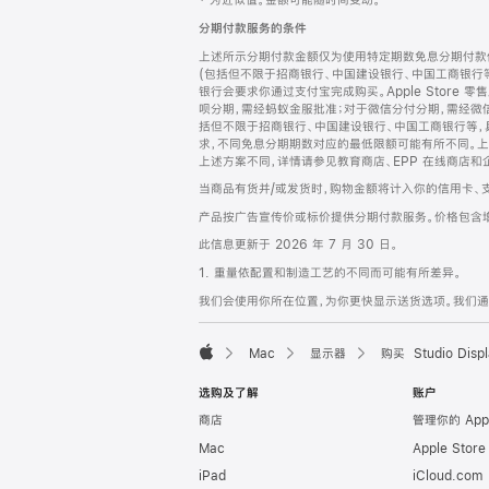
‡ 为近似值。金额可能随时间变动。
注
页
分期付款服务的条件
页
上述所示分期付款金额仅为使用特定期数免息分期付款估
脚
(包括但不限于招商银行、中国建设银行、中国工商银行
银行会要求你通过支付宝完成购买。Apple Store 零
呗分期，需经蚂蚁金服批准；对于微信分付分期，需经微信
括但不限于招商银行、中国建设银行、中国工商银行等，
求，不同免息分期期数对应的最低限额可能有所不同。上述分
上述方案不同，详情请参见教育商店、EPP 在线商店和
当商品有货并/或发货时，购物金额将计入你的信用卡、
产品按广告宣传价或标价提供分期付款服务。价格包含
此信息更新于 2026 年 7 月 30 日。
1. 重量依配置和制造工艺的不同而可能有所差异。
我们会使用你所在位置，为你更快显示送货选项。我们通过你
Mac
显示器
购买 Studio Displ
Apple
选购及了解
账户
商店
管理你的 App
Mac
Apple Stor
iPad
iCloud.com