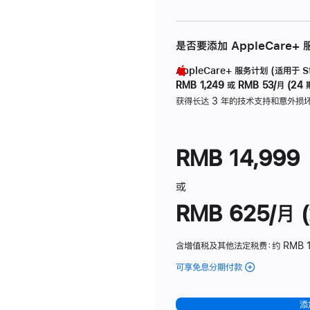
是否要添加 AppleCare+
AppleCare+ 服务计划 (适用于 Stu
RMB 1,249
或
RMB 53/月 (24 
获得长达 3 年的技术支持和意外损
RMB 14,999
或
RMB 625/月 (
含增值税及其他法定税费
：约 RMB 
可享免息分期付款
(Studio
Display
-
添