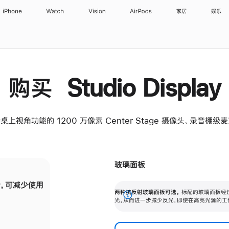
iPhone
Watch
Vision
AirPods
家居
娱乐
购买 Studio Display
桌上视角功能的 1200 万像素 Center Stage 摄像头、录音棚
玻璃面板
，可减少使用
纳米纹理玻璃面板可进一步减少反光，即使在
两种抗反射玻璃面板可选。
标配的玻璃面板经
。
有高亮光源的场所使用，也能保持出色画质。
展
光，从而进一步减少反光，即使在高亮光源的工
开