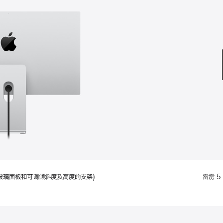
款
选
项)
配备标准玻璃面板和可调倾斜度及高度的支架)
雷雳 5 