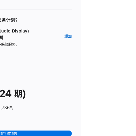
 服务计划？
dio Display)
AppleCare+
添加
期)
服
坏保修服务。
务
计
划
(适
用
于
24 期)
Studio
Display)
1,736
脚
‡。
注
加到购物袋