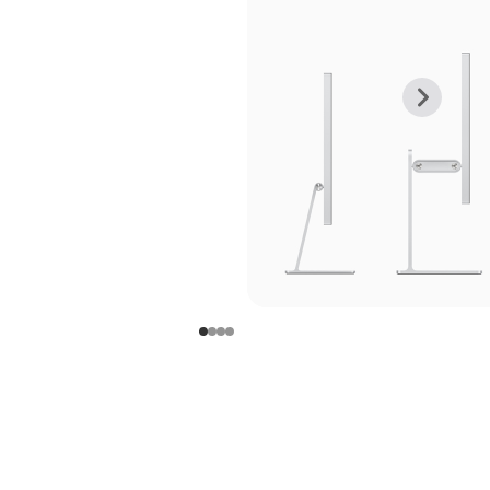
上
下
一
一
张
张
图
图
库
库
图
图
片
片
-
-
支
支
架
架