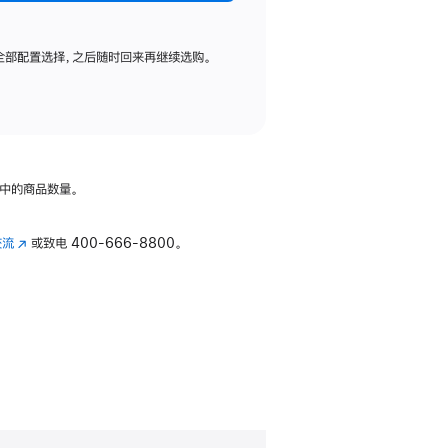
全部配置选择，之后随时回来再继续选购。
中的商品数量。
交流
(在
或致电
400-666-8800。
新
窗
口
中
打
开)