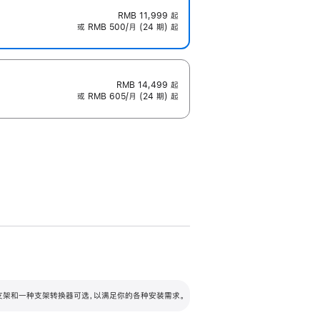
RMB 11,999
起
或 RMB 500/月 (24 期) 起
RMB 14,499
起
或 RMB 605/月 (24 期) 起
配可调倾斜度及高度的支架，额外增加 105
VESA 支架转换器
 有两种支架和一种支架转换器可选，以满足你的各种安装需求。
毫米的高度调节范围。
容的支架 (未随附)