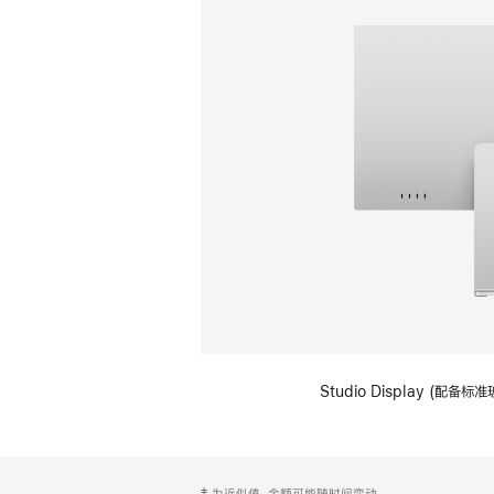
Studio Display (
网
脚