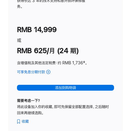
务
获得长达 3 年的技术支持和意外损坏保修服
务。
计
划
(适
RMB 14,999
用
于
或
Studio
RMB 625/月 (24 期)
Display
含增值税及其他法定税费
：约 RMB 1,736
脚
‡。
注
可享免息分期付款
(Studio
Display
-
添加到购物袋
标
准
需要考虑一下？
玻
将此设备加入你的收藏，即可先保留全部配置选择，之后随时
璃
回来再继续选购。
面
板
收藏
-