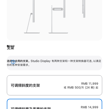
支架
选择你合用的支架。
Studio Display 有两种支架和一种支架转换器可选，以满足
展
你的各种安装需求。
开
RMB 11,999
可调倾斜度的支架
或 RMB 500/月 (24 期) 起
RMB 14,999
可调倾斜度及高‍度的支‍架