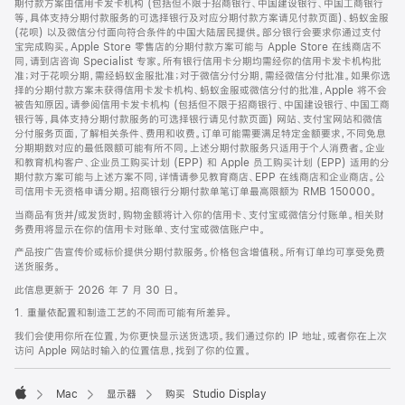
期付款方案由信用卡发卡机构 (包括但不限于招商银行、中国建设银行、中国工商银行
等，具体支持分期付款服务的可选择银行及对应分期付款方案请见付款页面)、蚂蚁金服
(花呗) 以及微信分付面向符合条件的中国大陆居民提供。部分银行会要求你通过支付
宝完成购买。Apple Store 零售店的分期付款方案可能与 Apple Store 在线商店不
同，请到店咨询 Specialist 专家。所有银行信用卡分期均需经你的信用卡发卡机构批
准；对于花呗分期，需经蚂蚁金服批准；对于微信分付分期，需经微信分付批准。如果你选
择的分期付款方案未获得信用卡发卡机构、蚂蚁金服或微信分付的批准，Apple 将不会
被告知原因。请参阅信用卡发卡机构 (包括但不限于招商银行、中国建设银行、中国工商
银行等，具体支持分期付款服务的可选择银行请见付款页面) 网站、支付宝网站和微信
分付服务页面，了解相关条件、费用和收费。订单可能需要满足特定金额要求，不同免息
分期期数对应的最低限额可能有所不同。上述分期付款服务只适用于个人消费者。企业
和教育机构客户、企业员工购买计划 (EPP) 和 Apple 员工购买计划 (EPP) 适用的分
期付款方案可能与上述方案不同，详情请参见教育商店、EPP 在线商店和企业商店。公
司信用卡无资格申请分期。招商银行分期付款单笔订单最高限额为 RMB 150000。
当商品有货并/或发货时，购物金额将计入你的信用卡、支付宝或微信分付账单。相关财
务费用将显示在你的信用卡对账单、支付宝或微信账户中。
产品按广告宣传价或标价提供分期付款服务。价格包含增值税。所有订单均可享受免费
送货服务。
此信息更新于 2026 年 7 月 30 日。
1. 重量依配置和制造工艺的不同而可能有所差异。
我们会使用你所在位置，为你更快显示送货选项。我们通过你的 IP 地址，或者你在上次
访问 Apple 网站时输入的位置信息，找到了你的位置。
Mac
显示器
购买 Studio Display