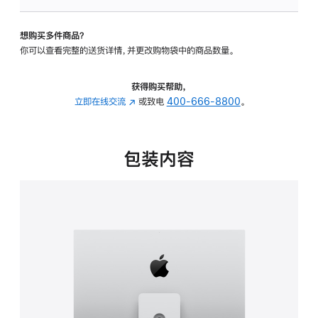
可
调
想购买多件商品？
倾
你可以查看完整的送货详情，并更改购物袋中的商品数量。
斜
度
及
获得购买帮助，
高
立即在线交流
(在
或致电
400-666-8800
。
度
新
的
窗
支
口
包装内容
架
中
的
打
分
开)
期
付
款
选
项)