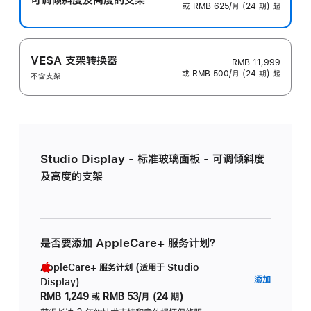
或 RMB 625/月 (24 期) 起
VESA 支架转换器
RMB 11,999
或 RMB 500/月 (24 期) 起
不含支架
Studio Display - 标准玻璃面板 - 可调倾斜度
及高度的支架
是否要添加 AppleCare+ 服务计划？
AppleCare+ 服务计划 (适用于 Studio
AppleC
添加
Display)
服
RMB 1,249
或
RMB 53/月 (24 期)