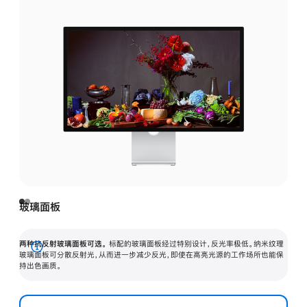
玻璃面板
两种抗反射玻璃面板可选。
标配的玻璃面板经过特别设计，反光率极低。纳米纹理
展
玻璃面板可分散反射光，从而进一步减少反光，即使在高亮光源的工作场所也能保
持出色画质。
开