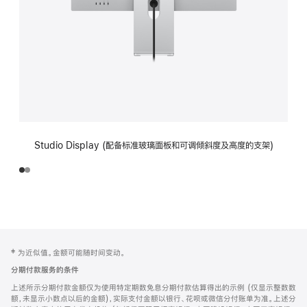
Studio Display (配备标准玻璃面板和可调倾斜度及高度的支架)
网
脚
‡ 为近似值。金额可能随时间变动。
注
页
分期付款服务的条件
页
上述所示分期付款金额仅为使用特定期数免息分期付款估算得出的示例 (仅显示整数数
脚
额，未显示小数点以后的金额)，实际支付金额以银行、花呗或微信分付账单为准。上述分