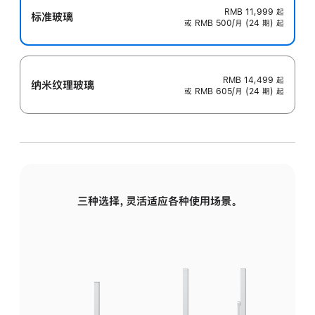
RMB 11,999
起
标准玻璃
或 RMB 500/月 (24 期) 起
RMB 14,499
起
纳米纹理玻璃
或 RMB 605/月 (24 期) 起
三种选择，灵活适应各种使用场景。
标