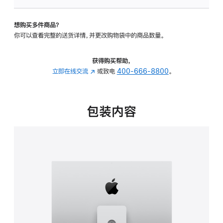
可
调
想购买多件商品？
倾
你可以查看完整的送货详情，并更改购物袋中的商品数量。
斜
度
及
获得购买帮助，
高
立即在线交流
(在
或致电
400-666-8800
。
度
新
的
窗
支
口
包装内容
架
中
的
打
分
开)
期
付
款
选
项)