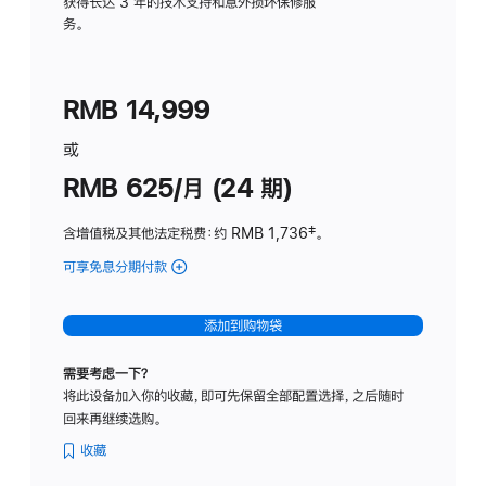
务
获得长达 3 年的技术支持和意外损坏保修服
务。
计
划
(适
RMB 14,999
用
于
或
Studio
RMB 625/月 (24 期)
Display
含增值税及其他法定税费
：约 RMB 1,736
脚
‡。
注
可享免息分期付款
(Studio
Display
-
添加到购物袋
标
准
需要考虑一下？
玻
将此设备加入你的收藏，即可先保留全部配置选择，之后随时
璃
回来再继续选购。
面
板
收藏
-