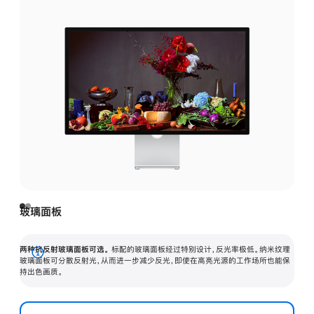
玻璃面板
两种抗反射玻璃面板可选。
标配的玻璃面板经过特别设计，反光率极低。纳米纹理
展
玻璃面板可分散反射光，从而进一步减少反光，即使在高亮光源的工作场所也能保
持出色画质。
开