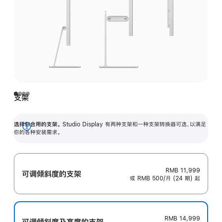
支架
选择你合用的支架。
Studio Display 有两种支架和一种支架转换器可选，以满足
展
你的各种安装需求。
开
RMB 11,999
可调倾斜度的支架
或 RMB 500/月 (24 期) 起
RMB 14,999
可调倾斜度及高‍度的支‍架