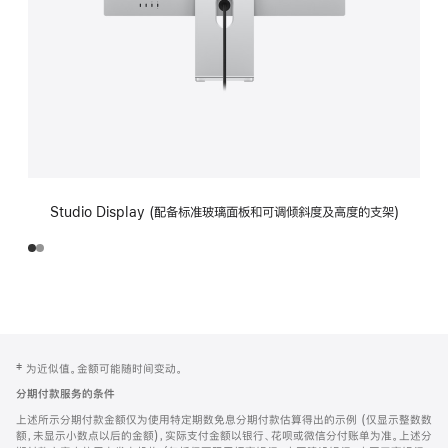
Studio Display (配备标准玻璃面板和可调倾斜度及高度的支架)
网
脚
‡ 为近似值。金额可能随时间变动。
注
页
分期付款服务的条件
页
上述所示分期付款金额仅为使用特定期数免息分期付款估算得出的示例 (仅显示整数数
脚
额，未显示小数点以后的金额)，实际支付金额以银行、花呗或微信分付账单为准。上述分