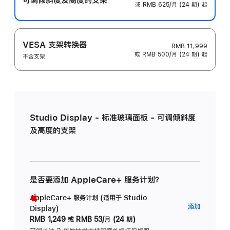
或 RMB 625/月 (24 期) 起
VESA 支架转换器
RMB 11,999
或 RMB 500/月 (24 期) 起
不含支架
Studio Display - 标准玻璃面板 - 可调倾斜度
及高度的支架
是否要添加 AppleCare+ 服务计划？
AppleCare+ 服务计划 (适用于 Studio
AppleC
添加
Display)
服
RMB 1,249
或
RMB 53/月 (24 期)