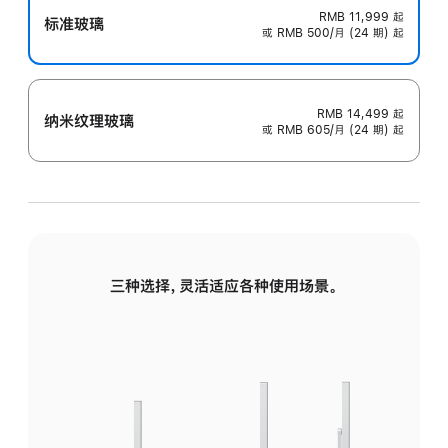
RMB 11,999
起
标准玻璃
或 RMB 500/月 (24 期) 起
RMB 14,499
起
纳米纹理玻璃
或 RMB 605/月 (24 期) 起
三种选择，灵活适应各种使用场景。
标