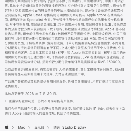
期付款方案由信用卡发卡机构 (包括但不限于招商银行、中国建设银行、中国工商银行
等，具体支持分期付款服务的可选择银行及对应分期付款方案请见付款页面)、蚂蚁金服
(花呗) 以及微信分付面向符合条件的中国大陆居民提供。部分银行会要求你通过支付
宝完成购买。Apple Store 零售店的分期付款方案可能与 Apple Store 在线商店不
同，请到店咨询 Specialist 专家。所有银行信用卡分期均需经你的信用卡发卡机构批
准；对于花呗分期，需经蚂蚁金服批准；对于微信分付分期，需经微信分付批准。如果你选
择的分期付款方案未获得信用卡发卡机构、蚂蚁金服或微信分付的批准，Apple 将不会
被告知原因。请参阅信用卡发卡机构 (包括但不限于招商银行、中国建设银行、中国工商
银行等，具体支持分期付款服务的可选择银行请见付款页面) 网站、支付宝网站和微信
分付服务页面，了解相关条件、费用和收费。订单可能需要满足特定金额要求，不同免息
分期期数对应的最低限额可能有所不同。上述分期付款服务只适用于个人消费者。企业
和教育机构客户、企业员工购买计划 (EPP) 和 Apple 员工购买计划 (EPP) 适用的分
期付款方案可能与上述方案不同，详情请参见教育商店、EPP 在线商店和企业商店。公
司信用卡无资格申请分期。招商银行分期付款单笔订单最高限额为 RMB 150000。
当商品有货并/或发货时，购物金额将计入你的信用卡、支付宝或微信分付账单。相关财
务费用将显示在你的信用卡对账单、支付宝或微信账户中。
产品按广告宣传价或标价提供分期付款服务。价格包含增值税。所有订单均可享受免费
送货服务。
此信息更新于 2026 年 7 月 30 日。
1. 重量依配置和制造工艺的不同而可能有所差异。
我们会使用你所在位置，为你更快显示送货选项。我们通过你的 IP 地址，或者你在上次
访问 Apple 网站时输入的位置信息，找到了你的位置。
Mac
显示器
购买 Studio Display