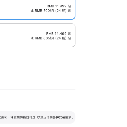
RMB 11,999
起
或 RMB 500/月 (24 期) 起
RMB 14,499
起
或 RMB 605/月 (24 期) 起
配可调倾斜度及高度的支架，额外增加 105
VESA 支架转换器
 有两种支架和一种支架转换器可选，以满足你的各种安装需求。
毫米的高度调节范围。
容的支架 (未随附)