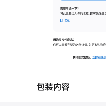
标
准
需要考虑一下？
玻
将此设备加入你的收藏，即可先保留
璃
面
收藏
板
-
可
想购买多件商品？
调
你可以查看完整的送货详情，并更改购物袋
倾
斜
度
获得购买帮助，
立即在线
及
高
度
的
支
包装内容
架
的
分
期
付