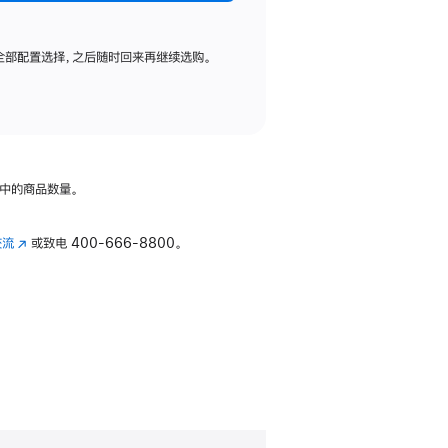
全部配置选择，之后随时回来再继续选购。
中的商品数量。
交流
(在
或致电
400-666-8800。
新
窗
口
中
打
开)