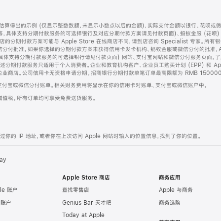
算得出的示例 (仅显示整数数额，未显示小数点以后的金额)，实际支付金额以银行、花呗或
等，具体支持分期付款服务的可选择银行及对应分期付款方案请见付款页面)、蚂蚁金服 (花呗
售店的分期付款方案可能与 Apple Store 在线商店不同，请到店咨询 Specialist 专
分付批准。如果你选择的分期付款方案未获得信用卡发卡机构、蚂蚁金服或微信分付的批准，Ap
具体支持分期付款服务的可选择银行请见付款页面) 网站、支付宝网站和微信分付服务页面，
期付款服务只适用于个人消费者。企业和教育机构客户、企业员工购买计划 (EPP) 和 Appl
企业商店。公司信用卡无资格申请分期。招商银行分期付款单笔订单最高限额为 RMB 150000
支付宝或微信分付账单。相关财务费用将显示在你的信用卡对账单、支付宝或微信账户中。
增值税。所有订单均可享受免费送货服务。
的 IP 地址，或者你在上次访问 Apple 网站时输入的位置信息，找到了你的位置。
ay
Apple Store 商店
商务应用
le 账户
查找零售店
Apple 与商务
e 账户
Genius Bar 天才吧
商务选购
Today at Apple