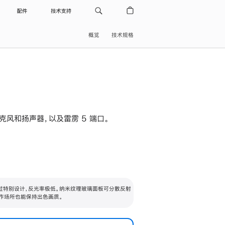
配件
技术支持
概览
技术规格
级麦克风和扬声器，以及雷雳 5 端口。
过特别设计，反光率极低。纳米纹理玻璃面板可分散反射
作场所也能保持出色画质。