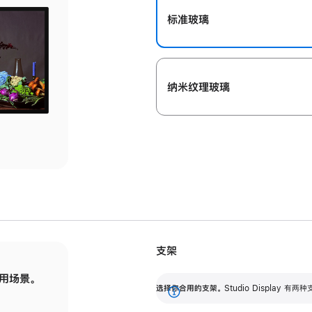
标准玻璃
纳米纹理玻璃
支架
用场景。
标配可调倾斜度的支架，提供 30 度的倾斜度
选
选择你合用的支架。
Studio Display
调节范围。
展