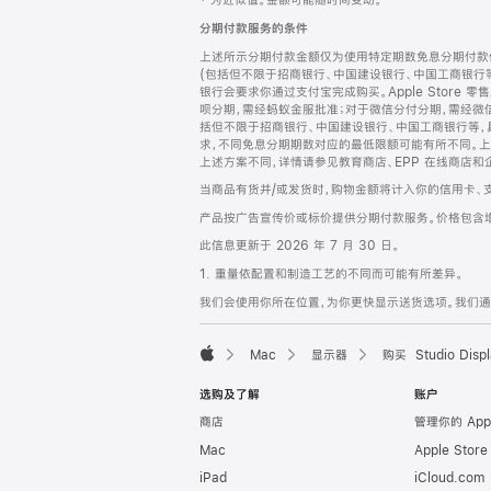
‡ 为近似值。金额可能随时间变动。
注
页
分期付款服务的条件
页
上述所示分期付款金额仅为使用特定期数免息分期付款估
脚
(包括但不限于招商银行、中国建设银行、中国工商银行
银行会要求你通过支付宝完成购买。Apple Store 零
呗分期，需经蚂蚁金服批准；对于微信分付分期，需经微信
括但不限于招商银行、中国建设银行、中国工商银行等，
求，不同免息分期期数对应的最低限额可能有所不同。上述分
上述方案不同，详情请参见教育商店、EPP 在线商店和
当商品有货并/或发货时，购物金额将计入你的信用卡、
产品按广告宣传价或标价提供分期付款服务。价格包含
此信息更新于 2026 年 7 月 30 日。
1. 重量依配置和制造工艺的不同而可能有所差异。
我们会使用你所在位置，为你更快显示送货选项。我们通过你
Mac
显示器
购买 Studio Displ
Apple
选购及了解
账户
商店
管理你的 App
Mac
Apple Stor
iPad
iCloud.com