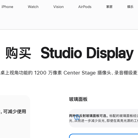
iPhone
Watch
Vision
AirPods
家居
娱乐
购买 Studio Display
桌上视角功能的 1200 万像素 Center Stage 摄像头、录音棚
玻璃面板
，可减少使用
纳米纹理玻璃面板可进一步减少反光，即使在
两种抗反射玻璃面板可选。
标配的玻璃面板经
。
有高亮光源的场所使用，也能保持出色画质。
展
光，从而进一步减少反光，即使在高亮光源的工
开