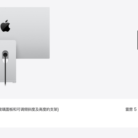
款
选
项)
配备标准玻璃面板和可调倾斜度及高度的支架)
雷雳 5 