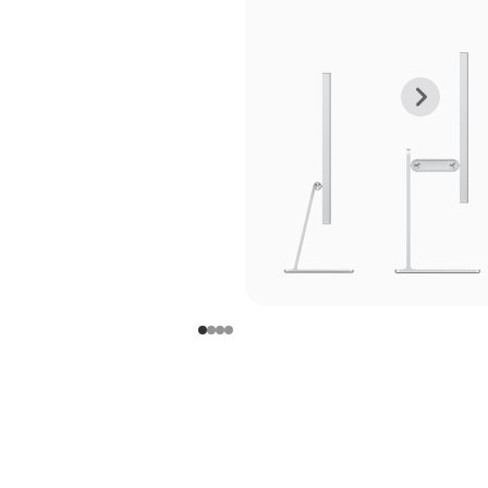
上
下
一
一
张
张
图
图
库
库
图
图
片
片
-
-
支
支
架
架