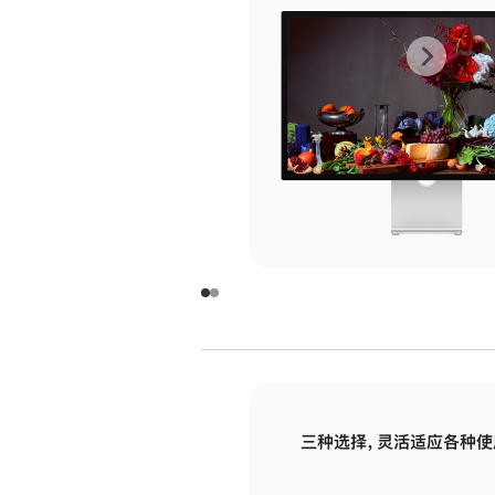
上
下
一
一
张
张
图
图
库
库
图
图
片
片
-
-
玻
玻
璃
璃
三种选择，灵活适应各种使
面
面
板
板