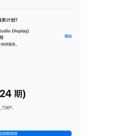
 服务计划？
dio Display)
AppleCare+
添加
期)
服
坏保修服务。
务
计
划
(适
用
于
24 期)
Studio
Display)
1,736
脚
‡。
注
加到购物袋