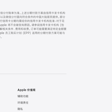
微信分付账单为准。上述分期付款方案由信用卡发卡机构
) 以及微信分付面向符合条件的中国大陆居民提供。部分
家。所有银行信用卡分期均需经你的信用卡发卡机构批准；对于花
ple 将不会被告知原因。请参阅信用卡发卡机构 (包
了解相关条件、费用和收费。订单可能需要满足特定金额要
e 员工购买计划 (EPP) 适用的分期付款方案可能与
。
Apple 价值观
辅助功能
环境责任
隐私