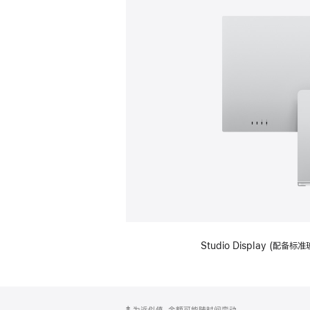
Studio Display (
网
脚