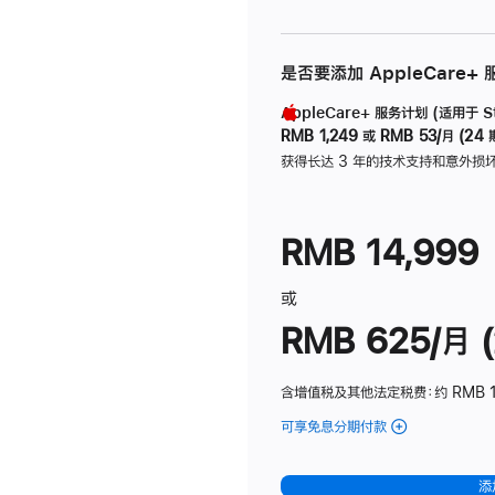
是否要添加 AppleCare+
AppleCare+ 服务计划 (适用于 Stu
RMB 1,249
或
RMB 53/月 (24 
获得长达 3 年的技术支持和意外损
RMB 14,999
或
RMB 625/月 (
含增值税及其他法定税费
：约 RMB 
可享免息分期付款
(Studio
Display
-
添