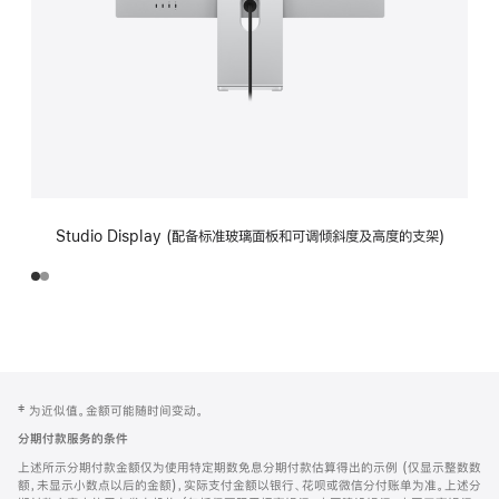
Studio Display (配备标准玻璃面板和可调倾斜度及高度的支架)
网
脚
‡ 为近似值。金额可能随时间变动。
注
页
分期付款服务的条件
页
上述所示分期付款金额仅为使用特定期数免息分期付款估算得出的示例 (仅显示整数数
脚
额，未显示小数点以后的金额)，实际支付金额以银行、花呗或微信分付账单为准。上述分