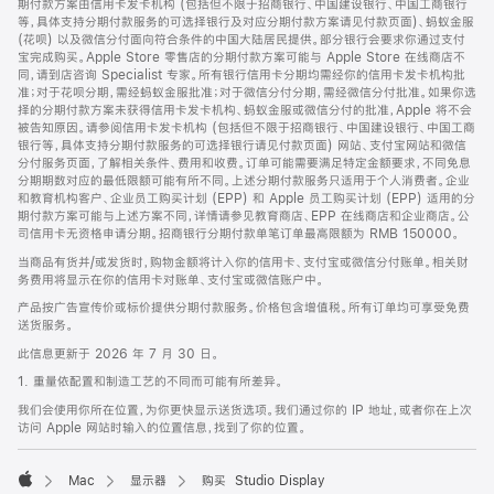
期付款方案由信用卡发卡机构 (包括但不限于招商银行、中国建设银行、中国工商银行
等，具体支持分期付款服务的可选择银行及对应分期付款方案请见付款页面)、蚂蚁金服
(花呗) 以及微信分付面向符合条件的中国大陆居民提供。部分银行会要求你通过支付
宝完成购买。Apple Store 零售店的分期付款方案可能与 Apple Store 在线商店不
同，请到店咨询 Specialist 专家。所有银行信用卡分期均需经你的信用卡发卡机构批
准；对于花呗分期，需经蚂蚁金服批准；对于微信分付分期，需经微信分付批准。如果你选
择的分期付款方案未获得信用卡发卡机构、蚂蚁金服或微信分付的批准，Apple 将不会
被告知原因。请参阅信用卡发卡机构 (包括但不限于招商银行、中国建设银行、中国工商
银行等，具体支持分期付款服务的可选择银行请见付款页面) 网站、支付宝网站和微信
分付服务页面，了解相关条件、费用和收费。订单可能需要满足特定金额要求，不同免息
分期期数对应的最低限额可能有所不同。上述分期付款服务只适用于个人消费者。企业
和教育机构客户、企业员工购买计划 (EPP) 和 Apple 员工购买计划 (EPP) 适用的分
期付款方案可能与上述方案不同，详情请参见教育商店、EPP 在线商店和企业商店。公
司信用卡无资格申请分期。招商银行分期付款单笔订单最高限额为 RMB 150000。
当商品有货并/或发货时，购物金额将计入你的信用卡、支付宝或微信分付账单。相关财
务费用将显示在你的信用卡对账单、支付宝或微信账户中。
产品按广告宣传价或标价提供分期付款服务。价格包含增值税。所有订单均可享受免费
送货服务。
此信息更新于 2026 年 7 月 30 日。
1. 重量依配置和制造工艺的不同而可能有所差异。
我们会使用你所在位置，为你更快显示送货选项。我们通过你的 IP 地址，或者你在上次
访问 Apple 网站时输入的位置信息，找到了你的位置。
Mac
显示器
购买 Studio Display