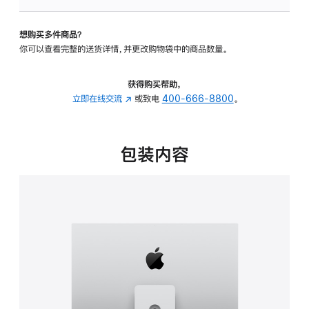
可
调
想购买多件商品？
倾
你可以查看完整的送货详情，并更改购物袋中的商品数量。
斜
度
及
获得购买帮助，
高
立即在线交流
(在
或致电
400-666-8800
。
度
新
的
窗
支
口
包装内容
架
中
的
打
分
开)
期
付
款
选
项)