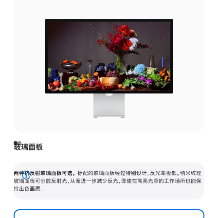
玻璃面板
两种抗反射玻璃面板可选。
标配的玻璃面板经过特别设计，反光率极低。纳米纹理
展
玻璃面板可分散反射光，从而进一步减少反光，即使在高亮光源的工作场所也能保
持出色画质。
开