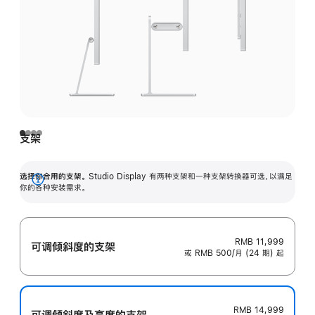
支架
选择你合用的支架。
Studio Display 有两种支架和一种支架转换器可选，以满足
展
你的各种安装需求。
开
RMB 11,999
可调倾斜度的支架
或 RMB 500/月 (24 期) 起
RMB 14,999
可调倾斜度及高‍度的支‍架