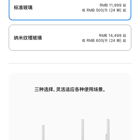
RMB 11,999
起
标准玻璃
或 RMB 500/月 (24 期) 起
RMB 14,499
起
纳米纹理玻璃
或 RMB 605/月 (24 期) 起
三种选择，灵活适应各种使用场景。
标