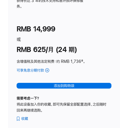
务
获得长达 3 年的技术支持和意外损坏保修服
务。
计
划
(适
RMB 14,999
用
于
或
Studio
RMB 625/月 (24 期)
Display
含增值税及其他法定税费
：约 RMB 1,736
脚
‡。
注
可享免息分期付款
(Studio
Display
-
添加到购物袋
标
准
需要考虑一下？
玻
将此设备加入你的收藏，即可先保留全部配置选择，之后随时
璃
回来再继续选购。
面
板
收藏
-