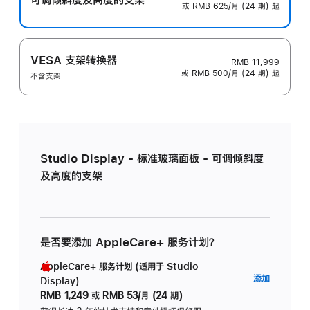
或 RMB 625/月 (24 期) 起
VESA 支架转换器
RMB 11,999
或 RMB 500/月 (24 期) 起
不含支架
Studio Display - 标准玻璃面板 - 可调倾斜度
及高度的支架
是否要添加 AppleCare+ 服务计划？
AppleCare+ 服务计划 (适用于 Studio
AppleC
添加
Display)
服
RMB 1,249
或
RMB 53/月 (24 期)