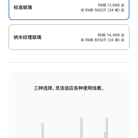
RMB 11,999
起
标准玻璃
或 RMB 500/月 (24 期) 起
RMB 14,499
起
纳米纹理玻璃
或 RMB 605/月 (24 期) 起
三种选择，灵活适应各种使用场景。
标