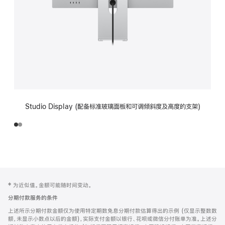
Studio Display (配备标准玻璃面板和可调倾斜度及高度的支架)
网
脚
‡ 为近似值。金额可能随时间变动。
注
页
分期付款服务的条件
页
上述所示分期付款金额仅为使用特定期数免息分期付款估算得出的示例 (仅显示整数数
脚
额，未显示小数点以后的金额)，实际支付金额以银行、花呗或微信分付账单为准。上述分