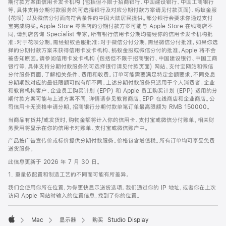
期付款方案由信用卡发卡机构 (包括但不限于招商银行、中国建设银行、中国工商银行
等，具体支持分期付款服务的可选择银行及对应分期付款方案请见付款页面)、蚂蚁金服
(花呗) 以及微信分付面向符合条件的中国大陆居民提供。部分银行会要求你通过支付
宝完成购买。Apple Store 零售店的分期付款方案可能与 Apple Store 在线商店不
同，请到店咨询 Specialist 专家。所有银行信用卡分期均需经你的信用卡发卡机构批
准；对于花呗分期，需经蚂蚁金服批准；对于微信分付分期，需经微信分付批准。如果你选
择的分期付款方案未获得信用卡发卡机构、蚂蚁金服或微信分付的批准，Apple 将不会
被告知原因。请参阅信用卡发卡机构 (包括但不限于招商银行、中国建设银行、中国工商
银行等，具体支持分期付款服务的可选择银行请见付款页面) 网站、支付宝网站和微信
分付服务页面，了解相关条件、费用和收费。订单可能需要满足特定金额要求，不同免息
分期期数对应的最低限额可能有所不同。上述分期付款服务只适用于个人消费者。企业
和教育机构客户、企业员工购买计划 (EPP) 和 Apple 员工购买计划 (EPP) 适用的分
期付款方案可能与上述方案不同，详情请参见教育商店、EPP 在线商店和企业商店。公
司信用卡无资格申请分期。招商银行分期付款单笔订单最高限额为 RMB 150000。
当商品有货并/或发货时，购物金额将计入你的信用卡、支付宝或微信分付账单。相关财
务费用将显示在你的信用卡对账单、支付宝或微信账户中。
产品按广告宣传价或标价提供分期付款服务。价格包含增值税。所有订单均可享受免费
送货服务。
此信息更新于 2026 年 7 月 30 日。
1. 重量依配置和制造工艺的不同而可能有所差异。
我们会使用你所在位置，为你更快显示送货选项。我们通过你的 IP 地址，或者你在上次
访问 Apple 网站时输入的位置信息，找到了你的位置。
Mac
显示器
购买 Studio Display