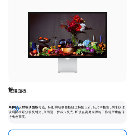
玻璃面板
两种抗反射玻璃面板可选。
标配的玻璃面板经过特别设计，反光率极低。纳米纹理
展
玻璃面板可分散反射光，从而进一步减少反光，即使在高亮光源的工作场所也能保
持出色画质。
开