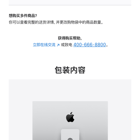
可
调
想购买多件商品？
倾
你可以查看完整的送货详情，并更改购物袋中的商品数量。
斜
度
及
获得购买帮助，
高
立即在线交流
(在
或致电
400-666-8800
。
度
新
的
窗
支
口
包装内容
架
中
的
打
分
开)
期
付
款
选
项)