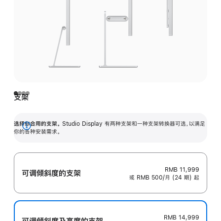
支架
选择你合用的支架。
Studio Display 有两种支架和一种支架转换器可选，以满足
展
你的各种安装需求。
开
RMB 11,999
可调倾斜度的支架
或 RMB 500/月 (24 期) 起
RMB 14,999
可调倾斜度及高‍度的支‍架