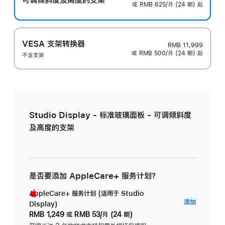
或 RMB 625/月 (24 期) 起
VESA 支架转换器
RMB 11,999
或 RMB 500/月 (24 期) 起
不含支架
Studio Display - 标准玻璃面板 - 可调倾斜度
及高度的支架
是否要添加 AppleCare+ 服务计划？
AppleCare+ 服务计划 (适用于 Studio
AppleC
添加
Display)
服
RMB 1,249
或
RMB 53/月 (24 期)