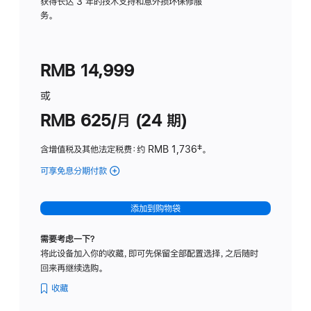
务
获得长达 3 年的技术支持和意外损坏保修服
务。
计
划
(适
RMB 14,999
用
于
或
Studio
RMB 625/月 (24 期)
Display
含增值税及其他法定税费
：约 RMB 1,736
脚
‡。
注
可享免息分期付款
(Studio
Display
-
添加到购物袋
标
准
需要考虑一下？
玻
将此设备加入你的收藏，即可先保留全部配置选择，之后随时
璃
回来再继续选购。
面
板
收藏
-