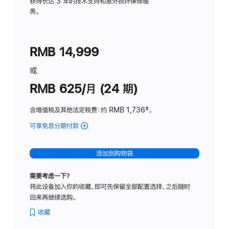
务
获得长达 3 年的技术支持和意外损坏保修服
务。
计
划
(适
RMB 14,999
用
于
或
Studio
RMB 625/月 (24 期)
Display
含增值税及其他法定税费
：约 RMB 1,736
脚
‡。
注
可享免息分期付款
(Studio
Display
-
添加到购物袋
标
准
需要考虑一下？
玻
将此设备加入你的收藏，即可先保留全部配置选择，之后随时
璃
回来再继续选购。
面
板
收藏
-