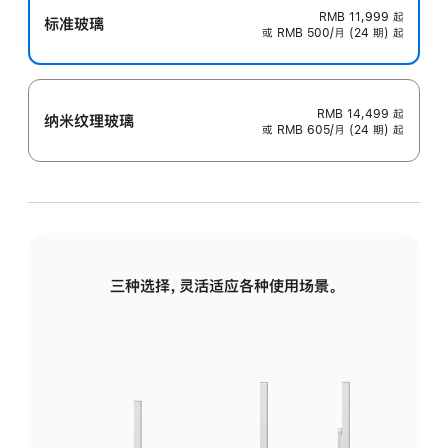
RMB 11,999
起
标准玻璃
或 RMB 500/月 (24 期) 起
RMB 14,499
起
纳米纹理玻璃
或 RMB 605/月 (24 期) 起
三种选择，灵活适应各种使用场景。
标