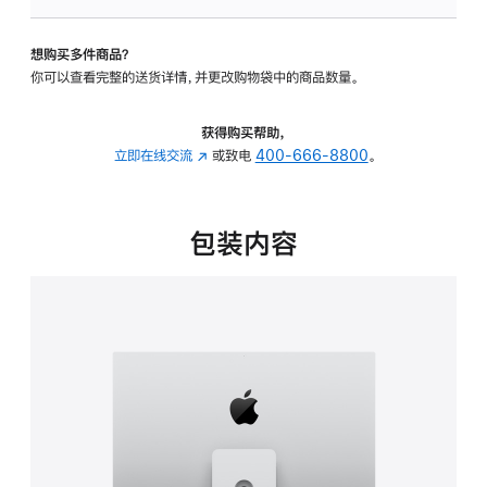
可
调
想购买多件商品？
倾
你可以查看完整的送货详情，并更改购物袋中的商品数量。
斜
度
及
获得购买帮助，
高
立即在线交流
(在
或致电
400-666-8800
。
度
新
的
窗
支
口
包装内容
架
中
的
打
分
开)
期
付
款
选
项)