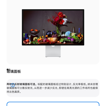
玻璃面板
两种抗反射玻璃面板可选。
标配的玻璃面板经过特别设计，反光率极低。纳米纹理
展
玻璃面板可分散反射光，从而进一步减少反光，即使在高亮光源的工作场所也能保
持出色画质。
开