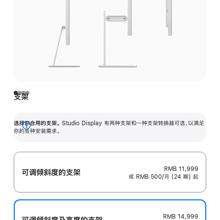
支架
选择你合用的支架。
Studio Display 有两种支架和一种支架转换器可选，以满足
展
你的各种安装需求。
开
RMB 11,999
可调倾斜度的支架
或 RMB 500/月 (24 期) 起
RMB 14,999
可调倾斜度及高‍度的支‍架