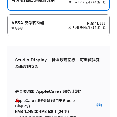
或 RMB 625/月 (24 期) 起
VESA 支架转换器
RMB 11,999
或 RMB 500/月 (24 期) 起
不含支架
Studio Display - 标准玻璃面板 - 可调倾斜度
及高度的支架
是否要添加 AppleCare+ 服务计划？
AppleCare+ 服务计划 (适用于 Studio
AppleC
添加
Display)
服
RMB 1,249
或
RMB 53/月 (24 期)