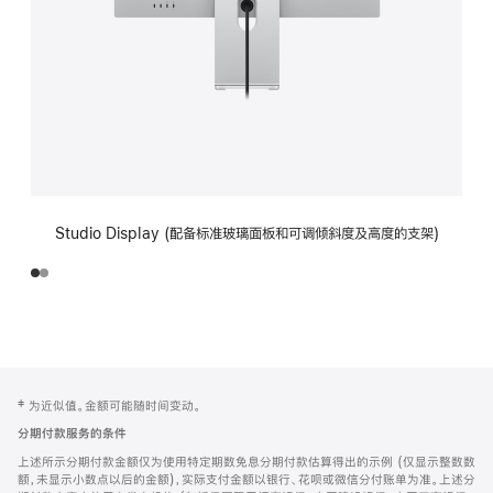
Studio Display (配备标准玻璃面板和可调倾斜度及高度的支架)
网
脚
‡ 为近似值。金额可能随时间变动。
注
页
分期付款服务的条件
页
上述所示分期付款金额仅为使用特定期数免息分期付款估算得出的示例 (仅显示整数数
脚
额，未显示小数点以后的金额)，实际支付金额以银行、花呗或微信分付账单为准。上述分