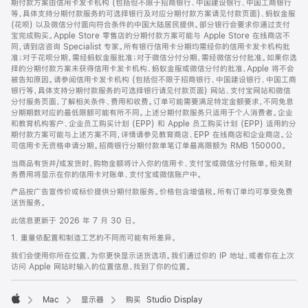
期付款方案由信用卡发卡机构 (包括但不限于招商银行、中国建设银行、中国工商银行
等，具体支持分期付款服务的可选择银行及对应分期付款方案请见付款页面)、蚂蚁金服
(花呗) 以及微信分付面向符合条件的中国大陆居民提供。部分银行会要求你通过支付
宝完成购买。Apple Store 零售店的分期付款方案可能与 Apple Store 在线商店不
同，请到店咨询 Specialist 专家。所有银行信用卡分期均需经你的信用卡发卡机构批
准；对于花呗分期，需经蚂蚁金服批准；对于微信分付分期，需经微信分付批准。如果你选
择的分期付款方案未获得信用卡发卡机构、蚂蚁金服或微信分付的批准，Apple 将不会
被告知原因。请参阅信用卡发卡机构 (包括但不限于招商银行、中国建设银行、中国工商
银行等，具体支持分期付款服务的可选择银行请见付款页面) 网站、支付宝网站和微信
分付服务页面，了解相关条件、费用和收费。订单可能需要满足特定金额要求，不同免息
分期期数对应的最低限额可能有所不同。上述分期付款服务只适用于个人消费者。企业
和教育机构客户、企业员工购买计划 (EPP) 和 Apple 员工购买计划 (EPP) 适用的分
期付款方案可能与上述方案不同，详情请参见教育商店、EPP 在线商店和企业商店。公
司信用卡无资格申请分期。招商银行分期付款单笔订单最高限额为 RMB 150000。
当商品有货并/或发货时，购物金额将计入你的信用卡、支付宝或微信分付账单。相关财
务费用将显示在你的信用卡对账单、支付宝或微信账户中。
产品按广告宣传价或标价提供分期付款服务。价格包含增值税。所有订单均可享受免费
送货服务。
此信息更新于 2026 年 7 月 30 日。
1. 重量依配置和制造工艺的不同而可能有所差异。
我们会使用你所在位置，为你更快显示送货选项。我们通过你的 IP 地址，或者你在上次
访问 Apple 网站时输入的位置信息，找到了你的位置。
Mac
显示器
购买 Studio Display