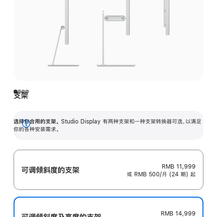
支架
选择你合用的支架。
Studio Display 有两种支架和一种支架转换器可选，以满足
展
你的各种安装需求。
开
RMB 11,999
可调倾斜度的支架
或 RMB 500/月 (24 期) 起
RMB 14,999
可调倾斜度及高‍度的支‍架