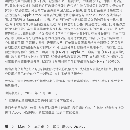
期付款方案由信用卡发卡机构 (包括但不限于招商银行、中国建设银行、中国工商银行
等，具体支持分期付款服务的可选择银行及对应分期付款方案请见付款页面)、蚂蚁金服
(花呗) 以及微信分付面向符合条件的中国大陆居民提供。部分银行会要求你通过支付
宝完成购买。Apple Store 零售店的分期付款方案可能与 Apple Store 在线商店不
同，请到店咨询 Specialist 专家。所有银行信用卡分期均需经你的信用卡发卡机构批
准；对于花呗分期，需经蚂蚁金服批准；对于微信分付分期，需经微信分付批准。如果你选
择的分期付款方案未获得信用卡发卡机构、蚂蚁金服或微信分付的批准，Apple 将不会
被告知原因。请参阅信用卡发卡机构 (包括但不限于招商银行、中国建设银行、中国工商
银行等，具体支持分期付款服务的可选择银行请见付款页面) 网站、支付宝网站和微信
分付服务页面，了解相关条件、费用和收费。订单可能需要满足特定金额要求，不同免息
分期期数对应的最低限额可能有所不同。上述分期付款服务只适用于个人消费者。企业
和教育机构客户、企业员工购买计划 (EPP) 和 Apple 员工购买计划 (EPP) 适用的分
期付款方案可能与上述方案不同，详情请参见教育商店、EPP 在线商店和企业商店。公
司信用卡无资格申请分期。招商银行分期付款单笔订单最高限额为 RMB 150000。
当商品有货并/或发货时，购物金额将计入你的信用卡、支付宝或微信分付账单。相关财
务费用将显示在你的信用卡对账单、支付宝或微信账户中。
产品按广告宣传价或标价提供分期付款服务。价格包含增值税。所有订单均可享受免费
送货服务。
此信息更新于 2026 年 7 月 30 日。
1. 重量依配置和制造工艺的不同而可能有所差异。
我们会使用你所在位置，为你更快显示送货选项。我们通过你的 IP 地址，或者你在上次
访问 Apple 网站时输入的位置信息，找到了你的位置。
Mac
显示器
购买 Studio Display