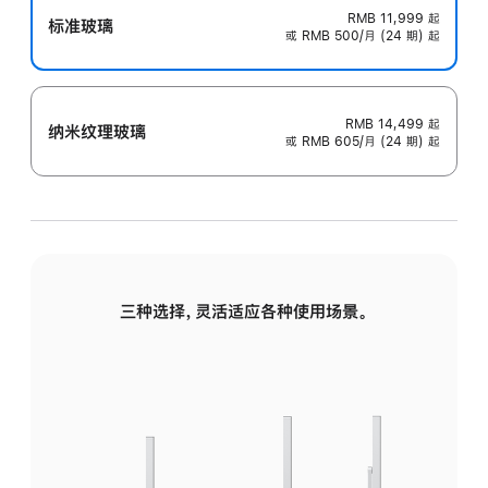
RMB 11,999
起
标准玻璃
或 RMB 500/月 (24 期) 起
RMB 14,499
起
纳米纹理玻璃
或 RMB 605/月 (24 期) 起
三种选择，灵活适应各种使用场景。
标