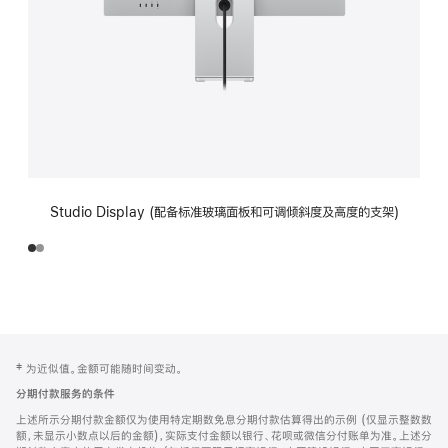
Studio Display (配备标准玻璃面板和可调倾斜度及高度的支架)
网
脚
‡ 为近似值。金额可能随时间变动。
注
页
分期付款服务的条件
页
上述所示分期付款金额仅为使用特定期数免息分期付款估算得出的示例 (仅显示整数数
脚
额，未显示小数点以后的金额)，实际支付金额以银行、花呗或微信分付账单为准。上述分