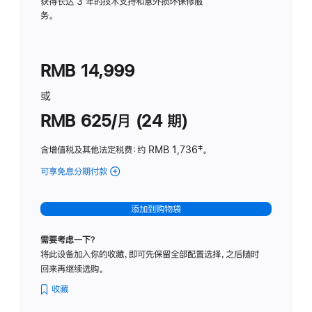
务
获得长达 3 年的技术支持和意外损坏保修服
务。
计
划
(适
RMB 14,999
用
于
或
Studio
RMB 625/月 (24 期)
Display
含增值税及其他法定税费
：约 RMB 1,736
脚
‡。
注
可享免息分期付款
(Studio
Display
-
添加到购物袋
标
准
需要考虑一下？
玻
将此设备加入你的收藏，即可先保留全部配置选择，之后随时
璃
回来再继续选购。
面
板
收藏
-