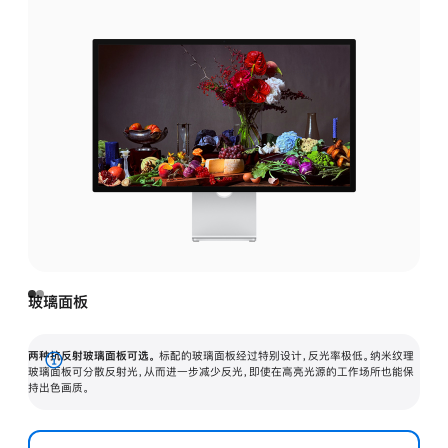
玻璃面板
两种抗反射玻璃面板可选。
标配的玻璃面板经过特别设计，反光率极低。纳米纹理
展
玻璃面板可分散反射光，从而进一步减少反光，即使在高亮光源的工作场所也能保
持出色画质。
开