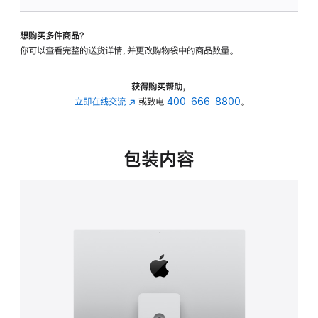
可
调
想购买多件商品？
倾
你可以查看完整的送货详情，并更改购物袋中的商品数量。
斜
度
及
获得购买帮助，
高
立即在线交流
(在
或致电
400-666-8800
。
度
新
的
窗
支
口
包装内容
架
中
的
打
分
开)
期
付
款
选
项)