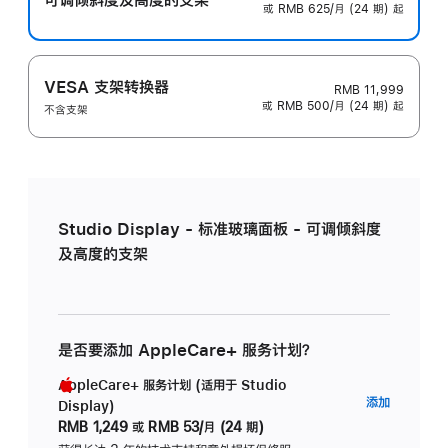
或 RMB 625/月 (24 期) 起
VESA 支架转换器
RMB 11,999
或 RMB 500/月 (24 期) 起
不含支架
Studio Display - 标准玻璃面板 - 可调倾斜度
及高度的支架
是否要添加 AppleCare+ 服务计划？
AppleCare+ 服务计划 (适用于 Studio
AppleC
添加
Display)
服
RMB 1,249
或
RMB 53/月 (24 期)