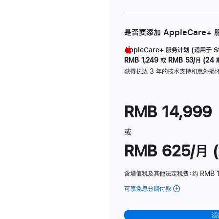
是否要添加 AppleCare+
AppleCare+ 服务计划 (适用于 Stu
RMB 1,249
或
RMB 53/月 (24 
获得长达 3 年的技术支持和意外损
RMB 14,999
或
RMB 625/月 (
含增值税及其他法定税费
：约 RMB 
可享免息分期付款
(Studio
Display
-
添