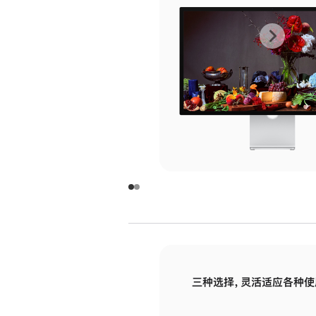
上
下
一
一
张
张
图
图
库
库
图
图
片
片
-
-
玻
玻
璃
璃
三种选择，灵活适应各种使
面
面
板
板