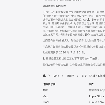
‡ 为近似值。金额可能随时间变动。
注
页
分期付款服务的条件
页
上述所示分期付款金额仅为使用特定期数免息分期付款估
脚
(包括但不限于招商银行、中国建设银行、中国工商银行
银行会要求你通过支付宝完成购买。Apple Store 零
呗分期，需经蚂蚁金服批准；对于微信分付分期，需经微信
括但不限于招商银行、中国建设银行、中国工商银行等，
求，不同免息分期期数对应的最低限额可能有所不同。上述分
上述方案不同，详情请参见教育商店、EPP 在线商店和
当商品有货并/或发货时，购物金额将计入你的信用卡、
产品按广告宣传价或标价提供分期付款服务。价格包含
此信息更新于 2026 年 7 月 30 日。
1. 重量依配置和制造工艺的不同而可能有所差异。
我们会使用你所在位置，为你更快显示送货选项。我们通过你
Mac
显示器
购买 Studio Displ
Apple
选购及了解
账户
商店
管理你的 App
Mac
Apple Stor
iPad
iCloud.com