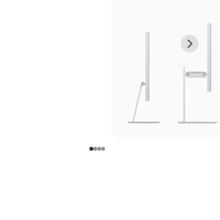
上
下
一
一
张
张
图
图
库
库
图
图
片
片
-
-
支
支
架
架