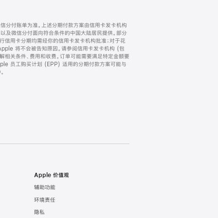
微信分付账单为准。上述分期付款方案由信用卡发卡机构
) 以及微信分付面向符合条件的中国大陆居民提供。部分
家。所有银行信用卡分期均需经你的信用卡发卡机构批准；对于花
ple 将不会被告知原因。请参阅信用卡发卡机构 (包
了解相关条件、费用和收费。订单可能需要满足特定金额要
e 员工购买计划 (EPP) 适用的分期付款方案可能与
。
Apple 价值观
辅助功能
环境责任
隐私