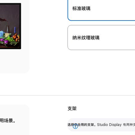
标准玻璃
纳米纹理玻璃
支架
用场景。
标配可调倾斜度的支架，提供 30 度的倾斜度
选
选择你合用的支架。
Studio Display
调节范围。
展