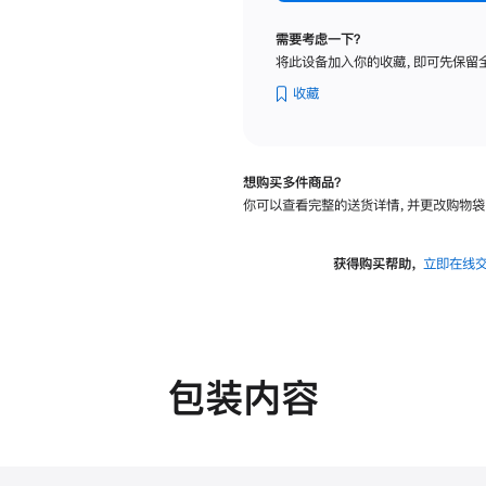
标
准
需要考虑一下？
玻
将此设备加入你的收藏，即可先保留
璃
面
收藏
板
-
可
想购买多件商品？
调
你可以查看完整的送货详情，并更改购物袋
倾
斜
度
获得购买帮助，
立即在线
及
高
度
的
支
包装内容
架
的
分
期
付