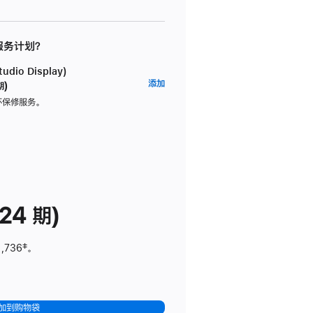
 服务计划？
dio Display)
AppleCare+
添加
期)
服
坏保修服务。
务
计
划
(适
用
于
24 期)
Studio
Display)
1,736
脚
‡。
注
加到购物袋