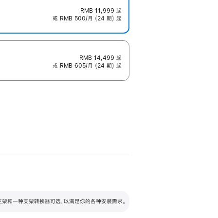
RMB 11,999
起
或 RMB 500/月 (24 期) 起
RMB 14,499
起
或 RMB 605/月 (24 期) 起
配可调倾斜度及高度的支架，额外增加 105
VESA 支架转换器
 有两种支架和一种支架转换器可选，以满足你的各种安装需求。
毫米的高度调节范围。
容的支架 (未随附)