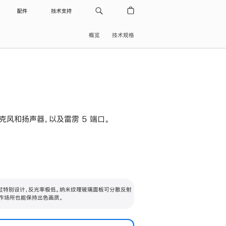
配件
技术支持
概览
技术规格
级麦克风和扬声器，以及雷雳 5 端口。
过特别设计，反光率极低。纳米纹理玻璃面板可分散反射
作场所也能保持出色画质。