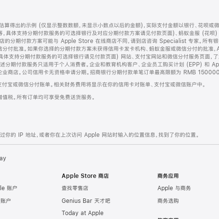
算得出的示例 (仅显示整数数额，未显示小数点以后的金额)，实际支付金额以银行、花呗或
等，具体支持分期付款服务的可选择银行及对应分期付款方案请见付款页面)、蚂蚁金服 (花呗
售店的分期付款方案可能与 Apple Store 在线商店不同，请到店咨询 Specialist 专
分付批准。如果你选择的分期付款方案未获得信用卡发卡机构、蚂蚁金服或微信分付的批准，Ap
具体支持分期付款服务的可选择银行请见付款页面) 网站、支付宝网站和微信分付服务页面，
期付款服务只适用于个人消费者。企业和教育机构客户、企业员工购买计划 (EPP) 和 Appl
企业商店。公司信用卡无资格申请分期。招商银行分期付款单笔订单最高限额为 RMB 150000
支付宝或微信分付账单。相关财务费用将显示在你的信用卡对账单、支付宝或微信账户中。
增值税。所有订单均可享受免费送货服务。
的 IP 地址，或者你在上次访问 Apple 网站时输入的位置信息，找到了你的位置。
ay
Apple Store 商店
商务应用
le 账户
查找零售店
Apple 与商务
e 账户
Genius Bar 天才吧
商务选购
Today at Apple