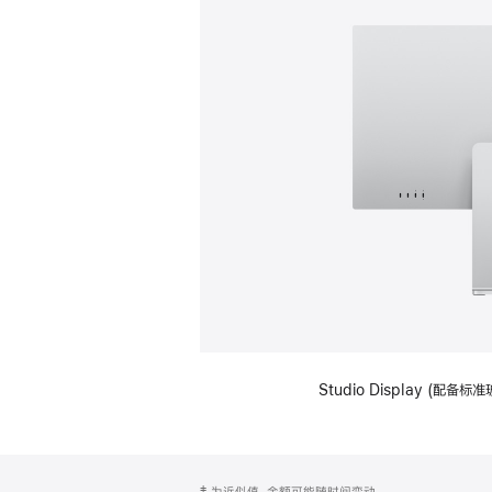
Studio Display (
网
脚