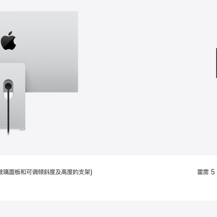
款
选
项)
配备标准玻璃面板和可调倾斜度及高度的支架)
雷雳 5 