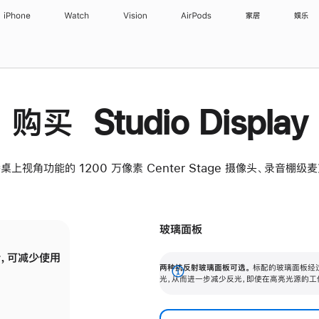
iPhone
Watch
Vision
AirPods
家居
娱乐
购买 Studio Display
桌上视角功能的 1200 万像素 Center Stage 摄像头、录音棚
玻璃面板
，可减少使用
纳米纹理玻璃面板可进一步减少反光，即使在
两种抗反射玻璃面板可选。
标配的玻璃面板经
。
有高亮光源的场所使用，也能保持出色画质。
展
光，从而进一步减少反光，即使在高亮光源的工
开