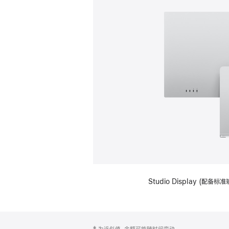
Studio Display (
网
脚