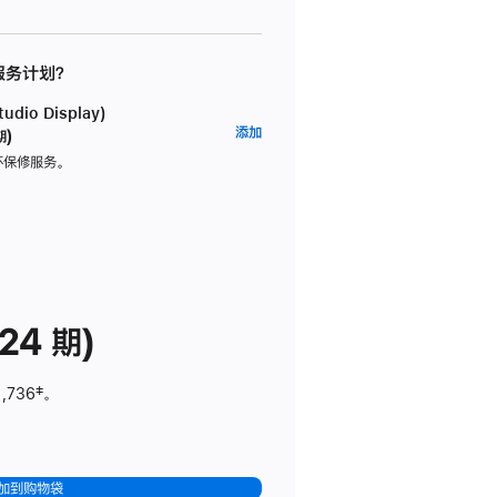
 服务计划？
dio Display)
AppleCare+
添加
期)
服
坏保修服务。
务
计
划
(适
用
于
24 期)
Studio
Display)
1,736
脚
‡。
注
加到购物袋