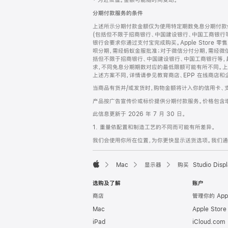
‡ 为近似值。金额可能随时间变动。
注
页
分期付款服务的条件
页
上述所示分期付款金额仅为使用特定期数免息分期付款估
脚
(包括但不限于招商银行、中国建设银行、中国工商银行
银行会要求你通过支付宝完成购买。Apple Store 零
呗分期，需经蚂蚁金服批准；对于微信分付分期，需经微信
括但不限于招商银行、中国建设银行、中国工商银行等，
求，不同免息分期期数对应的最低限额可能有所不同。上述分
上述方案不同，详情请参见教育商店、EPP 在线商店和
当商品有货并/或发货时，购物金额将计入你的信用卡、
产品按广告宣传价或标价提供分期付款服务。价格包含
此信息更新于 2026 年 7 月 30 日。
1. 重量依配置和制造工艺的不同而可能有所差异。
我们会使用你所在位置，为你更快显示送货选项。我们通过你
Mac
显示器
购买 Studio Displ
Apple
选购及了解
账户
商店
管理你的 App
Mac
Apple Stor
iPad
iCloud.com