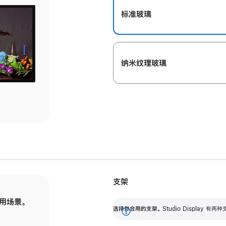
标准玻璃
纳米纹理玻璃
支架
用场景。
标配可调倾斜度的支架，提供 30 度的倾斜度
选
选择你合用的支架。
Studio Display
调节范围。
展