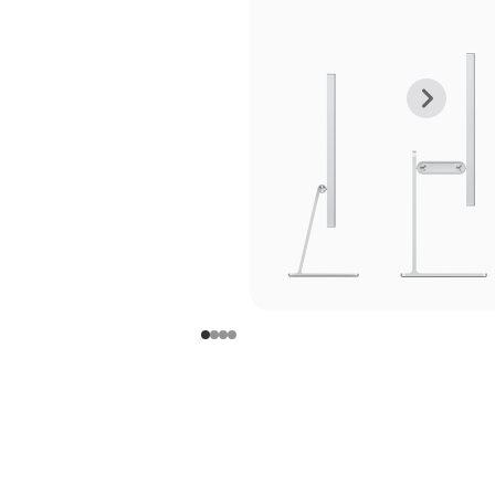
上
下
一
一
张
张
图
图
库
库
图
图
片
片
-
-
支
支
架
架