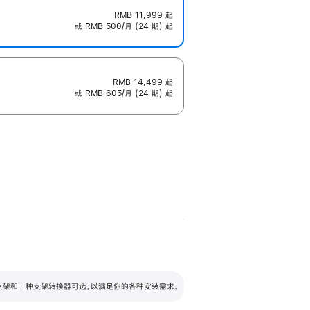
RMB 11,999
起
或 RMB 500/月 (24 期) 起
RMB 14,499
起
或 RMB 605/月 (24 期) 起
配可调倾斜度及高度的支架，额外增加 105
VESA 支架转换器
 有两种支架和一种支架转换器可选，以满足你的各种安装需求。
毫米的高度调节范围。
容的支架 (未随附)