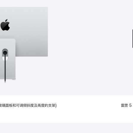
款
选
项)
配备标准玻璃面板和可调倾斜度及高度的支架)
雷雳 5 