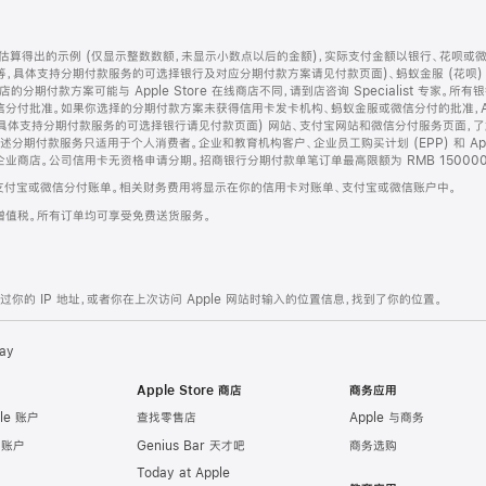
算得出的示例 (仅显示整数数额，未显示小数点以后的金额)，实际支付金额以银行、花呗或
等，具体支持分期付款服务的可选择银行及对应分期付款方案请见付款页面)、蚂蚁金服 (花呗
售店的分期付款方案可能与 Apple Store 在线商店不同，请到店咨询 Specialist 专
分付批准。如果你选择的分期付款方案未获得信用卡发卡机构、蚂蚁金服或微信分付的批准，Ap
具体支持分期付款服务的可选择银行请见付款页面) 网站、支付宝网站和微信分付服务页面，
期付款服务只适用于个人消费者。企业和教育机构客户、企业员工购买计划 (EPP) 和 Appl
企业商店。公司信用卡无资格申请分期。招商银行分期付款单笔订单最高限额为 RMB 150000
支付宝或微信分付账单。相关财务费用将显示在你的信用卡对账单、支付宝或微信账户中。
增值税。所有订单均可享受免费送货服务。
的 IP 地址，或者你在上次访问 Apple 网站时输入的位置信息，找到了你的位置。
ay
Apple Store 商店
商务应用
le 账户
查找零售店
Apple 与商务
e 账户
Genius Bar 天才吧
商务选购
Today at Apple