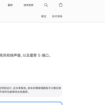
配件
技术支持
概览
技术规格
级麦克风和扬声器，以及雷雳 5 端口。
过特别设计，反光率极低。纳米纹理玻璃面板可分散反射
作场所也能保持出色画质。