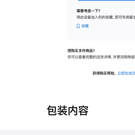
标
准
需要考虑一下？
玻
将此设备加入你的收藏，即可先保留
璃
面
收藏
板
-
可
想购买多件商品？
调
你可以查看完整的送货详情，并更改购物袋
倾
斜
度
获得购买帮助，
立即在线
及
高
度
的
支
包装内容
架
的
分
期
付