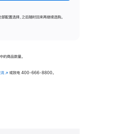
全部配置选择，之后随时回来再继续选购。
中的商品数量。
交流
(在
或致电
400-666-8800。
新
窗
口
中
打
开)