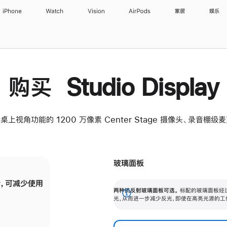
iPhone
Watch
Vision
AirPods
家居
娱乐
购买 Studio Display
桌上视角功能的 1200 万像素 Center Stage 摄像头、录音棚
玻璃面板
，可减少使用
纳米纹理玻璃面板可进一步减少反光，即使在
两种抗反射玻璃面板可选。
标配的玻璃面板经
。
有高亮光源的场所使用，也能保持出色画质。
展
光，从而进一步减少反光，即使在高亮光源的工
开