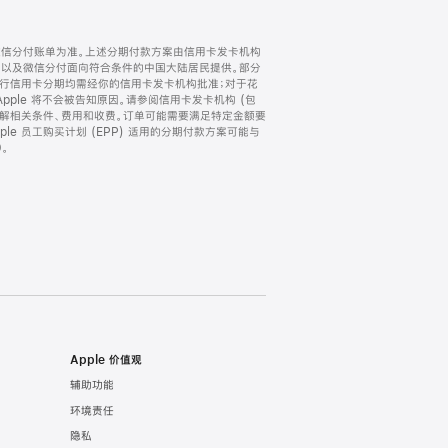
微信分付账单为准。上述分期付款方案由信用卡发卡机构
) 以及微信分付面向符合条件的中国大陆居民提供。部分
家。所有银行信用卡分期均需经你的信用卡发卡机构批准；对于花
ple 将不会被告知原因。请参阅信用卡发卡机构 (包
了解相关条件、费用和收费。订单可能需要满足特定金额要
e 员工购买计划 (EPP) 适用的分期付款方案可能与
。
Apple 价值观
辅助功能
环境责任
隐私