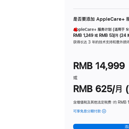
是否要添加 AppleCare+
AppleCare+ 服务计划 (适用于 Stu
RMB 1,249
或
RMB 53/月 (24 
获得长达 3 年的技术支持和意外损
RMB 14,999
或
RMB 625/月 (
含增值税及其他法定税费
：约 RMB 
可享免息分期付款
(Studio
Display
-
添