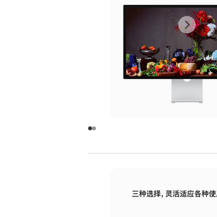
上
下
一
一
张
张
图
图
库
库
图
图
片
片
-
-
玻
玻
璃
璃
三种选择，灵活适应各种使
面
面
板
板