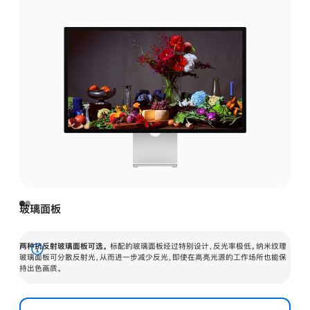
玻璃面板
两种抗反射玻璃面板可选。
标配的玻璃面板经过特别设计，反光率极低。纳米纹理
展
玻璃面板可分散反射光，从而进一步减少反光，即使在高亮光源的工作场所也能保
持出色画质。
开