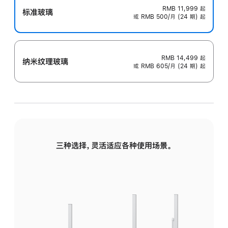
RMB 11,999
起
标准玻璃
或 RMB 500/月 (24 期) 起
RMB 14,499
起
纳米纹理玻璃
或 RMB 605/月 (24 期) 起
三种选择，灵活适应各种使用场景。
标