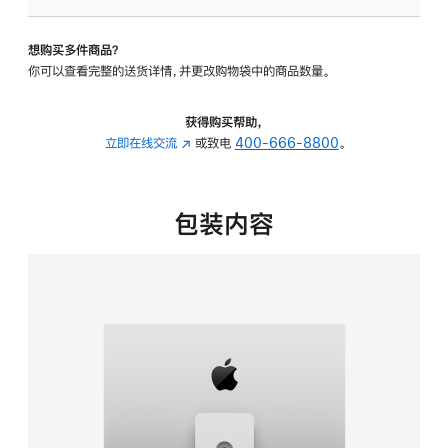
可
调
想购买多件商品？
倾
你可以查看完整的送货详情，并更改购物袋中的商品数量。
斜
度
及
获得购买帮助，
高
立即在线交流
(在
或致电
400-666-8800
。
度
新
的
窗
支
口
包装内容
架
中
的
打
分
开)
期
付
款
选
项)