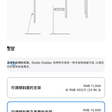
支架
选择你合用的支架。
Studio Display 有两种支架和一种支架转换器可选，以满足
展
你的各种安装需求。
开
RMB 11,999
可调倾斜度的支架
或 RMB 500/月 (24 期) 起
RMB 14,999
可调倾斜度及高‍度的支‍架