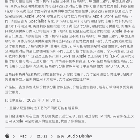
期付款方案由信用卡发卡机构 (包括但不限于招商银行、中国建设银行、中国工商银行
等，具体支持分期付款服务的可选择银行及对应分期付款方案请见付款页面)、蚂蚁金服
(花呗) 以及微信分付面向符合条件的中国大陆居民提供。部分银行会要求你通过支付
宝完成购买。Apple Store 零售店的分期付款方案可能与 Apple Store 在线商店不
同，请到店咨询 Specialist 专家。所有银行信用卡分期均需经你的信用卡发卡机构批
准；对于花呗分期，需经蚂蚁金服批准；对于微信分付分期，需经微信分付批准。如果你选
择的分期付款方案未获得信用卡发卡机构、蚂蚁金服或微信分付的批准，Apple 将不会
被告知原因。请参阅信用卡发卡机构 (包括但不限于招商银行、中国建设银行、中国工商
银行等，具体支持分期付款服务的可选择银行请见付款页面) 网站、支付宝网站和微信
分付服务页面，了解相关条件、费用和收费。订单可能需要满足特定金额要求，不同免息
分期期数对应的最低限额可能有所不同。上述分期付款服务只适用于个人消费者。企业
和教育机构客户、企业员工购买计划 (EPP) 和 Apple 员工购买计划 (EPP) 适用的分
期付款方案可能与上述方案不同，详情请参见教育商店、EPP 在线商店和企业商店。公
司信用卡无资格申请分期。招商银行分期付款单笔订单最高限额为 RMB 150000。
当商品有货并/或发货时，购物金额将计入你的信用卡、支付宝或微信分付账单。相关财
务费用将显示在你的信用卡对账单、支付宝或微信账户中。
产品按广告宣传价或标价提供分期付款服务。价格包含增值税。所有订单均可享受免费
送货服务。
此信息更新于 2026 年 7 月 30 日。
1. 重量依配置和制造工艺的不同而可能有所差异。
我们会使用你所在位置，为你更快显示送货选项。我们通过你的 IP 地址，或者你在上次
访问 Apple 网站时输入的位置信息，找到了你的位置。
Mac
显示器
购买 Studio Display