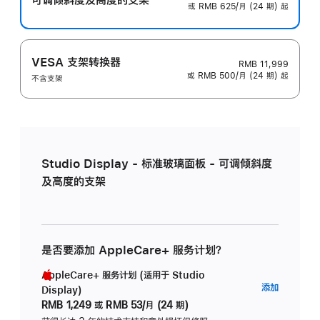
或 RMB 625/月 (24 期) 起
VESA 支架转换器
RMB 11,999
或 RMB 500/月 (24 期) 起
不含支架
Studio Display - 标准玻璃面板 - 可调倾斜度
及高度的支架
是否要添加 AppleCare+ 服务计划？
AppleCare+ 服务计划 (适用于 Studio
AppleC
添加
Display)
服
RMB 1,249
或
RMB 53/月 (24 期)