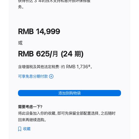
务
获得长达 3 年的技术支持和意外损坏保修服
务。
计
划
(适
RMB 14,999
用
于
或
Studio
RMB 625/月 (24 期)
Display
含增值税及其他法定税费
：约 RMB 1,736
脚
‡。
注
可享免息分期付款
(Studio
Display
-
添加到购物袋
标
准
需要考虑一下？
玻
将此设备加入你的收藏，即可先保留全部配置选择，之后随时
璃
回来再继续选购。
面
板
收藏
-