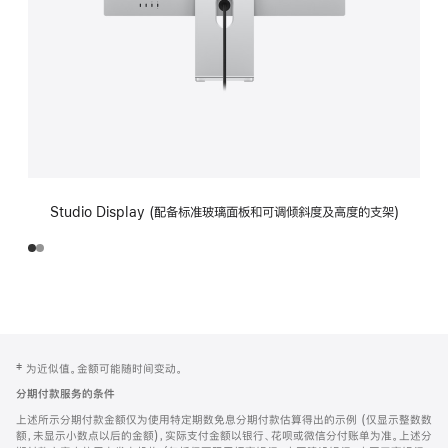
Studio Display (配备标准玻璃面板和可调倾斜度及高度的支架)
网
脚
‡ 为近似值。金额可能随时间变动。
注
页
分期付款服务的条件
页
上述所示分期付款金额仅为使用特定期数免息分期付款估算得出的示例 (仅显示整数数
脚
额，未显示小数点以后的金额)，实际支付金额以银行、花呗或微信分付账单为准。上述分