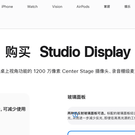
iPhone
Watch
Vision
AirPods
家居
娱乐
购买 Studio Display
桌上视角功能的 1200 万像素 Center Stage 摄像头、录音棚
玻璃面板
，可减少使用
纳米纹理玻璃面板可进一步减少反光，即使在
两种抗反射玻璃面板可选。
标配的玻璃面板经
。
有高亮光源的场所使用，也能保持出色画质。
展
光，从而进一步减少反光，即使在高亮光源的工
开