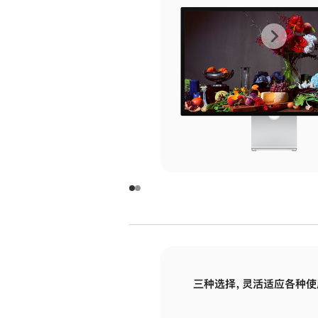
上
下
一
一
张
张
图
图
库
库
图
图
片
片
-
-
玻
玻
璃
璃
三种选择，灵活适应各种使
面
面
板
板