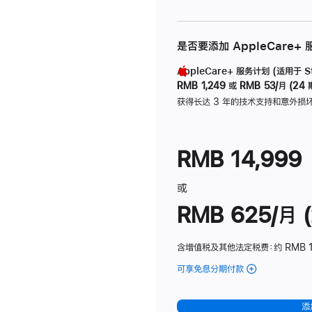
是否要添加 AppleCare+
AppleCare+ 服务计划 (适用于 Stu
RMB 1,249
或
RMB 53/月 (24 
获得长达 3 年的技术支持和意外损
RMB 14,999
或
RMB 625/月 (
含增值税及其他法定税费
：约 RMB 
可享免息分期付款
(Studio
Display
-
添