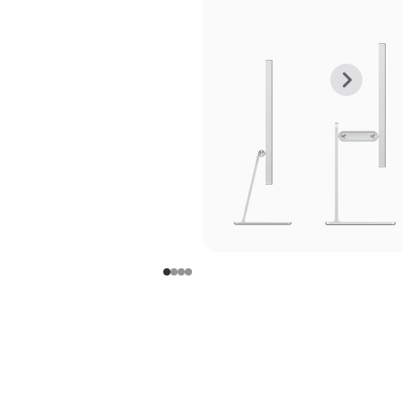
上
下
一
一
张
张
图
图
库
库
图
图
片
片
-
-
支
支
架
架