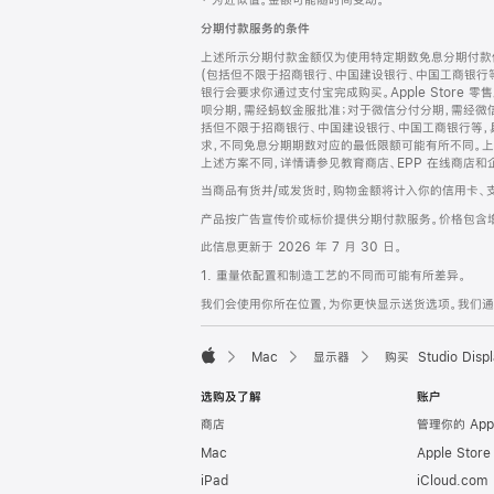
‡ 为近似值。金额可能随时间变动。
注
页
分期付款服务的条件
页
上述所示分期付款金额仅为使用特定期数免息分期付款估
脚
(包括但不限于招商银行、中国建设银行、中国工商银行
银行会要求你通过支付宝完成购买。Apple Store 零
呗分期，需经蚂蚁金服批准；对于微信分付分期，需经微信
括但不限于招商银行、中国建设银行、中国工商银行等，
求，不同免息分期期数对应的最低限额可能有所不同。上述分
上述方案不同，详情请参见教育商店、EPP 在线商店和
当商品有货并/或发货时，购物金额将计入你的信用卡、
产品按广告宣传价或标价提供分期付款服务。价格包含
此信息更新于 2026 年 7 月 30 日。
1. 重量依配置和制造工艺的不同而可能有所差异。
我们会使用你所在位置，为你更快显示送货选项。我们通过你
Mac
显示器
购买 Studio Displ
Apple
选购及了解
账户
商店
管理你的 App
Mac
Apple Stor
iPad
iCloud.com