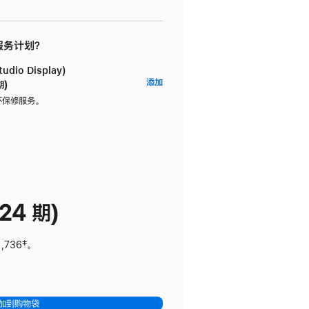
 服务计划？
dio Display)
AppleCare+
添加
期)
服
坏保修服务。
务
计
划
(适
用
于
24 期)
Studio
Display)
1,736
脚
‡。
注
加到购物袋