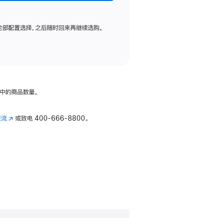
全部配置选择，之后随时回来再继续选购。
中的商品数量。
交流
(在
或致电
400-666-8800。
新
窗
口
中
打
开)