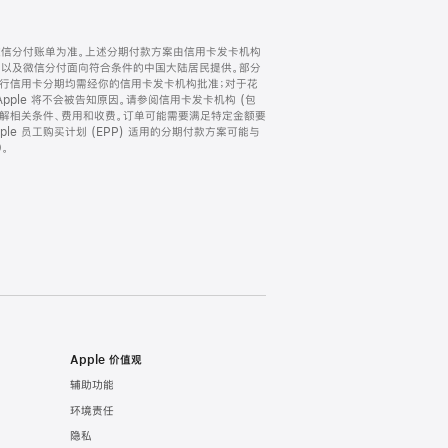
微信分付账单为准。上述分期付款方案由信用卡发卡机构
) 以及微信分付面向符合条件的中国大陆居民提供。部分
家。所有银行信用卡分期均需经你的信用卡发卡机构批准；对于花
ple 将不会被告知原因。请参阅信用卡发卡机构 (包
了解相关条件、费用和收费。订单可能需要满足特定金额要
e 员工购买计划 (EPP) 适用的分期付款方案可能与
。
Apple 价值观
辅助功能
环境责任
隐私