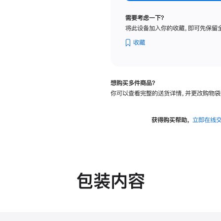
标
准
需要考虑一下？
玻
将此设备加入你的收藏，即可先保留
璃
面
收藏
板
-
可
想购买多件商品？
调
你可以查看完整的送货详情，并更改购物袋
倾
斜
度
获得购买帮助，
立即在线
及
高
度
的
支
包装内容
架
的
分
期
付