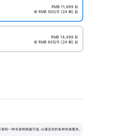
RMB 11,999
起
或 RMB 500/月 (24 期) 起
RMB 14,499
起
或 RMB 605/月 (24 期) 起
配可调倾斜度及高度的支架，额外增加 105
VESA 支架转换器
 有两种支架和一种支架转换器可选，以满足你的各种安装需求。
毫米的高度调节范围。
容的支架 (未随附)