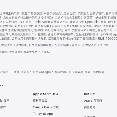
算得出的示例 (仅显示整数数额，未显示小数点以后的金额)，实际支付金额以银行、花呗或
等，具体支持分期付款服务的可选择银行及对应分期付款方案请见付款页面)、蚂蚁金服 (花呗
售店的分期付款方案可能与 Apple Store 在线商店不同，请到店咨询 Specialist 专
分付批准。如果你选择的分期付款方案未获得信用卡发卡机构、蚂蚁金服或微信分付的批准，Ap
具体支持分期付款服务的可选择银行请见付款页面) 网站、支付宝网站和微信分付服务页面，
期付款服务只适用于个人消费者。企业和教育机构客户、企业员工购买计划 (EPP) 和 Appl
企业商店。公司信用卡无资格申请分期。招商银行分期付款单笔订单最高限额为 RMB 150000
支付宝或微信分付账单。相关财务费用将显示在你的信用卡对账单、支付宝或微信账户中。
增值税。所有订单均可享受免费送货服务。
的 IP 地址，或者你在上次访问 Apple 网站时输入的位置信息，找到了你的位置。
ay
Apple Store 商店
商务应用
le 账户
查找零售店
Apple 与商务
e 账户
Genius Bar 天才吧
商务选购
Today at Apple