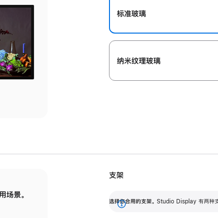
标准玻璃
纳米纹理玻璃
支架
用场景。
标配可调倾斜度的支架，提供 30 度的倾斜度
选
选择你合用的支架。
Studio Display
调节范围。
展