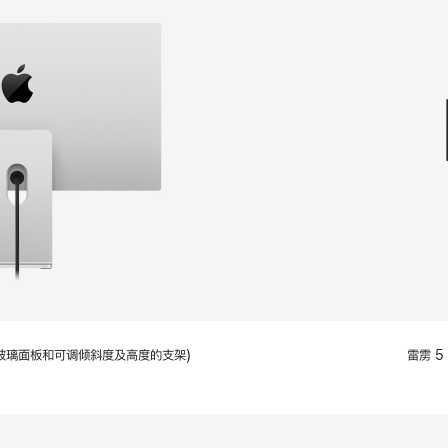
款
选
项)
配备标准玻璃面板和可调倾斜度及高度的支架)
雷雳 5 