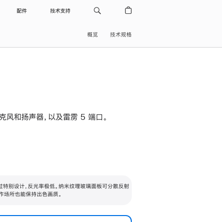
配件
技术支持
概览
技术规格
级麦克风和扬声器，以及雷雳 5 端口。
过特别设计，反光率极低。纳米纹理玻璃面板可分散反射
作场所也能保持出色画质。