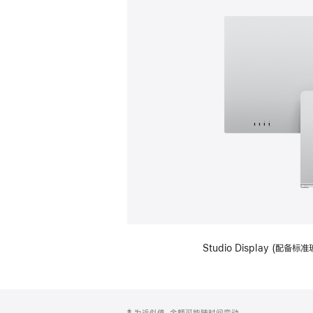
Studio Display (
网
脚