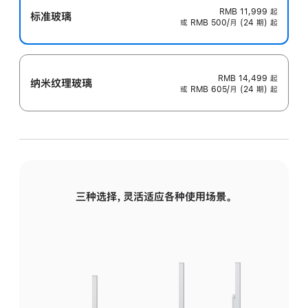
RMB 11,999
起
标准玻璃
或 RMB 500/月 (24 期) 起
RMB 14,499
起
纳米纹理玻璃
或 RMB 605/月 (24 期) 起
三种选择，灵活适应各种使用场景。
标