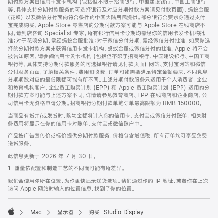
期付款方案由信用卡发卡机构 (包括但不限于招商银行、中国建设银行、中国工商银行
等，具体支持分期付款服务的可选择银行及对应分期付款方案请见付款页面)、蚂蚁金服
(花呗) 以及微信分付面向符合条件的中国大陆居民提供。部分银行会要求你通过支付
宝完成购买。Apple Store 零售店的分期付款方案可能与 Apple Store 在线商店不
同，请到店咨询 Specialist 专家。所有银行信用卡分期均需经你的信用卡发卡机构批
准；对于花呗分期，需经蚂蚁金服批准；对于微信分付分期，需经微信分付批准。如果你选
择的分期付款方案未获得信用卡发卡机构、蚂蚁金服或微信分付的批准，Apple 将不会
被告知原因。请参阅信用卡发卡机构 (包括但不限于招商银行、中国建设银行、中国工商
银行等，具体支持分期付款服务的可选择银行请见付款页面) 网站、支付宝网站和微信
分付服务页面，了解相关条件、费用和收费。订单可能需要满足特定金额要求，不同免息
分期期数对应的最低限额可能有所不同。上述分期付款服务只适用于个人消费者。企业
和教育机构客户、企业员工购买计划 (EPP) 和 Apple 员工购买计划 (EPP) 适用的分
期付款方案可能与上述方案不同，详情请参见教育商店、EPP 在线商店和企业商店。公
司信用卡无资格申请分期。招商银行分期付款单笔订单最高限额为 RMB 150000。
当商品有货并/或发货时，购物金额将计入你的信用卡、支付宝或微信分付账单。相关财
务费用将显示在你的信用卡对账单、支付宝或微信账户中。
产品按广告宣传价或标价提供分期付款服务。价格包含增值税。所有订单均可享受免费
送货服务。
此信息更新于 2026 年 7 月 30 日。
1. 重量依配置和制造工艺的不同而可能有所差异。
我们会使用你所在位置，为你更快显示送货选项。我们通过你的 IP 地址，或者你在上次
访问 Apple 网站时输入的位置信息，找到了你的位置。
Mac
显示器
购买 Studio Display