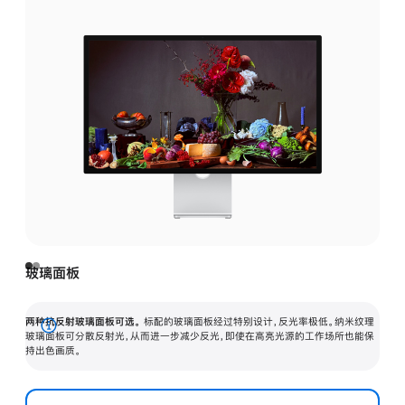
玻璃面板
两种抗反射玻璃面板可选。
标配的玻璃面板经过特别设计，反光率极低。纳米纹理
展
玻璃面板可分散反射光，从而进一步减少反光，即使在高亮光源的工作场所也能保
持出色画质。
开