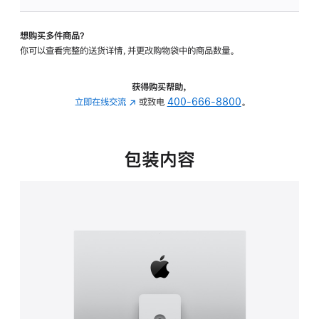
可
调
想购买多件商品？
倾
你可以查看完整的送货详情，并更改购物袋中的商品数量。
斜
度
及
获得购买帮助，
高
立即在线交流
(在
或致电
400-666-8800
。
度
新
的
窗
支
口
包装内容
架
中
的
打
分
开)
期
付
款
选
项)