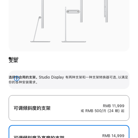
支架
选择你合用的支架。
Studio Display 有两种支架和一种支架转换器可选，以满足
展
你的各种安装需求。
开
RMB 11,999
可调倾斜度的支架
或 RMB 500/月 (24 期) 起
RMB 14,999
可调倾斜度及高‍度的支‍架