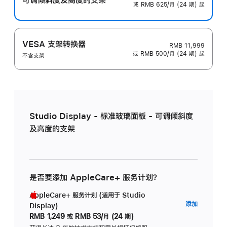
或 RMB 625/月 (24 期) 起
VESA 支架转换器
RMB 11,999
或 RMB 500/月 (24 期) 起
不含支架
Studio Display - 标准玻璃面板 - 可调倾斜度
及高度的支架
是否要添加 AppleCare+ 服务计划？
AppleCare+ 服务计划 (适用于 Studio
AppleC
添加
Display)
服
RMB 1,249
或
RMB 53/月 (24 期)