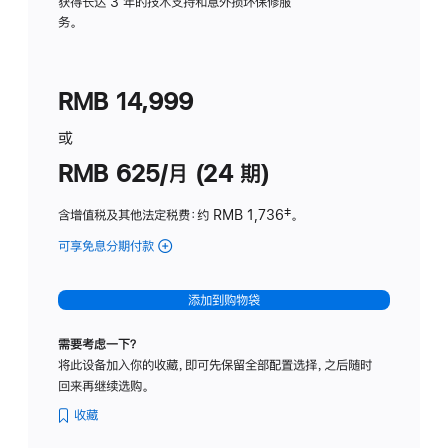
务
获得长达 3 年的技术支持和意外损坏保修服
务。
计
划
(适
RMB 14,999
用
于
或
Studio
RMB 625/月 (24 期)
Display
含增值税及其他法定税费
：约 RMB 1,736
脚
‡。
注
可享免息分期付款
(Studio
Display
-
添加到购物袋
标
准
需要考虑一下？
玻
将此设备加入你的收藏，即可先保留全部配置选择，之后随时
璃
回来再继续选购。
面
板
收藏
-