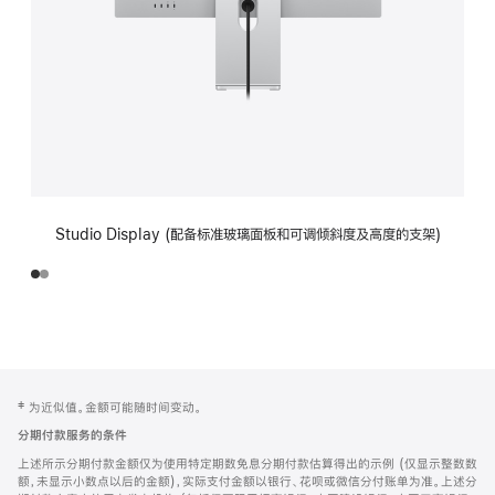
Studio Display (配备标准玻璃面板和可调倾斜度及高度的支架)
网
脚
‡ 为近似值。金额可能随时间变动。
注
页
分期付款服务的条件
页
上述所示分期付款金额仅为使用特定期数免息分期付款估算得出的示例 (仅显示整数数
脚
额，未显示小数点以后的金额)，实际支付金额以银行、花呗或微信分付账单为准。上述分