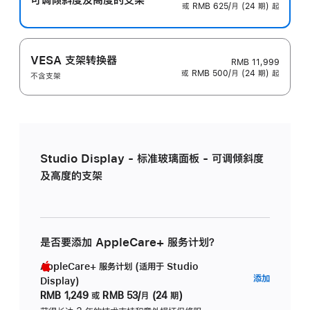
或 RMB 625/月 (24 期) 起
VESA 支架转换器
RMB 11,999
或 RMB 500/月 (24 期) 起
不含支架
Studio Display - 标准玻璃面板 - 可调倾斜度
及高度的支架
是否要添加 AppleCare+ 服务计划？
AppleCare+ 服务计划 (适用于 Studio
AppleC
添加
Display)
服
RMB 1,249
或
RMB 53/月 (24 期)