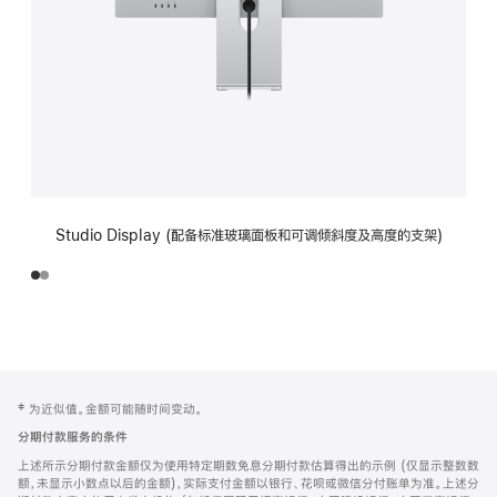
Studio Display (配备标准玻璃面板和可调倾斜度及高度的支架)
网
脚
‡ 为近似值。金额可能随时间变动。
注
页
分期付款服务的条件
页
上述所示分期付款金额仅为使用特定期数免息分期付款估算得出的示例 (仅显示整数数
脚
额，未显示小数点以后的金额)，实际支付金额以银行、花呗或微信分付账单为准。上述分