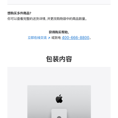
可
调
想购买多件商品？
倾
你可以查看完整的送货详情，并更改购物袋中的商品数量。
斜
度
及
获得购买帮助，
高
立即在线交流
(在
或致电
400-666-8800
。
度
新
的
窗
支
口
包装内容
架
中
的
打
分
开)
期
付
款
选
项)