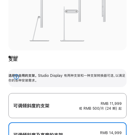
支架
选择你合用的支架。
Studio Display 有两种支架和一种支架转换器可选，以满足
展
你的各种安装需求。
开
RMB 11,999
可调倾斜度的支架
或 RMB 500/月 (24 期) 起
RMB 14,999
可调倾斜度及高‍度的支‍架