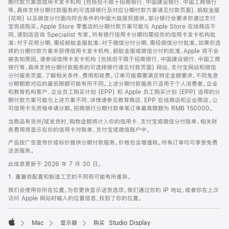
期付款方案由信用卡发卡机构 (包括但不限于招商银行、中国建设银行、中国工商银行
等，具体支持分期付款服务的可选择银行及对应分期付款方案请见付款页面)、蚂蚁金服
(花呗) 以及微信分付面向符合条件的中国大陆居民提供。部分银行会要求你通过支付
宝完成购买。Apple Store 零售店的分期付款方案可能与 Apple Store 在线商店不
同，请到店咨询 Specialist 专家。所有银行信用卡分期均需经你的信用卡发卡机构批
准；对于花呗分期，需经蚂蚁金服批准；对于微信分付分期，需经微信分付批准。如果你选
择的分期付款方案未获得信用卡发卡机构、蚂蚁金服或微信分付的批准，Apple 将不会
被告知原因。请参阅信用卡发卡机构 (包括但不限于招商银行、中国建设银行、中国工商
银行等，具体支持分期付款服务的可选择银行请见付款页面) 网站、支付宝网站和微信
分付服务页面，了解相关条件、费用和收费。订单可能需要满足特定金额要求，不同免息
分期期数对应的最低限额可能有所不同。上述分期付款服务只适用于个人消费者。企业
和教育机构客户、企业员工购买计划 (EPP) 和 Apple 员工购买计划 (EPP) 适用的分
期付款方案可能与上述方案不同，详情请参见教育商店、EPP 在线商店和企业商店。公
司信用卡无资格申请分期。招商银行分期付款单笔订单最高限额为 RMB 150000。
当商品有货并/或发货时，购物金额将计入你的信用卡、支付宝或微信分付账单。相关财
务费用将显示在你的信用卡对账单、支付宝或微信账户中。
产品按广告宣传价或标价提供分期付款服务。价格包含增值税。所有订单均可享受免费
送货服务。
此信息更新于 2026 年 7 月 30 日。
1. 重量依配置和制造工艺的不同而可能有所差异。
我们会使用你所在位置，为你更快显示送货选项。我们通过你的 IP 地址，或者你在上次
访问 Apple 网站时输入的位置信息，找到了你的位置。
Mac
显示器
购买 Studio Display