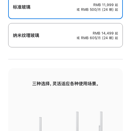
RMB 11,999
起
标准玻璃
或 RMB 500/月 (24 期) 起
RMB 14,499
起
纳米纹理玻璃
或 RMB 605/月 (24 期) 起
三种选择，灵活适应各种使用场景。
标