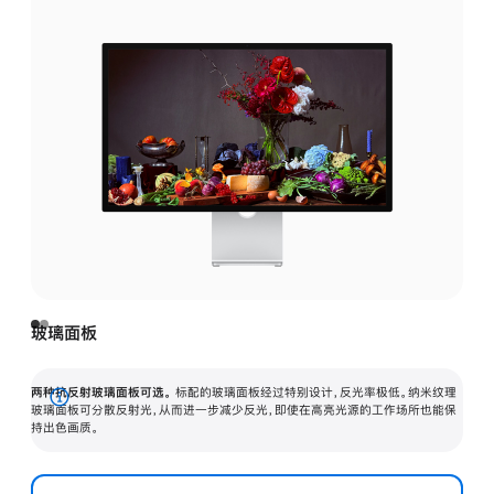
玻璃面板
两种抗反射玻璃面板可选。
标配的玻璃面板经过特别设计，反光率极低。纳米纹理
展
玻璃面板可分散反射光，从而进一步减少反光，即使在高亮光源的工作场所也能保
持出色画质。
开