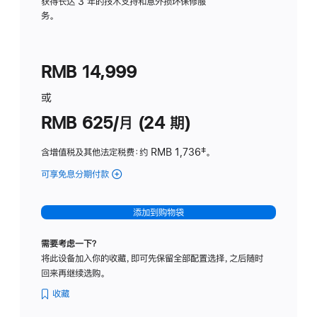
务
获得长达 3 年的技术支持和意外损坏保修服
务。
计
划
(适
RMB 14,999
用
于
或
Studio
RMB 625/月 (24 期)
Display
含增值税及其他法定税费
：约 RMB 1,736
脚
‡。
注
可享免息分期付款
(Studio
Display
-
添加到购物袋
标
准
需要考虑一下？
玻
将此设备加入你的收藏，即可先保留全部配置选择，之后随时
璃
回来再继续选购。
面
板
收藏
-