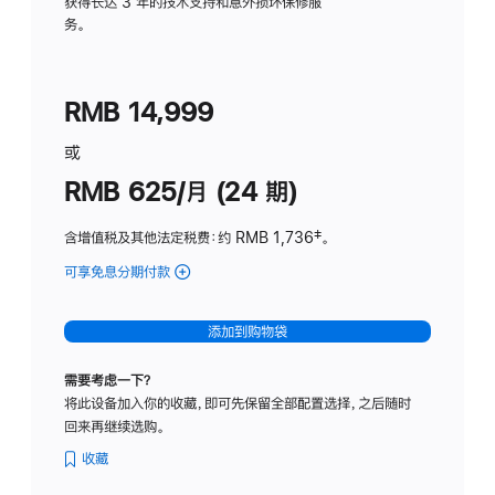
务
获得长达 3 年的技术支持和意外损坏保修服
务。
计
划
(适
RMB 14,999
用
于
或
Studio
RMB 625/月 (24 期)
Display
含增值税及其他法定税费
：约 RMB 1,736
脚
‡。
注
可享免息分期付款
(Studio
Display
-
添加到购物袋
标
准
需要考虑一下？
玻
将此设备加入你的收藏，即可先保留全部配置选择，之后随时
璃
回来再继续选购。
面
板
收藏
-