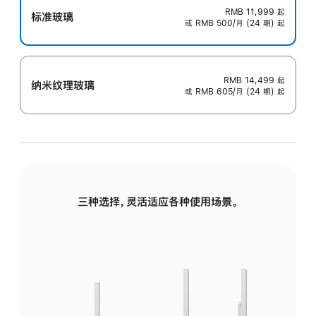
RMB 11,999
起
标准玻璃
或 RMB 500/月 (24 期) 起
RMB 14,499
起
纳米纹理玻璃
或 RMB 605/月 (24 期) 起
三种选择，灵活适应各种使用场景。
标