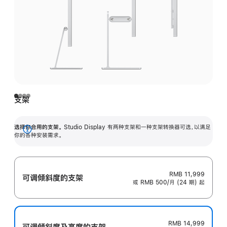
支架
选择你合用的支架。
Studio Display 有两种支架和一种支架转换器可选，以满足
展
你的各种安装需求。
开
RMB 11,999
可调倾斜度的支架
或 RMB 500/月 (24 期) 起
RMB 14,999
可调倾斜度及高‍度的支‍架