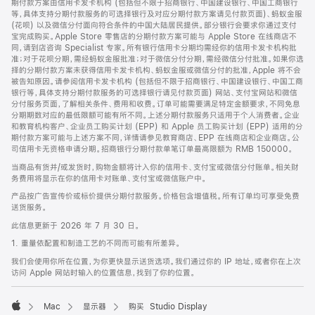
期付款方案由信用卡发卡机构 (包括但不限于招商银行、中国建设银行、中国工商银行
等，具体支持分期付款服务的可选择银行及对应分期付款方案请见付款页面)、蚂蚁金服
(花呗) 以及微信分付面向符合条件的中国大陆居民提供。部分银行会要求你通过支付
宝完成购买。Apple Store 零售店的分期付款方案可能与 Apple Store 在线商店不
同，请到店咨询 Specialist 专家。所有银行信用卡分期均需经你的信用卡发卡机构批
准；对于花呗分期，需经蚂蚁金服批准；对于微信分付分期，需经微信分付批准。如果你选
择的分期付款方案未获得信用卡发卡机构、蚂蚁金服或微信分付的批准，Apple 将不会
被告知原因。请参阅信用卡发卡机构 (包括但不限于招商银行、中国建设银行、中国工商
银行等，具体支持分期付款服务的可选择银行请见付款页面) 网站、支付宝网站和微信
分付服务页面，了解相关条件、费用和收费。订单可能需要满足特定金额要求，不同免息
分期期数对应的最低限额可能有所不同。上述分期付款服务只适用于个人消费者。企业
和教育机构客户、企业员工购买计划 (EPP) 和 Apple 员工购买计划 (EPP) 适用的分
期付款方案可能与上述方案不同，详情请参见教育商店、EPP 在线商店和企业商店。公
司信用卡无资格申请分期。招商银行分期付款单笔订单最高限额为 RMB 150000。
当商品有货并/或发货时，购物金额将计入你的信用卡、支付宝或微信分付账单。相关财
务费用将显示在你的信用卡对账单、支付宝或微信账户中。
产品按广告宣传价或标价提供分期付款服务。价格包含增值税。所有订单均可享受免费
送货服务。
此信息更新于 2026 年 7 月 30 日。
1. 重量依配置和制造工艺的不同而可能有所差异。
我们会使用你所在位置，为你更快显示送货选项。我们通过你的 IP 地址，或者你在上次
访问 Apple 网站时输入的位置信息，找到了你的位置。
Mac
显示器
购买 Studio Display