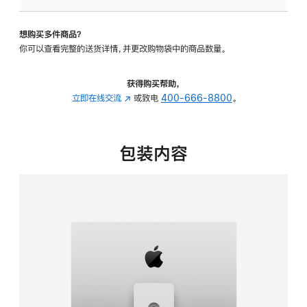
可
调
想购买多件商品？
倾
你可以查看完整的送货详情，并更改购物袋中的商品数量。
斜
度
及
获得购买帮助，
高
立即在线交流
(在
或致电
400-666-8800
。
度
新
的
窗
支
口
包装内容
架
中
的
打
分
开)
期
付
款
选
项)