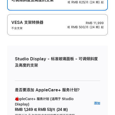
或 RMB 625/月 (24 期) 起
VESA 支架转换器
RMB 11,999
或 RMB 500/月 (24 期) 起
不含支架
Studio Display - 标准玻璃面板 - 可调倾斜度
及高度的支架
是否要添加 AppleCare+ 服务计划？
AppleCare+ 服务计划 (适用于 Studio
AppleC
添加
Display)
服
RMB 1,249
或
RMB 53/月 (24 期)