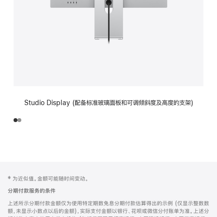
Studio Display (配备标准玻璃面板和可调倾斜度及高度的支架)
网
脚
‡ 为近似值。金额可能随时间变动。
注
页
分期付款服务的条件
页
上述所示分期付款金额仅为使用特定期数免息分期付款估算得出的示例 (仅显示整数数
脚
额，未显示小数点以后的金额)，实际支付金额以银行、花呗或微信分付账单为准。上述分