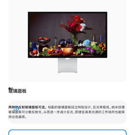
玻璃面板
两种抗反射玻璃面板可选。
标配的玻璃面板经过特别设计，反光率极低。纳米纹理
展
玻璃面板可分散反射光，从而进一步减少反光，即使在高亮光源的工作场所也能保
持出色画质。
开