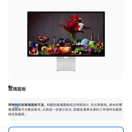
玻璃面板
两种抗反射玻璃面板可选。
标配的玻璃面板经过特别设计，反光率极低。纳米纹理
展
玻璃面板可分散反射光，从而进一步减少反光，即使在高亮光源的工作场所也能保
持出色画质。
开