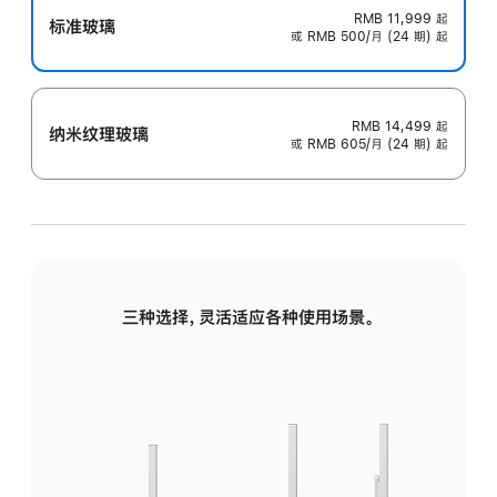
RMB 11,999
起
标准玻璃
或 RMB 500/月 (24 期) 起
RMB 14,499
起
纳米纹理玻璃
或 RMB 605/月 (24 期) 起
三种选择，灵活适应各种使用场景。
标