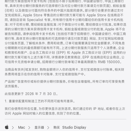
期付款方案由信用卡发卡机构 (包括但不限于招商银行、中国建设银行、中国工商银行
等，具体支持分期付款服务的可选择银行及对应分期付款方案请见付款页面)、蚂蚁金服
(花呗) 以及微信分付面向符合条件的中国大陆居民提供。部分银行会要求你通过支付
宝完成购买。Apple Store 零售店的分期付款方案可能与 Apple Store 在线商店不
同，请到店咨询 Specialist 专家。所有银行信用卡分期均需经你的信用卡发卡机构批
准；对于花呗分期，需经蚂蚁金服批准；对于微信分付分期，需经微信分付批准。如果你选
择的分期付款方案未获得信用卡发卡机构、蚂蚁金服或微信分付的批准，Apple 将不会
被告知原因。请参阅信用卡发卡机构 (包括但不限于招商银行、中国建设银行、中国工商
银行等，具体支持分期付款服务的可选择银行请见付款页面) 网站、支付宝网站和微信
分付服务页面，了解相关条件、费用和收费。订单可能需要满足特定金额要求，不同免息
分期期数对应的最低限额可能有所不同。上述分期付款服务只适用于个人消费者。企业
和教育机构客户、企业员工购买计划 (EPP) 和 Apple 员工购买计划 (EPP) 适用的分
期付款方案可能与上述方案不同，详情请参见教育商店、EPP 在线商店和企业商店。公
司信用卡无资格申请分期。招商银行分期付款单笔订单最高限额为 RMB 150000。
当商品有货并/或发货时，购物金额将计入你的信用卡、支付宝或微信分付账单。相关财
务费用将显示在你的信用卡对账单、支付宝或微信账户中。
产品按广告宣传价或标价提供分期付款服务。价格包含增值税。所有订单均可享受免费
送货服务。
此信息更新于 2026 年 7 月 30 日。
1. 重量依配置和制造工艺的不同而可能有所差异。
我们会使用你所在位置，为你更快显示送货选项。我们通过你的 IP 地址，或者你在上次
访问 Apple 网站时输入的位置信息，找到了你的位置。
Mac
显示器
购买 Studio Display