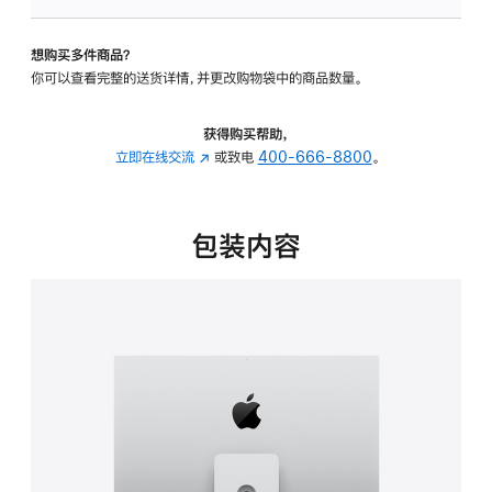
可
调
想购买多件商品？
倾
你可以查看完整的送货详情，并更改购物袋中的商品数量。
斜
度
及
获得购买帮助，
高
立即在线交流
(在
或致电
400-666-8800
。
度
新
的
窗
支
口
包装内容
架
中
的
打
分
开)
期
付
款
选
项)