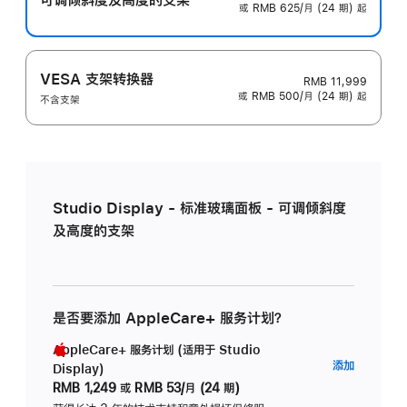
或 RMB 625/月 (24 期) 起
VESA 支架转换器
RMB 11,999
或 RMB 500/月 (24 期) 起
不含支架
Studio Display - 标准玻璃面板 - 可调倾斜度
及高度的支架
是否要添加 AppleCare+ 服务计划？
AppleCare+ 服务计划 (适用于 Studio
AppleC
添加
Display)
服
RMB 1,249
或
RMB 53/月 (24 期)