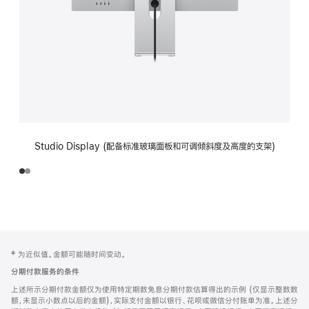
Studio Display (配备标准玻璃面板和可调倾斜度及高度的支架)
网
脚
‡ 为近似值。金额可能随时间变动。
注
页
分期付款服务的条件
页
上述所示分期付款金额仅为使用特定期数免息分期付款估算得出的示例 (仅显示整数数
脚
额，未显示小数点以后的金额)，实际支付金额以银行、花呗或微信分付账单为准。上述分