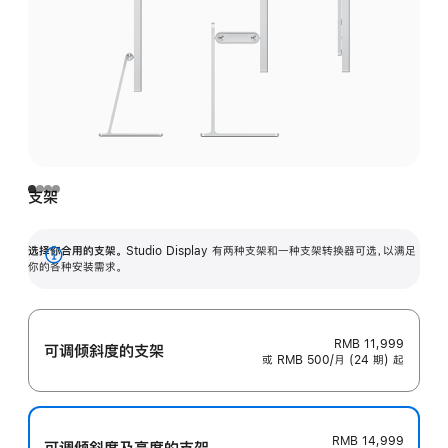
支架
选择你合用的支架。
Studio Display 有两种支架和一种支架转换器可选，以满足
展
你的各种安装需求。
开
RMB 11,999
可调倾斜度的支架
或 RMB 500/月 (24 期) 起
RMB 14,999
可调倾斜度及高‍度的支‍架