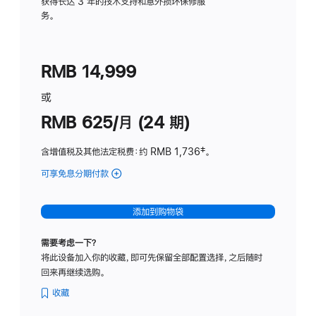
务
获得长达 3 年的技术支持和意外损坏保修服
务。
计
划
(适
RMB 14,999
用
于
或
Studio
RMB 625/月 (24 期)
Display
含增值税及其他法定税费
：约 RMB 1,736
脚
‡。
注
可享免息分期付款
(Studio
Display
-
添加到购物袋
标
准
需要考虑一下？
玻
将此设备加入你的收藏，即可先保留全部配置选择，之后随时
璃
回来再继续选购。
面
板
收藏
-