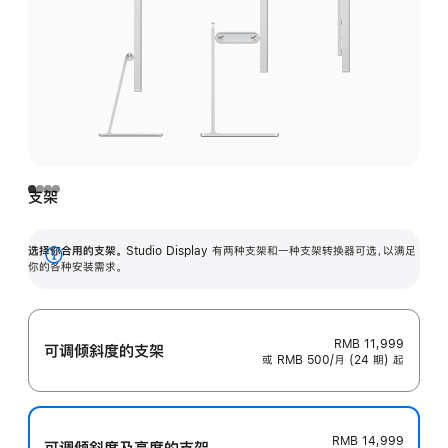
支架
选择你合用的支架。
Studio Display 有两种支架和一种支架转换器可选，以满足
展
你的各种安装需求。
开
RMB 11,999
可调倾斜度的支架
或 RMB 500/月 (24 期) 起
RMB 14,999
可调倾斜度及高‍度的支‍架