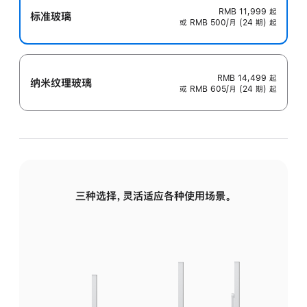
RMB 11,999
起
标准玻璃
或 RMB 500/月 (24 期) 起
RMB 14,499
起
纳米纹理玻璃
或 RMB 605/月 (24 期) 起
三种选择，灵活适应各种使用场景。
标