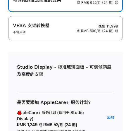
或 RMB 625/月 (24 期) 起
VESA 支架转换器
RMB 11,999
或 RMB 500/月 (24 期) 起
不含支架
Studio Display - 标准玻璃面板 - 可调倾斜度
及高度的支架
是否要添加 AppleCare+ 服务计划？
AppleCare+ 服务计划 (适用于 Studio
AppleC
添加
Display)
服
RMB 1,249
或
RMB 53/月 (24 期)