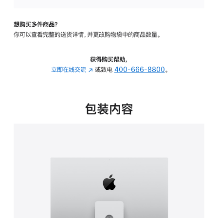
可
调
想购买多件商品？
倾
你可以查看完整的送货详情，并更改购物袋中的商品数量。
斜
度
及
获得购买帮助，
高
立即在线交流
(在
或致电
400-666-8800
。
度
新
的
窗
支
口
包装内容
架
中
的
打
分
开)
期
付
款
选
项)