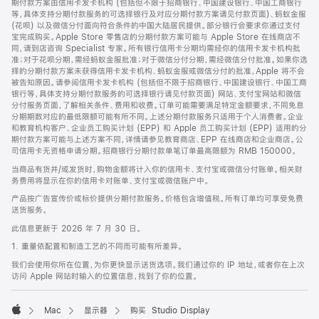
期付款方案由信用卡发卡机构 (包括但不限于招商银行、中国建设银行、中国工商银行
等，具体支持分期付款服务的可选择银行及对应分期付款方案请见付款页面)、蚂蚁金服
(花呗) 以及微信分付面向符合条件的中国大陆居民提供。部分银行会要求你通过支付
宝完成购买。Apple Store 零售店的分期付款方案可能与 Apple Store 在线商店不
同，请到店咨询 Specialist 专家。所有银行信用卡分期均需经你的信用卡发卡机构批
准；对于花呗分期，需经蚂蚁金服批准；对于微信分付分期，需经微信分付批准。如果你选
择的分期付款方案未获得信用卡发卡机构、蚂蚁金服或微信分付的批准，Apple 将不会
被告知原因。请参阅信用卡发卡机构 (包括但不限于招商银行、中国建设银行、中国工商
银行等，具体支持分期付款服务的可选择银行请见付款页面) 网站、支付宝网站和微信
分付服务页面，了解相关条件、费用和收费。订单可能需要满足特定金额要求，不同免息
分期期数对应的最低限额可能有所不同。上述分期付款服务只适用于个人消费者。企业
和教育机构客户、企业员工购买计划 (EPP) 和 Apple 员工购买计划 (EPP) 适用的分
期付款方案可能与上述方案不同，详情请参见教育商店、EPP 在线商店和企业商店。公
司信用卡无资格申请分期。招商银行分期付款单笔订单最高限额为 RMB 150000。
当商品有货并/或发货时，购物金额将计入你的信用卡、支付宝或微信分付账单。相关财
务费用将显示在你的信用卡对账单、支付宝或微信账户中。
产品按广告宣传价或标价提供分期付款服务。价格包含增值税。所有订单均可享受免费
送货服务。
此信息更新于 2026 年 7 月 30 日。
1. 重量依配置和制造工艺的不同而可能有所差异。
我们会使用你所在位置，为你更快显示送货选项。我们通过你的 IP 地址，或者你在上次
访问 Apple 网站时输入的位置信息，找到了你的位置。
Mac
显示器
购买 Studio Display