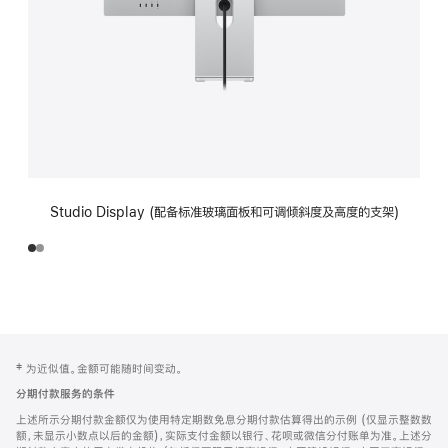
Studio Display (配备标准玻璃面板和可调倾斜度及高度的支架)
网
脚
‡ 为近似值。金额可能随时间变动。
注
页
分期付款服务的条件
页
上述所示分期付款金额仅为使用特定期数免息分期付款估算得出的示例 (仅显示整数数
脚
额，未显示小数点以后的金额)，实际支付金额以银行、花呗或微信分付账单为准。上述分