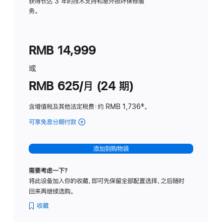
务
获得长达 3 年的技术支持和意外损坏保修服
务。
计
划
(适
RMB 14,999
用
于
或
Studio
RMB 625/月 (24 期)
Display
含增值税及其他法定税费
：约 RMB 1,736
脚
‡。
注
可享免息分期付款
(Studio
Display
-
添加到购物袋
标
准
需要考虑一下？
玻
将此设备加入你的收藏，即可先保留全部配置选择，之后随时
璃
回来再继续选购。
面
板
收藏
-