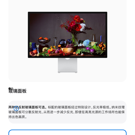
玻璃面板
两种抗反射玻璃面板可选。
标配的玻璃面板经过特别设计，反光率极低。纳米纹理
展
玻璃面板可分散反射光，从而进一步减少反光，即使在高亮光源的工作场所也能保
持出色画质。
开