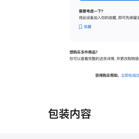
标
准
需要考虑一下？
玻
将此设备加入你的收藏，即可先保留
璃
面
收藏
板
-
可
想购买多件商品？
调
你可以查看完整的送货详情，并更改购物袋
倾
斜
度
获得购买帮助，
立即在线
及
高
度
的
支
包装内容
架
的
分
期
付