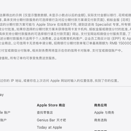
算得出的示例 (仅显示整数数额，未显示小数点以后的金额)，实际支付金额以银行、花呗或
等，具体支持分期付款服务的可选择银行及对应分期付款方案请见付款页面)、蚂蚁金服 (花呗
售店的分期付款方案可能与 Apple Store 在线商店不同，请到店咨询 Specialist 专
分付批准。如果你选择的分期付款方案未获得信用卡发卡机构、蚂蚁金服或微信分付的批准，Ap
具体支持分期付款服务的可选择银行请见付款页面) 网站、支付宝网站和微信分付服务页面，
期付款服务只适用于个人消费者。企业和教育机构客户、企业员工购买计划 (EPP) 和 Appl
企业商店。公司信用卡无资格申请分期。招商银行分期付款单笔订单最高限额为 RMB 150000
支付宝或微信分付账单。相关财务费用将显示在你的信用卡对账单、支付宝或微信账户中。
增值税。所有订单均可享受免费送货服务。
的 IP 地址，或者你在上次访问 Apple 网站时输入的位置信息，找到了你的位置。
ay
Apple Store 商店
商务应用
le 账户
查找零售店
Apple 与商务
e 账户
Genius Bar 天才吧
商务选购
Today at Apple