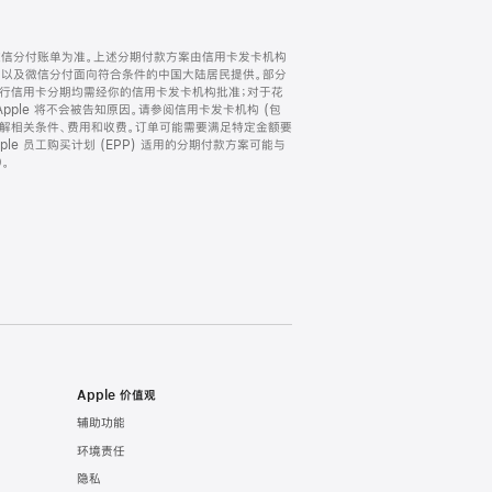
微信分付账单为准。上述分期付款方案由信用卡发卡机构
) 以及微信分付面向符合条件的中国大陆居民提供。部分
家。所有银行信用卡分期均需经你的信用卡发卡机构批准；对于花
ple 将不会被告知原因。请参阅信用卡发卡机构 (包
了解相关条件、费用和收费。订单可能需要满足特定金额要
e 员工购买计划 (EPP) 适用的分期付款方案可能与
。
Apple 价值观
辅助功能
环境责任
隐私