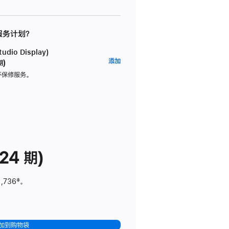
 服务计划？
dio Display)
AppleCare+
添加
期)
服
坏保修服务。
务
计
划
(适
用
于
24 期)
Studio
Display)
1,736
脚
‡。
注
加到购物袋