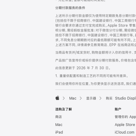
‡ 为近似值。金额可能随时间变动。
注
页
分期付款服务的条件
页
上述所示分期付款金额仅为使用特定期数免息分期付款估
脚
(包括但不限于招商银行、中国建设银行、中国工商银行
银行会要求你通过支付宝完成购买。Apple Store 零
呗分期，需经蚂蚁金服批准；对于微信分付分期，需经微信
括但不限于招商银行、中国建设银行、中国工商银行等，
求，不同免息分期期数对应的最低限额可能有所不同。上述分
上述方案不同，详情请参见教育商店、EPP 在线商店和
当商品有货并/或发货时，购物金额将计入你的信用卡、
产品按广告宣传价或标价提供分期付款服务。价格包含
此信息更新于 2026 年 7 月 30 日。
1. 重量依配置和制造工艺的不同而可能有所差异。
我们会使用你所在位置，为你更快显示送货选项。我们通过你
Mac
显示器
购买 Studio Displ
Apple
选购及了解
账户
商店
管理你的 App
Mac
Apple Stor
iPad
iCloud.com