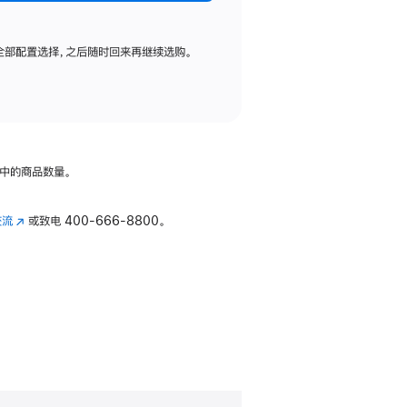
全部配置选择，之后随时回来再继续选购。
中的商品数量。
交流
(在
或致电
400-666-8800。
新
窗
口
中
打
开)