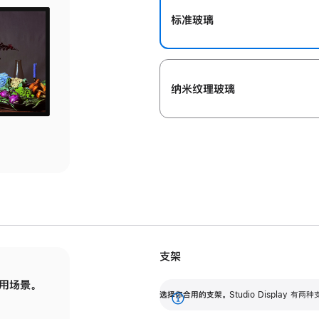
标准玻璃
纳米纹理玻璃
支架
用场景。
标配可调倾斜度的支架，提供 30 度的倾斜度
选
选择你合用的支架。
Studio Display
调节范围。
展