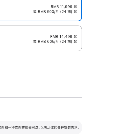
RMB 11,999
起
或 RMB 500/月 (24 期) 起
RMB 14,499
起
或 RMB 605/月 (24 期) 起
配可调倾斜度及高度的支架，额外增加 105
VESA 支架转换器
 有两种支架和一种支架转换器可选，以满足你的各种安装需求。
毫米的高度调节范围。
容的支架 (未随附)