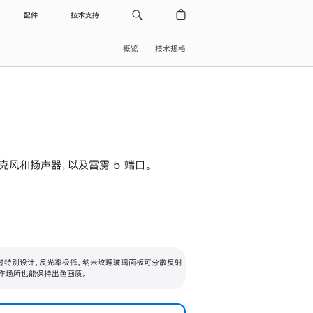
配件
技术支持
概览
技术规格
级麦克风和扬声器，以及雷雳 5 端口。
过特别设计，反光率极低。纳米纹理玻璃面板可分散反射
作场所也能保持出色画质。