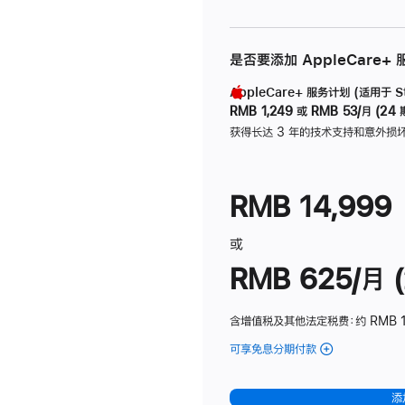
是否要添加 AppleCare+
AppleCare+ 服务计划 (适用于 Stu
RMB 1,249
或
RMB 53/月 (24 
获得长达 3 年的技术支持和意外损
RMB 14,999
或
RMB 625/月 (
含增值税及其他法定税费
：约 RMB 
可享免息分期付款
(Studio
Display
-
添