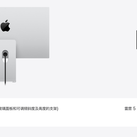
款
选
项)
配备标准玻璃面板和可调倾斜度及高度的支架)
雷雳 5 