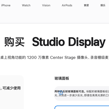
iPhone
Watch
Vision
AirPods
家居
娱乐
购买 Studio Display
桌上视角功能的 1200 万像素 Center Stage 摄像头、录音棚
玻璃面板
，可减少使用
纳米纹理玻璃面板可进一步减少反光，即使在
两种抗反射玻璃面板可选。
标配的玻璃面板经
。
有高亮光源的场所使用，也能保持出色画质。
展
光，从而进一步减少反光，即使在高亮光源的工
开