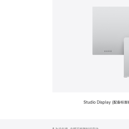
Studio Display (
网
脚