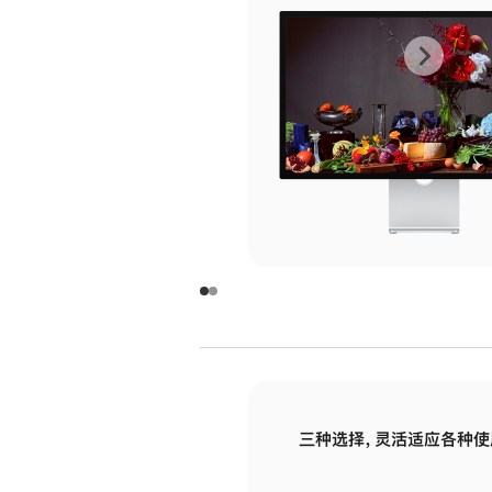
上
下
一
一
张
张
图
图
库
库
图
图
片
片
-
-
玻
玻
璃
璃
三种选择，灵活适应各种使
面
面
板
板