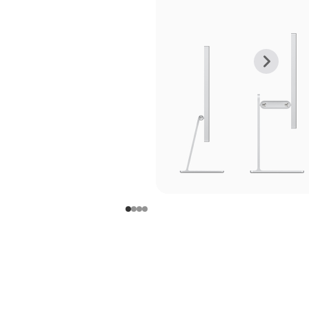
上
下
一
一
张
张
图
图
库
库
图
图
片
片
-
-
支
支
架
架