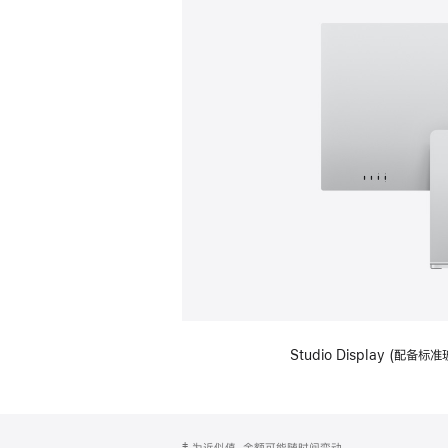
Studio Display (
网
脚