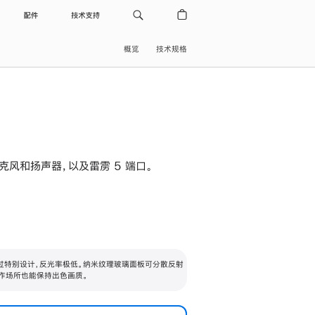
配件
技术支持
概览
技术规格
级麦克风和扬声器，以及雷雳 5 端口。
过特别设计，反光率极低。纳米纹理玻璃面板可分散反射
作场所也能保持出色画质。