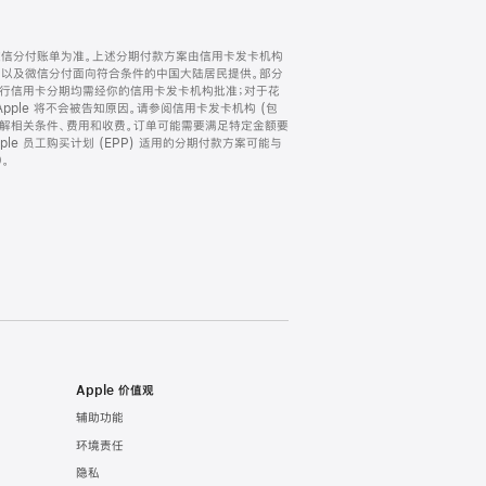
微信分付账单为准。上述分期付款方案由信用卡发卡机构
) 以及微信分付面向符合条件的中国大陆居民提供。部分
家。所有银行信用卡分期均需经你的信用卡发卡机构批准；对于花
ple 将不会被告知原因。请参阅信用卡发卡机构 (包
了解相关条件、费用和收费。订单可能需要满足特定金额要
e 员工购买计划 (EPP) 适用的分期付款方案可能与
。
Apple 价值观
辅助功能
环境责任
隐私