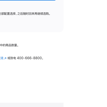
全部配置选择，之后随时回来再继续选购。
中的商品数量。
交流
(在
或致电
400-666-8800。
新
窗
口
中
打
开)