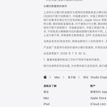
‡ 为近似值。金额可能随时间变动。
注
页
分期付款服务的条件
页
上述所示分期付款金额仅为使用特定期数免息分期付款估
脚
(包括但不限于招商银行、中国建设银行、中国工商银行
银行会要求你通过支付宝完成购买。Apple Store 零
呗分期，需经蚂蚁金服批准；对于微信分付分期，需经微信
括但不限于招商银行、中国建设银行、中国工商银行等，
求，不同免息分期期数对应的最低限额可能有所不同。上述分
上述方案不同，详情请参见教育商店、EPP 在线商店和
当商品有货并/或发货时，购物金额将计入你的信用卡、
产品按广告宣传价或标价提供分期付款服务。价格包含
此信息更新于 2026 年 7 月 30 日。
1. 重量依配置和制造工艺的不同而可能有所差异。
我们会使用你所在位置，为你更快显示送货选项。我们通过你
Mac
显示器
购买 Studio Displ
Apple
选购及了解
账户
商店
管理你的 App
Mac
Apple Stor
iPad
iCloud.com