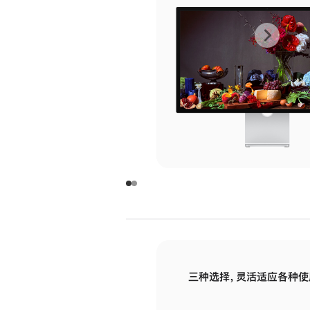
上
下
一
一
张
张
图
图
库
库
图
图
片
片
-
-
玻
玻
璃
璃
三种选择，灵活适应各种使
面
面
板
板