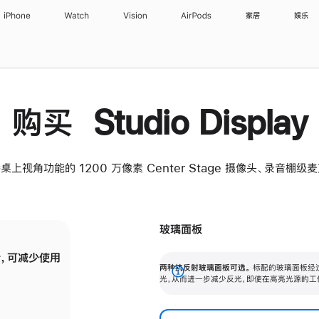
iPhone
Watch
Vision
AirPods
家居
娱乐
购买 Studio Display
桌上视角功能的 1200 万像素 Center Stage 摄像头、录音棚
玻璃面板
，可减少使用
纳米纹理玻璃面板可进一步减少反光，即使在
两种抗反射玻璃面板可选。
标配的玻璃面板经
。
有高亮光源的场所使用，也能保持出色画质。
展
光，从而进一步减少反光，即使在高亮光源的工
开