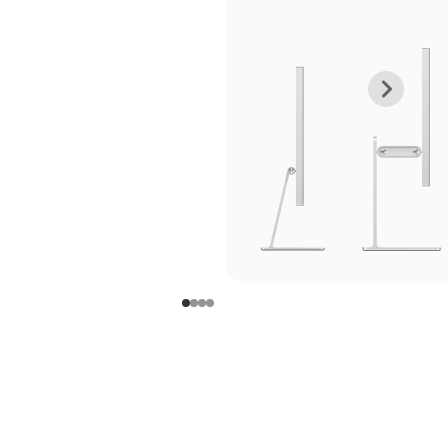
上
下
一
一
张
张
图
图
库
库
图
图
片
片
-
-
支
支
架
架