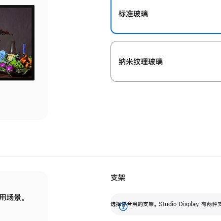
标准玻璃
纳米纹理玻璃
支架
用场景。
标配可调倾斜度的支架，提供 30 度的倾斜度
选
选择你合用的支架。
Studio Display
调节范围。
展