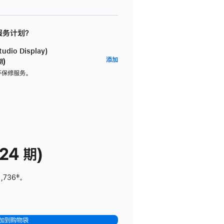
 服务计划？
dio Display)
AppleCare+
添加
期)
服
坏保修服务。
务
计
划
(适
用
于
24 期)
Studio
Display)
1,736
脚
‡。
注
加到购物袋