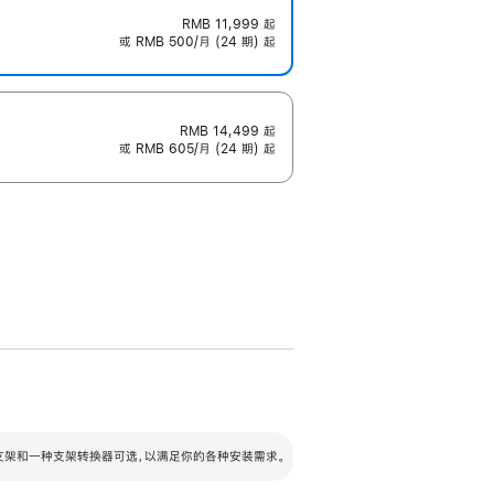
RMB 11,999
起
或 RMB 500/月 (24 期) 起
RMB 14,499
起
或 RMB 605/月 (24 期) 起
配可调倾斜度及高度的支架，额外增加 105
VESA 支架转换器
 有两种支架和一种支架转换器可选，以满足你的各种安装需求。
毫米的高度调节范围。
容的支架 (未随附)