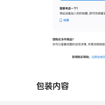
标
准
需要考虑一下？
玻
将此设备加入你的收藏，即可先保留
璃
面
收藏
板
-
可
想购买多件商品？
调
你可以查看完整的送货详情，并更改购物袋
倾
斜
度
获得购买帮助，
立即在线
及
高
度
的
支
包装内容
架
的
分
期
付