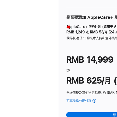
是否要添加 AppleCare+
AppleCare+ 服务计划 (适用于 Stu
RMB 1,249
或
RMB 53/月 (24 
获得长达 3 年的技术支持和意外损
RMB 14,999
或
RMB 625/月 (
含增值税及其他法定税费
：约 RMB 
可享免息分期付款
(Studio
Display
-
添