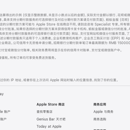
算得出的示例 (仅显示整数数额，未显示小数点以后的金额)，实际支付金额以银行、花呗或
等，具体支持分期付款服务的可选择银行及对应分期付款方案请见付款页面)、蚂蚁金服 (花呗
售店的分期付款方案可能与 Apple Store 在线商店不同，请到店咨询 Specialist 专
分付批准。如果你选择的分期付款方案未获得信用卡发卡机构、蚂蚁金服或微信分付的批准，Ap
具体支持分期付款服务的可选择银行请见付款页面) 网站、支付宝网站和微信分付服务页面，
期付款服务只适用于个人消费者。企业和教育机构客户、企业员工购买计划 (EPP) 和 Appl
企业商店。公司信用卡无资格申请分期。招商银行分期付款单笔订单最高限额为 RMB 150000
支付宝或微信分付账单。相关财务费用将显示在你的信用卡对账单、支付宝或微信账户中。
增值税。所有订单均可享受免费送货服务。
的 IP 地址，或者你在上次访问 Apple 网站时输入的位置信息，找到了你的位置。
ay
Apple Store 商店
商务应用
le 账户
查找零售店
Apple 与商务
e 账户
Genius Bar 天才吧
商务选购
Today at Apple