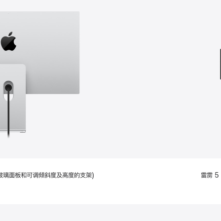
款
选
项)
配备标准玻璃面板和可调倾斜度及高度的支架)
雷雳 5 