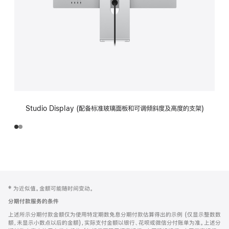
Studio Display (配备标准玻璃面板和可调倾斜度及高度的支架)
网
脚
‡ 为近似值。金额可能随时间变动。
注
页
分期付款服务的条件
页
上述所示分期付款金额仅为使用特定期数免息分期付款估算得出的示例 (仅显示整数数
脚
额，未显示小数点以后的金额)，实际支付金额以银行、花呗或微信分付账单为准。上述分