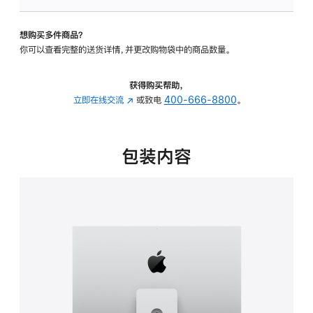
可
调
想购买多件商品？
倾
你可以查看完整的送货详情，并更改购物袋中的商品数量。
斜
度
及
获得购买帮助，
高
立即在线交流
(在
或致电
400-666-8800
。
度
新
的
窗
支
口
包装内容
架
中
的
打
分
开)
期
付
款
选
项)