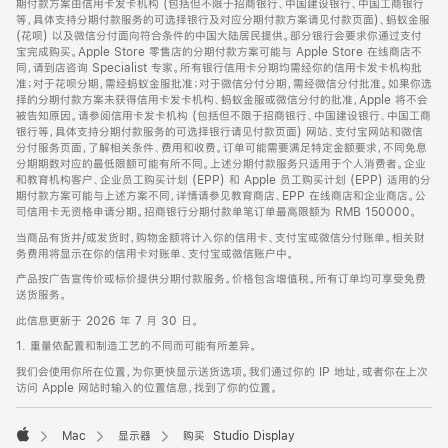
期付款方案由信用卡发卡机构 (包括但不限于招商银行、中国建设银行、中国工商银行
等，具体支持分期付款服务的可选择银行及对应分期付款方案请见付款页面)、蚂蚁金服
(花呗) 以及微信分付面向符合条件的中国大陆居民提供。部分银行会要求你通过支付
宝完成购买。Apple Store 零售店的分期付款方案可能与 Apple Store 在线商店不
同，请到店咨询 Specialist 专家。所有银行信用卡分期均需经你的信用卡发卡机构批
准；对于花呗分期，需经蚂蚁金服批准；对于微信分付分期，需经微信分付批准。如果你选
择的分期付款方案未获得信用卡发卡机构、蚂蚁金服或微信分付的批准，Apple 将不会
被告知原因。请参阅信用卡发卡机构 (包括但不限于招商银行、中国建设银行、中国工商
银行等，具体支持分期付款服务的可选择银行请见付款页面) 网站、支付宝网站和微信
分付服务页面，了解相关条件、费用和收费。订单可能需要满足特定金额要求，不同免息
分期期数对应的最低限额可能有所不同。上述分期付款服务只适用于个人消费者。企业
和教育机构客户、企业员工购买计划 (EPP) 和 Apple 员工购买计划 (EPP) 适用的分
期付款方案可能与上述方案不同，详情请参见教育商店、EPP 在线商店和企业商店。公
司信用卡无资格申请分期。招商银行分期付款单笔订单最高限额为 RMB 150000。
当商品有货并/或发货时，购物金额将计入你的信用卡、支付宝或微信分付账单。相关财
务费用将显示在你的信用卡对账单、支付宝或微信账户中。
产品按广告宣传价或标价提供分期付款服务。价格包含增值税。所有订单均可享受免费
送货服务。
此信息更新于 2026 年 7 月 30 日。
1. 重量依配置和制造工艺的不同而可能有所差异。
我们会使用你所在位置，为你更快显示送货选项。我们通过你的 IP 地址，或者你在上次
访问 Apple 网站时输入的位置信息，找到了你的位置。
Mac
显示器
购买 Studio Display