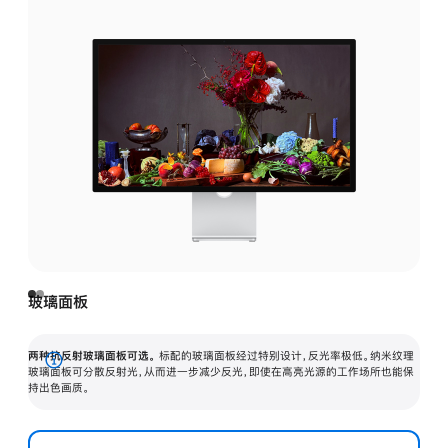
玻璃面板
两种抗反射玻璃面板可选。
标配的玻璃面板经过特别设计，反光率极低。纳米纹理
展
玻璃面板可分散反射光，从而进一步减少反光，即使在高亮光源的工作场所也能保
持出色画质。
开