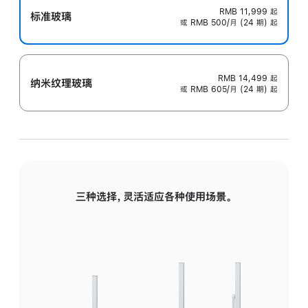
RMB 11,999
起
标准玻璃
或 RMB 500/月 (24 期) 起
RMB 14,499
起
纳米纹理玻璃
或 RMB 605/月 (24 期) 起
三种选择，灵活适应各种使用场景。
标