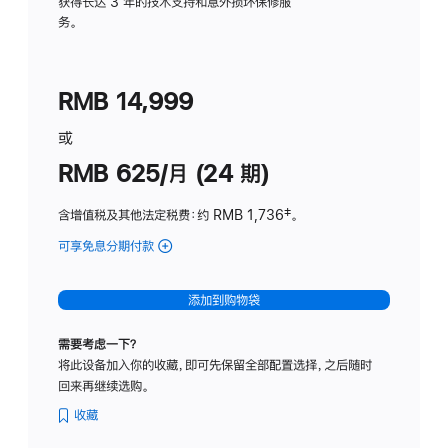
务
获得长达 3 年的技术支持和意外损坏保修服
务。
计
划
(适
RMB 14,999
用
于
或
Studio
RMB 625/月 (24 期)
Display
含增值税及其他法定税费
：约 RMB 1,736
脚
‡。
注
可享免息分期付款
(Studio
Display
-
添加到购物袋
标
准
需要考虑一下？
玻
将此设备加入你的收藏，即可先保留全部配置选择，之后随时
璃
回来再继续选购。
面
板
收藏
-