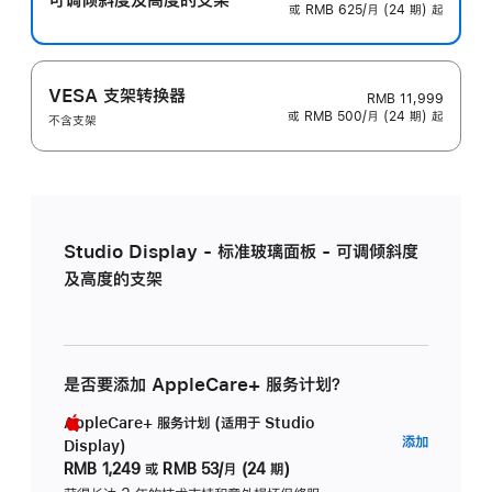
或 RMB 625/月 (24 期) 起
VESA 支架转换器
RMB 11,999
或 RMB 500/月 (24 期) 起
不含支架
Studio Display - 标准玻璃面板 - 可调倾斜度
及高度的支架
是否要添加 AppleCare+ 服务计划？
AppleCare+ 服务计划 (适用于 Studio
AppleC
添加
Display)
服
RMB 1,249
或
RMB 53/月 (24 期)