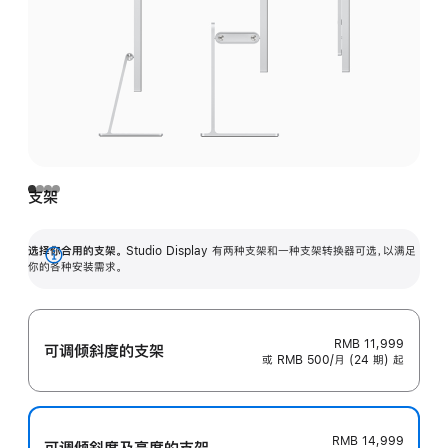
支架
选择你合用的支架。
Studio Display 有两种支架和一种支架转换器可选，以满足
展
你的各种安装需求。
开
RMB 11,999
可调倾斜度的支架
或 RMB 500/月 (24 期) 起
RMB 14,999
可调倾斜度及高‍度的支‍架