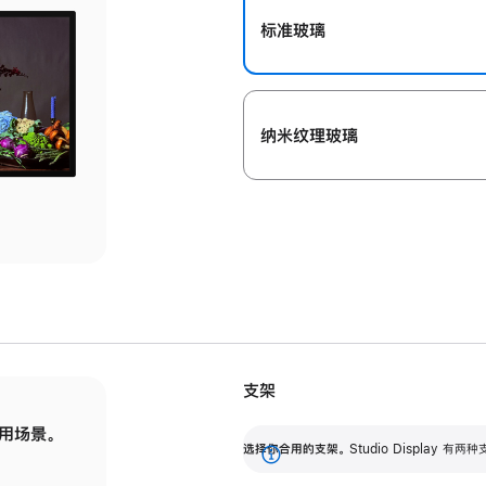
标准玻璃
纳米纹理玻璃
支架
用场景。
标配可调倾斜度的支架，提供 30 度的倾斜度
选
选择你合用的支架。
Studio Display
调节范围。
展