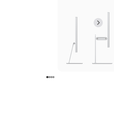
上
下
一
一
张
张
图
图
库
库
图
图
片
片
-
-
支
支
架
架