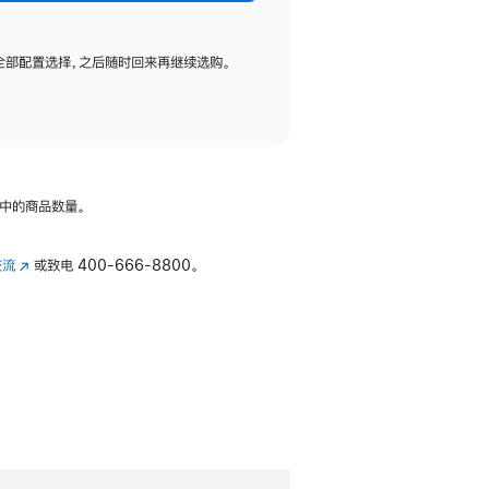
全部配置选择，之后随时回来再继续选购。
中的商品数量。
交流
(在
或致电
400-666-8800。
新
窗
口
中
打
开)