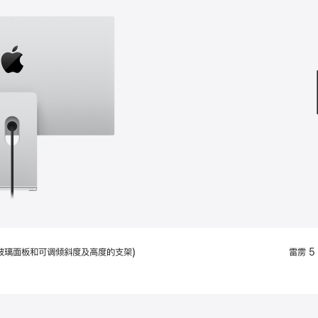
款
选
项)
配备标准玻璃面板和可调倾斜度及高度的支架)
雷雳 5 