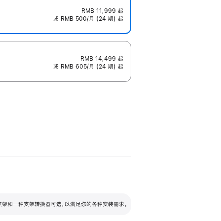
RMB 11,999
起
或 RMB 500/月 (24 期) 起
RMB 14,499
起
或 RMB 605/月 (24 期) 起
配可调倾斜度及高度的支架，额外增加 105
VESA 支架转换器
 有两种支架和一种支架转换器可选，以满足你的各种安装需求。
毫米的高度调节范围。
容的支架 (未随附)