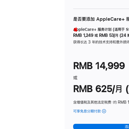
是否要添加 AppleCare+
AppleCare+ 服务计划 (适用于 Stu
RMB 1,249
或
RMB 53/月 (24 
获得长达 3 年的技术支持和意外损
RMB 14,999
或
RMB 625/月 (
含增值税及其他法定税费
：约 RMB 
可享免息分期付款
(Studio
Display
-
添