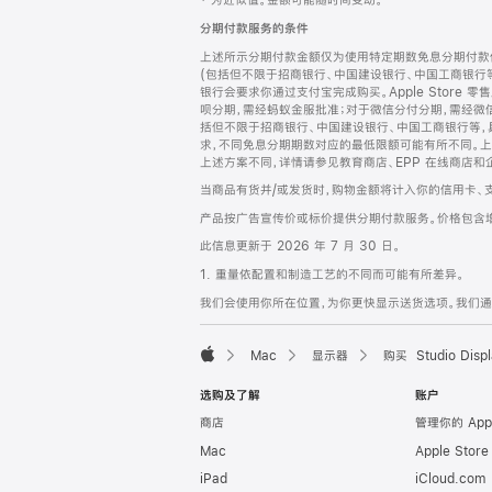
‡ 为近似值。金额可能随时间变动。
注
页
分期付款服务的条件
页
上述所示分期付款金额仅为使用特定期数免息分期付款估
脚
(包括但不限于招商银行、中国建设银行、中国工商银行
银行会要求你通过支付宝完成购买。Apple Store 零
呗分期，需经蚂蚁金服批准；对于微信分付分期，需经微信
括但不限于招商银行、中国建设银行、中国工商银行等，
求，不同免息分期期数对应的最低限额可能有所不同。上述分
上述方案不同，详情请参见教育商店、EPP 在线商店和
当商品有货并/或发货时，购物金额将计入你的信用卡、
产品按广告宣传价或标价提供分期付款服务。价格包含
此信息更新于 2026 年 7 月 30 日。
1. 重量依配置和制造工艺的不同而可能有所差异。
我们会使用你所在位置，为你更快显示送货选项。我们通过你
Mac
显示器
购买 Studio Displ
Apple
选购及了解
账户
商店
管理你的 App
Mac
Apple Stor
iPad
iCloud.com