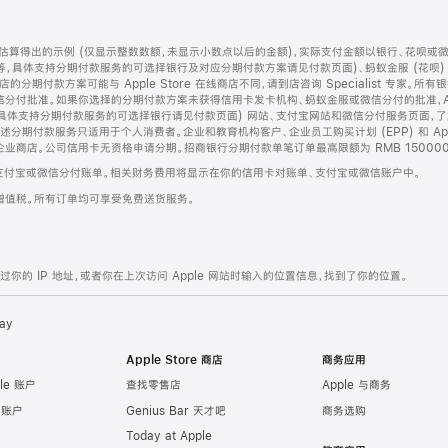
算得出的示例 (仅显示整数数额，未显示小数点以后的金额)，实际支付金额以银行、花呗或
等，具体支持分期付款服务的可选择银行及对应分期付款方案请见付款页面)、蚂蚁金服 (花呗
售店的分期付款方案可能与 Apple Store 在线商店不同，请到店咨询 Specialist 专
分付批准。如果你选择的分期付款方案未获得信用卡发卡机构、蚂蚁金服或微信分付的批准，Ap
具体支持分期付款服务的可选择银行请见付款页面) 网站、支付宝网站和微信分付服务页面，
期付款服务只适用于个人消费者。企业和教育机构客户、企业员工购买计划 (EPP) 和 Appl
企业商店。公司信用卡无资格申请分期。招商银行分期付款单笔订单最高限额为 RMB 150000
支付宝或微信分付账单。相关财务费用将显示在你的信用卡对账单、支付宝或微信账户中。
增值税。所有订单均可享受免费送货服务。
的 IP 地址，或者你在上次访问 Apple 网站时输入的位置信息，找到了你的位置。
ay
Apple Store 商店
商务应用
le 账户
查找零售店
Apple 与商务
e 账户
Genius Bar 天才吧
商务选购
Today at Apple