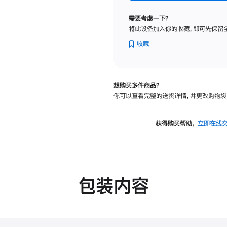
标
准
需要考虑一下？
玻
将此设备加入你的收藏，即可先保留
璃
面
收藏
板
-
可
想购买多件商品？
调
你可以查看完整的送货详情，并更改购物袋
倾
斜
度
获得购买帮助，
立即在线
及
高
度
的
支
包装内容
架
的
分
期
付