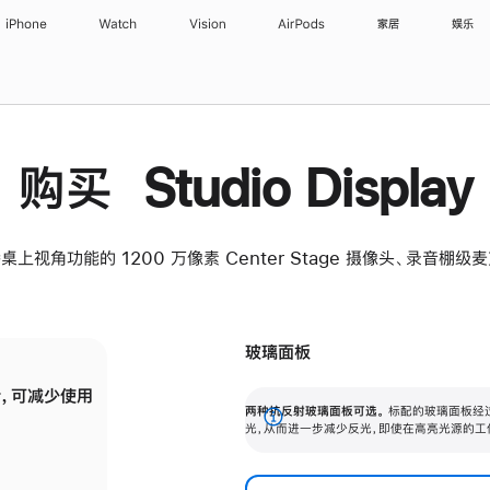
iPhone
Watch
Vision
AirPods
家居
娱乐
购买 Studio Display
桌上视角功能的 1200 万像素 Center Stage 摄像头、录音棚
玻璃面板
，可减少使用
纳米纹理玻璃面板可进一步减少反光，即使在
两种抗反射玻璃面板可选。
标配的玻璃面板经
。
有高亮光源的场所使用，也能保持出色画质。
展
光，从而进一步减少反光，即使在高亮光源的工
开