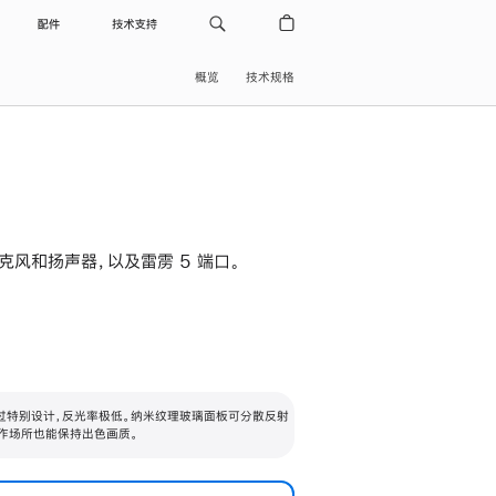
配件
技术支持
概览
技术规格
级麦克风和扬声器，以及雷雳 5 端口。
过特别设计，反光率极低。纳米纹理玻璃面板可分散反射
作场所也能保持出色画质。