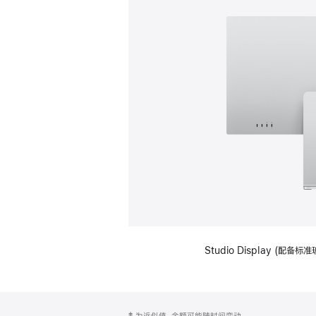
Studio Display (
网
脚