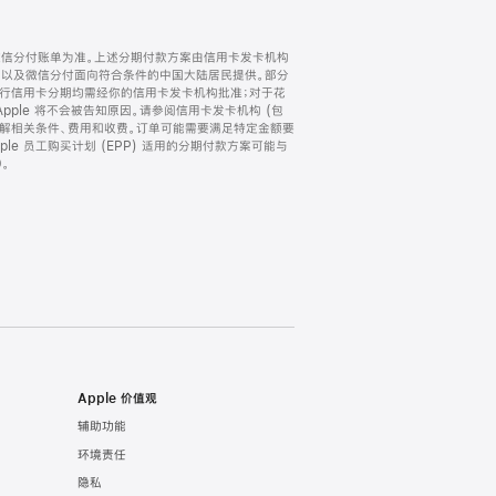
微信分付账单为准。上述分期付款方案由信用卡发卡机构
) 以及微信分付面向符合条件的中国大陆居民提供。部分
家。所有银行信用卡分期均需经你的信用卡发卡机构批准；对于花
ple 将不会被告知原因。请参阅信用卡发卡机构 (包
了解相关条件、费用和收费。订单可能需要满足特定金额要
e 员工购买计划 (EPP) 适用的分期付款方案可能与
。
Apple 价值观
辅助功能
环境责任
隐私