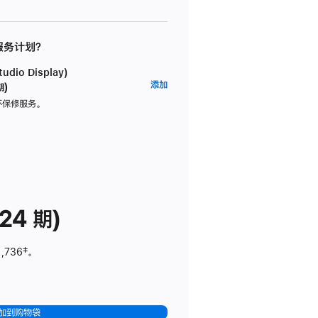
 服务计划？
dio Display)
AppleCare+
添加
期)
服
坏保修服务。
务
计
划
(适
用
于
24 期)
Studio
Display)
1,736
脚
‡。
注
加到购物袋