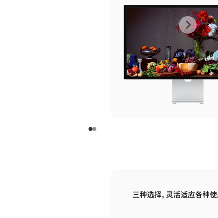
上
下
一
一
张
张
图
图
库
库
图
图
片
片
-
-
玻
玻
璃
璃
三种选择，灵活适应各种使
面
面
板
板