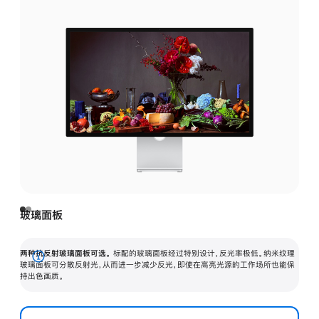
玻璃面板
两种抗反射玻璃面板可选。
标配的玻璃面板经过特别设计，反光率极低。纳米纹理
展
玻璃面板可分散反射光，从而进一步减少反光，即使在高亮光源的工作场所也能保
持出色画质。
开