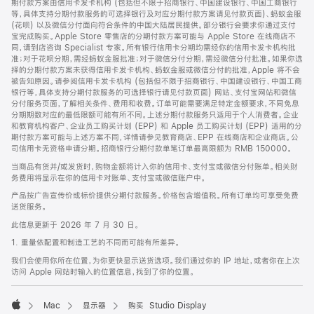
期付款方案由信用卡发卡机构 (包括但不限于招商银行、中国建设银行、中国工商银行
等，具体支持分期付款服务的可选择银行及对应分期付款方案请见付款页面)、蚂蚁金服
(花呗) 以及微信分付面向符合条件的中国大陆居民提供。部分银行会要求你通过支付
宝完成购买。Apple Store 零售店的分期付款方案可能与 Apple Store 在线商店不
同，请到店咨询 Specialist 专家。所有银行信用卡分期均需经你的信用卡发卡机构批
准；对于花呗分期，需经蚂蚁金服批准；对于微信分付分期，需经微信分付批准。如果你选
择的分期付款方案未获得信用卡发卡机构、蚂蚁金服或微信分付的批准，Apple 将不会
被告知原因。请参阅信用卡发卡机构 (包括但不限于招商银行、中国建设银行、中国工商
银行等，具体支持分期付款服务的可选择银行请见付款页面) 网站、支付宝网站和微信
分付服务页面，了解相关条件、费用和收费。订单可能需要满足特定金额要求，不同免息
分期期数对应的最低限额可能有所不同。上述分期付款服务只适用于个人消费者。企业
和教育机构客户、企业员工购买计划 (EPP) 和 Apple 员工购买计划 (EPP) 适用的分
期付款方案可能与上述方案不同，详情请参见教育商店、EPP 在线商店和企业商店。公
司信用卡无资格申请分期。招商银行分期付款单笔订单最高限额为 RMB 150000。
当商品有货并/或发货时，购物金额将计入你的信用卡、支付宝或微信分付账单。相关财
务费用将显示在你的信用卡对账单、支付宝或微信账户中。
产品按广告宣传价或标价提供分期付款服务。价格包含增值税。所有订单均可享受免费
送货服务。
此信息更新于 2026 年 7 月 30 日。
1. 重量依配置和制造工艺的不同而可能有所差异。
我们会使用你所在位置，为你更快显示送货选项。我们通过你的 IP 地址，或者你在上次
访问 Apple 网站时输入的位置信息，找到了你的位置。
Mac
显示器
购买 Studio Display