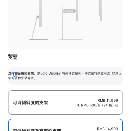
支架
选择你合用的支架。
Studio Display 有两种支架和一种支架转换器可选，以满足
展
你的各种安装需求。
开
RMB 11,999
可调倾斜度的支架
或 RMB 500/月 (24 期) 起
RMB 14,999
可调倾斜度及高‍度的支‍架