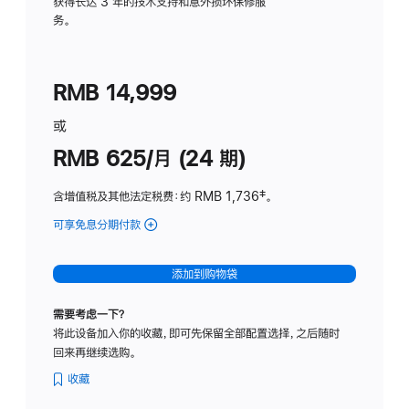
务
获得长达 3 年的技术支持和意外损坏保修服
务。
计
划
(适
RMB 14,999
用
于
或
Studio
RMB 625/月 (24 期)
Display
含增值税及其他法定税费
：约 RMB 1,736
脚
‡。
注
可享免息分期付款
(Studio
Display
-
添加到购物袋
标
准
需要考虑一下？
玻
将此设备加入你的收藏，即可先保留全部配置选择，之后随时
璃
回来再继续选购。
面
板
收藏
-