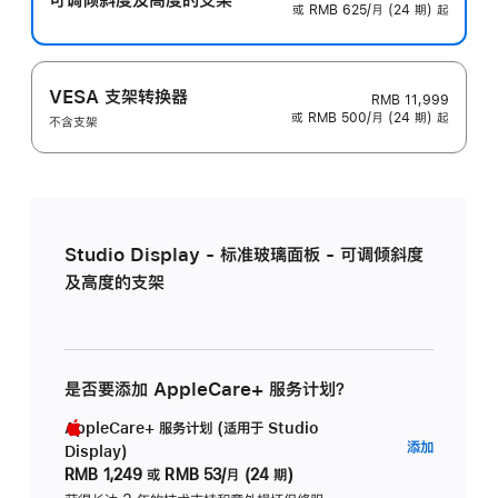
或 RMB 625/月 (24 期) 起
VESA 支架转换器
RMB 11,999
或 RMB 500/月 (24 期) 起
不含支架
Studio Display - 标准玻璃面板 - 可调倾斜度
及高度的支架
是否要添加 AppleCare+ 服务计划？
AppleCare+ 服务计划 (适用于 Studio
AppleC
添加
Display)
服
RMB 1,249
或
RMB 53/月 (24 期)