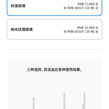
RMB 11,999
起
标准玻璃
或 RMB 500/月 (24 期) 起
RMB 14,499
起
纳米纹理玻璃
或 RMB 605/月 (24 期) 起
三种选择，灵活适应各种使用场景。
标