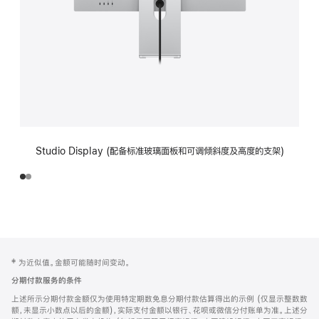
Studio Display (配备标准玻璃面板和可调倾斜度及高度的支架)
网
脚
‡ 为近似值。金额可能随时间变动。
注
页
分期付款服务的条件
页
上述所示分期付款金额仅为使用特定期数免息分期付款估算得出的示例 (仅显示整数数
脚
额，未显示小数点以后的金额)，实际支付金额以银行、花呗或微信分付账单为准。上述分