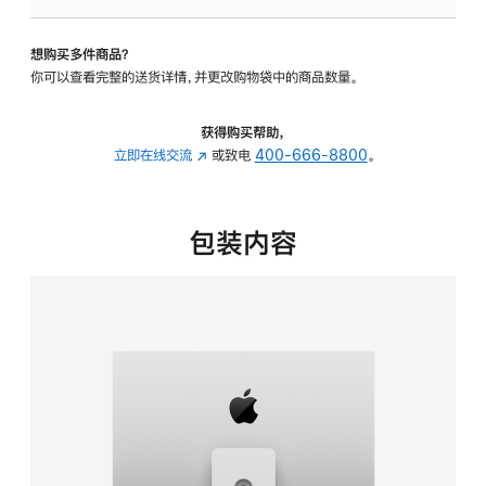
可
调
想购买多件商品？
倾
你可以查看完整的送货详情，并更改购物袋中的商品数量。
斜
度
及
获得购买帮助，
高
立即在线交流
(在
或致电
400-666-8800
。
度
新
的
窗
支
口
包装内容
架
中
的
打
分
开)
期
付
款
选
项)