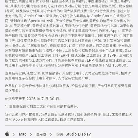
期付款方案由信用卡发卡机构 (包括但不限于招商银行、中国建设银行、中国工商银行
等，具体支持分期付款服务的可选择银行及对应分期付款方案请见付款页面)、蚂蚁金服
(花呗) 以及微信分付面向符合条件的中国大陆居民提供。部分银行会要求你通过支付
宝完成购买。Apple Store 零售店的分期付款方案可能与 Apple Store 在线商店不
同，请到店咨询 Specialist 专家。所有银行信用卡分期均需经你的信用卡发卡机构批
准；对于花呗分期，需经蚂蚁金服批准；对于微信分付分期，需经微信分付批准。如果你选
择的分期付款方案未获得信用卡发卡机构、蚂蚁金服或微信分付的批准，Apple 将不会
被告知原因。请参阅信用卡发卡机构 (包括但不限于招商银行、中国建设银行、中国工商
银行等，具体支持分期付款服务的可选择银行请见付款页面) 网站、支付宝网站和微信
分付服务页面，了解相关条件、费用和收费。订单可能需要满足特定金额要求，不同免息
分期期数对应的最低限额可能有所不同。上述分期付款服务只适用于个人消费者。企业
和教育机构客户、企业员工购买计划 (EPP) 和 Apple 员工购买计划 (EPP) 适用的分
期付款方案可能与上述方案不同，详情请参见教育商店、EPP 在线商店和企业商店。公
司信用卡无资格申请分期。招商银行分期付款单笔订单最高限额为 RMB 150000。
当商品有货并/或发货时，购物金额将计入你的信用卡、支付宝或微信分付账单。相关财
务费用将显示在你的信用卡对账单、支付宝或微信账户中。
产品按广告宣传价或标价提供分期付款服务。价格包含增值税。所有订单均可享受免费
送货服务。
此信息更新于 2026 年 7 月 30 日。
1. 重量依配置和制造工艺的不同而可能有所差异。
我们会使用你所在位置，为你更快显示送货选项。我们通过你的 IP 地址，或者你在上次
访问 Apple 网站时输入的位置信息，找到了你的位置。
Mac
显示器
购买 Studio Display