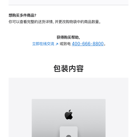
可
调
想购买多件商品？
倾
你可以查看完整的送货详情，并更改购物袋中的商品数量。
斜
度
及
获得购买帮助，
高
立即在线交流
(在
或致电
400-666-8800
。
度
新
的
窗
支
口
包装内容
架
中
的
打
分
开)
期
付
款
选
项)