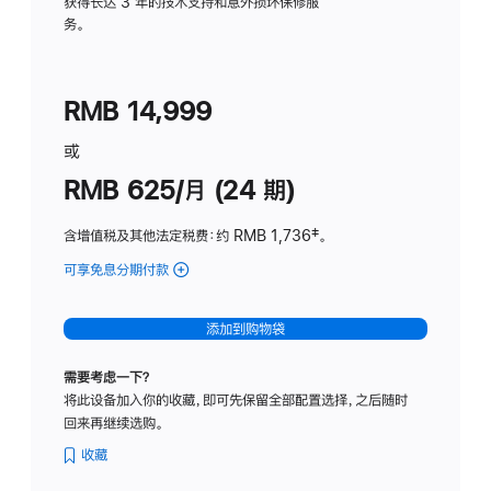
务
获得长达 3 年的技术支持和意外损坏保修服
务。
计
划
(适
RMB 14,999
用
于
或
Studio
RMB 625/月 (24 期)
Display
含增值税及其他法定税费
：约 RMB 1,736
脚
‡。
注
可享免息分期付款
(Studio
Display
-
添加到购物袋
标
准
需要考虑一下？
玻
将此设备加入你的收藏，即可先保留全部配置选择，之后随时
璃
回来再继续选购。
面
板
收藏
-