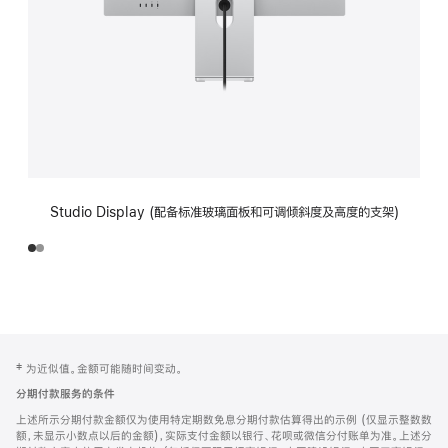
Studio Display (配备标准玻璃面板和可调倾斜度及高度的支架)
网
脚
‡ 为近似值。金额可能随时间变动。
注
页
分期付款服务的条件
页
上述所示分期付款金额仅为使用特定期数免息分期付款估算得出的示例 (仅显示整数数
脚
额，未显示小数点以后的金额)，实际支付金额以银行、花呗或微信分付账单为准。上述分