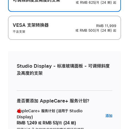
或 RMB 625/月 (24 期) 起
VESA 支架转换器
RMB 11,999
或 RMB 500/月 (24 期) 起
不含支架
Studio Display - 标准玻璃面板 - 可调倾斜度
及高度的支架
是否要添加 AppleCare+ 服务计划？
AppleCare+ 服务计划 (适用于 Studio
AppleC
添加
Display)
服
RMB 1,249
或
RMB 53/月 (24 期)