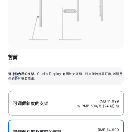
支架
选择你合用的支架。
Studio Display 有两种支架和一种支架转换器可选，以满足
展
你的各种安装需求。
开
RMB 11,999
可调倾斜度的支架
或 RMB 500/月 (24 期) 起
RMB 14,999
可调倾斜度及高‍度的支‍架