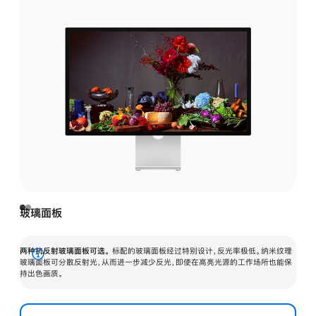
玻璃面板
两种抗反射玻璃面板可选。
标配的玻璃面板经过特别设计，反光率极低。纳米纹理
展
玻璃面板可分散反射光，从而进一步减少反光，即使在高亮光源的工作场所也能保
持出色画质。
开