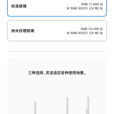
RMB 11,999
起
标准玻璃
或 RMB 500/月 (24 期) 起
RMB 14,499
起
纳米纹理玻璃
或 RMB 605/月 (24 期) 起
三种选择，灵活适应各种使用场景。
标