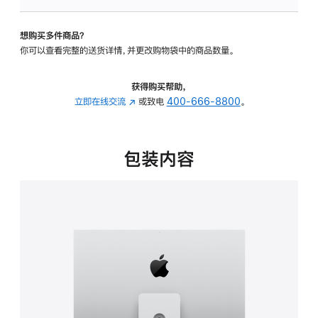
可
调
想购买多件商品？
倾
你可以查看完整的送货详情，并更改购物袋中的商品数量。
斜
度
及
获得购买帮助，
高
立即在线交流
(在
或致电
400-666-8800
。
度
新
的
窗
支
口
包装内容
架
中
的
打
分
开)
期
付
款
选
项)