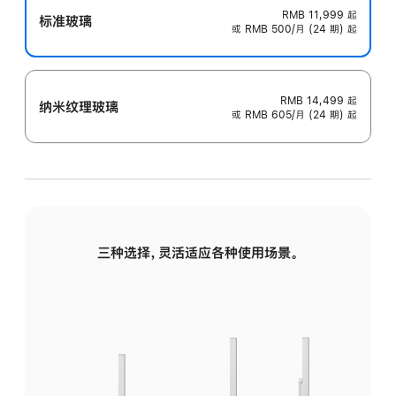
RMB 11,999
起
标准玻璃
或 RMB 500/月 (24 期) 起
RMB 14,499
起
纳米纹理玻璃
或 RMB 605/月 (24 期) 起
三种选择，灵活适应各种使用场景。
标