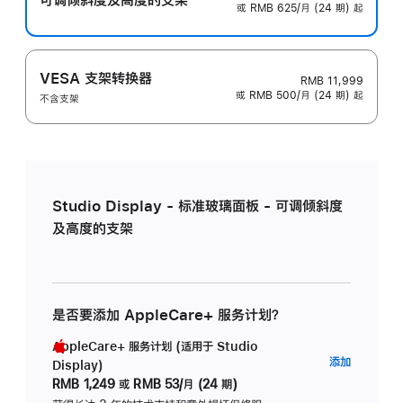
或 RMB 625/月 (24 期) 起
VESA 支架转换器
RMB 11,999
或 RMB 500/月 (24 期) 起
不含支架
Studio Display - 标准玻璃面板 - 可调倾斜度
及高度的支架
是否要添加 AppleCare+ 服务计划？
AppleCare+ 服务计划 (适用于 Studio
AppleC
添加
Display)
服
RMB 1,249
或
RMB 53/月 (24 期)