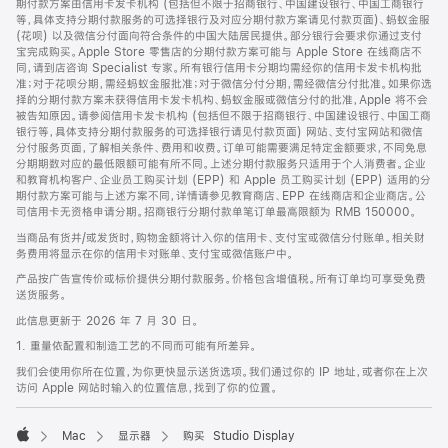
期付款方案由信用卡发卡机构 (包括但不限于招商银行、中国建设银行、中国工商银行
等，具体支持分期付款服务的可选择银行及对应分期付款方案请见付款页面)、蚂蚁金服
(花呗) 以及微信分付面向符合条件的中国大陆居民提供。部分银行会要求你通过支付
宝完成购买。Apple Store 零售店的分期付款方案可能与 Apple Store 在线商店不
同，请到店咨询 Specialist 专家。所有银行信用卡分期均需经你的信用卡发卡机构批
准；对于花呗分期，需经蚂蚁金服批准；对于微信分付分期，需经微信分付批准。如果你选
择的分期付款方案未获得信用卡发卡机构、蚂蚁金服或微信分付的批准，Apple 将不会
被告知原因。请参阅信用卡发卡机构 (包括但不限于招商银行、中国建设银行、中国工商
银行等，具体支持分期付款服务的可选择银行请见付款页面) 网站、支付宝网站和微信
分付服务页面，了解相关条件、费用和收费。订单可能需要满足特定金额要求，不同免息
分期期数对应的最低限额可能有所不同。上述分期付款服务只适用于个人消费者。企业
和教育机构客户、企业员工购买计划 (EPP) 和 Apple 员工购买计划 (EPP) 适用的分
期付款方案可能与上述方案不同，详情请参见教育商店、EPP 在线商店和企业商店。公
司信用卡无资格申请分期。招商银行分期付款单笔订单最高限额为 RMB 150000。
当商品有货并/或发货时，购物金额将计入你的信用卡、支付宝或微信分付账单。相关财
务费用将显示在你的信用卡对账单、支付宝或微信账户中。
产品按广告宣传价或标价提供分期付款服务。价格包含增值税。所有订单均可享受免费
送货服务。
此信息更新于 2026 年 7 月 30 日。
1. 重量依配置和制造工艺的不同而可能有所差异。
我们会使用你所在位置，为你更快显示送货选项。我们通过你的 IP 地址，或者你在上次
访问 Apple 网站时输入的位置信息，找到了你的位置。
Mac
显示器
购买 Studio Display