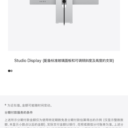
Studio Display (配备标准玻璃面板和可调倾斜度及高度的支架)
网
脚
‡ 为近似值。金额可能随时间变动。
注
页
分期付款服务的条件
页
上述所示分期付款金额仅为使用特定期数免息分期付款估算得出的示例 (仅显示整数数
脚
额，未显示小数点以后的金额)，实际支付金额以银行、花呗或微信分付账单为准。上述分