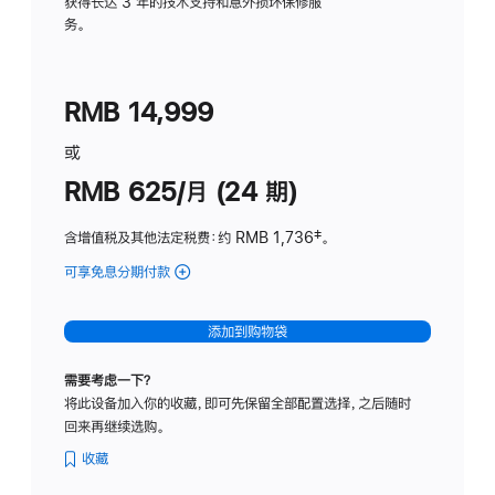
务
获得长达 3 年的技术支持和意外损坏保修服
务。
计
划
(适
RMB 14,999
用
于
或
Studio
RMB 625/月 (24 期)
Display
含增值税及其他法定税费
：约 RMB 1,736
脚
‡。
注
可享免息分期付款
(Studio
Display
-
添加到购物袋
标
准
需要考虑一下？
玻
将此设备加入你的收藏，即可先保留全部配置选择，之后随时
璃
回来再继续选购。
面
板
收藏
-