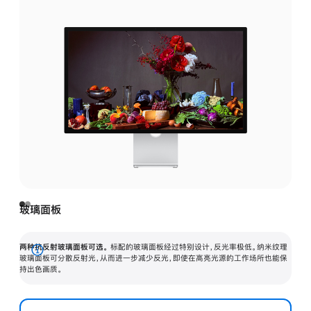
玻璃面板
两种抗反射玻璃面板可选。
标配的玻璃面板经过特别设计，反光率极低。纳米纹理
展
玻璃面板可分散反射光，从而进一步减少反光，即使在高亮光源的工作场所也能保
持出色画质。
开