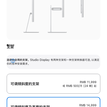
支架
选择你合用的支架。
Studio Display 有两种支架和一种支架转换器可选，以满足
展
你的各种安装需求。
开
RMB 11,999
可调倾斜度的支架
或 RMB 500/月 (24 期) 起
RMB 14,999
可调倾斜度及高‍度的支‍架