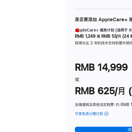
是否要添加 AppleCare+
AppleCare+ 服务计划 (适用于 Stu
RMB 1,249
或
RMB 53/月 (24 
获得长达 3 年的技术支持和意外损
RMB 14,999
或
RMB 625/月 (
含增值税及其他法定税费
：约 RMB 
可享免息分期付款
(Studio
Display
-
添