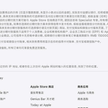
算得出的示例 (仅显示整数数额，未显示小数点以后的金额)，实际支付金额以银行、花呗或
等，具体支持分期付款服务的可选择银行及对应分期付款方案请见付款页面)、蚂蚁金服 (花呗
售店的分期付款方案可能与 Apple Store 在线商店不同，请到店咨询 Specialist 专
分付批准。如果你选择的分期付款方案未获得信用卡发卡机构、蚂蚁金服或微信分付的批准，Ap
具体支持分期付款服务的可选择银行请见付款页面) 网站、支付宝网站和微信分付服务页面，
期付款服务只适用于个人消费者。企业和教育机构客户、企业员工购买计划 (EPP) 和 Appl
企业商店。公司信用卡无资格申请分期。招商银行分期付款单笔订单最高限额为 RMB 150000
支付宝或微信分付账单。相关财务费用将显示在你的信用卡对账单、支付宝或微信账户中。
增值税。所有订单均可享受免费送货服务。
的 IP 地址，或者你在上次访问 Apple 网站时输入的位置信息，找到了你的位置。
ay
Apple Store 商店
商务应用
le 账户
查找零售店
Apple 与商务
e 账户
Genius Bar 天才吧
商务选购
Today at Apple