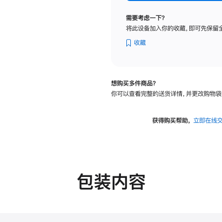
标
准
需要考虑一下？
玻
将此设备加入你的收藏，即可先保留
璃
面
收藏
板
-
可
想购买多件商品？
调
你可以查看完整的送货详情，并更改购物袋
倾
斜
度
获得购买帮助，
立即在线
及
高
度
的
支
包装内容
架
的
分
期
付