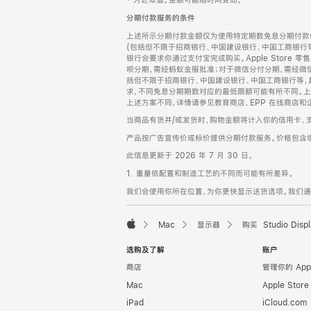
‡ 为近似值。金额可能随时间变动。
注
页
分期付款服务的条件
页
上述所示分期付款金额仅为使用特定期数免息分期付款估
脚
(包括但不限于招商银行、中国建设银行、中国工商银行
银行会要求你通过支付宝完成购买。Apple Store 零
呗分期，需经蚂蚁金服批准；对于微信分付分期，需经微信
括但不限于招商银行、中国建设银行、中国工商银行等，
求，不同免息分期期数对应的最低限额可能有所不同。上述分
上述方案不同，详情请参见教育商店、EPP 在线商店和
当商品有货并/或发货时，购物金额将计入你的信用卡、
产品按广告宣传价或标价提供分期付款服务。价格包含
此信息更新于 2026 年 7 月 30 日。
1. 重量依配置和制造工艺的不同而可能有所差异。
我们会使用你所在位置，为你更快显示送货选项。我们通过你
Mac
显示器
购买 Studio Displ
Apple
选购及了解
账户
商店
管理你的 App
Mac
Apple Stor
iPad
iCloud.com