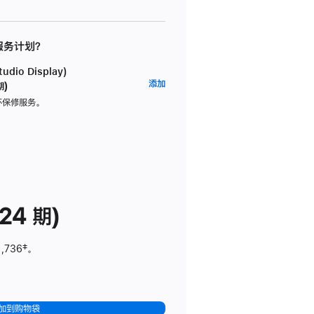
 服务计划？
dio Display)
AppleCare+
添加
期)
服
坏保修服务。
务
计
划
(适
用
于
24 期)
Studio
Display)
1,736
脚
‡。
注
加到购物袋