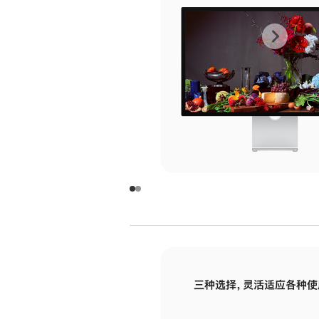
上
下
一
一
张
张
图
图
库
库
图
图
片
片
-
-
玻
玻
璃
璃
三种选择，灵活适应各种使
面
面
板
板