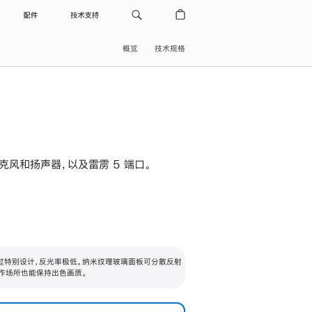
配件
技术支持
概览
技术规格
级麦克风和扬声器，以及雷雳 5 端口。
过特别设计，反光率极低。纳米纹理玻璃面板可分散反射
作场所也能保持出色画质。