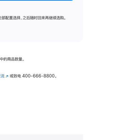
全部配置选择，之后随时回来再继续选购。
中的商品数量。
交流
(在
或致电
400-666-8800。
新
窗
口
中
打
开)