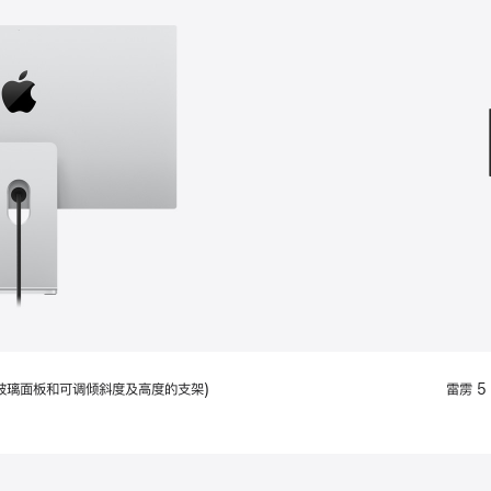
款
选
项)
配备标准玻璃面板和可调倾斜度及高度的支架)
雷雳 5 