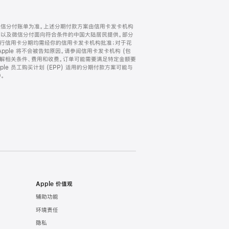
微信分付账单为准。上述分期付款方案由信用卡发卡机构
) 以及微信分付面向符合条件的中国大陆居民提供。部分
家。所有银行信用卡分期均需经你的信用卡发卡机构批准；对于花
ple 将不会被告知原因。请参阅信用卡发卡机构 (包
了解相关条件、费用和收费。订单可能需要满足特定金额要
e 员工购买计划 (EPP) 适用的分期付款方案可能与
。
Apple 价值观
辅助功能
环境责任
隐私