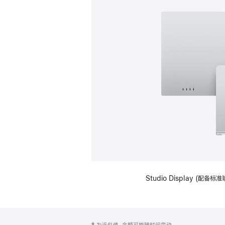
Studio Display (
网
脚