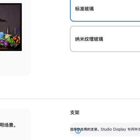
标准玻璃
纳米纹理玻璃
支架
用场景。
标配可调倾斜度的支架，提供 30 度的倾斜度
选
选择你合用的支架。
Studio Display
调节范围。
展