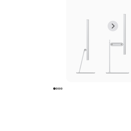
上
下
一
一
张
张
图
图
库
库
图
图
片
片
-
-
支
支
架
架