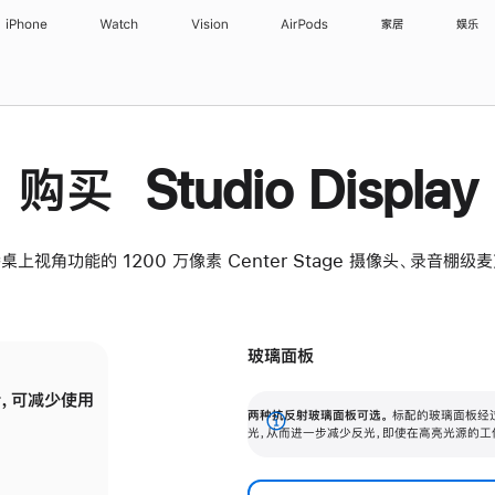
iPhone
Watch
Vision
AirPods
家居
娱乐
购买 Studio Display
桌上视角功能的 1200 万像素 Center Stage 摄像头、录音棚
玻璃面板
，可减少使用
纳米纹理玻璃面板可进一步减少反光，即使在
两种抗反射玻璃面板可选。
标配的玻璃面板经
。
有高亮光源的场所使用，也能保持出色画质。
展
光，从而进一步减少反光，即使在高亮光源的工
开