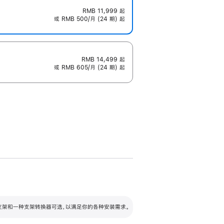
RMB 11,999
起
或 RMB 500/月 (24 期) 起
RMB 14,499
起
或 RMB 605/月 (24 期) 起
配可调倾斜度及高度的支架，额外增加 105
VESA 支架转换器
 有两种支架和一种支架转换器可选，以满足你的各种安装需求。
毫米的高度调节范围。
容的支架 (未随附)