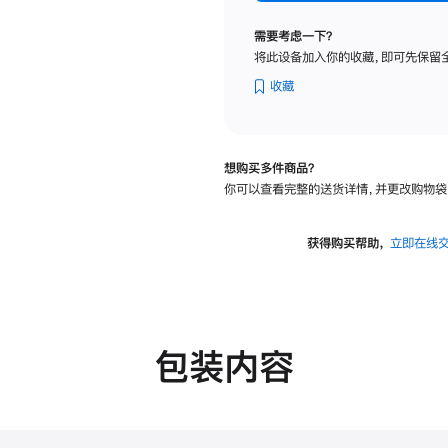
标
准
需要考虑一下？
玻
将此设备加入你的收藏，即可先保留
璃
面
收藏
板
-
可
想购买多件商品？
调
你可以查看完整的送货详情，并更改购物袋
倾
斜
度
获得购买帮助，
立即在线
及
高
度
的
支
包装内容
架
的
分
期
付