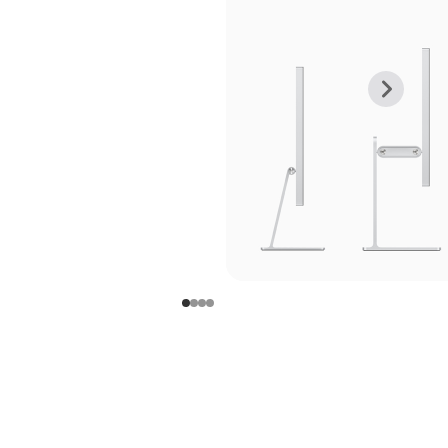
上
下
一
一
张
张
图
图
库
库
图
图
片
片
-
-
支
支
架
架