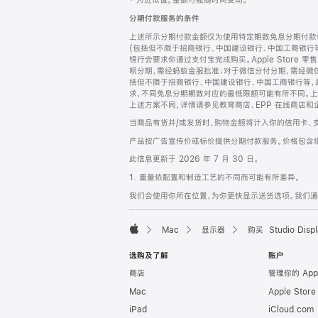
‡ 为近似值。金额可能随时间变动。
注
页
分期付款服务的条件
页
上述所示分期付款金额仅为使用特定期数免息分期付款估
脚
(包括但不限于招商银行、中国建设银行、中国工商银行
银行会要求你通过支付宝完成购买。Apple Store 零
呗分期，需经蚂蚁金服批准；对于微信分付分期，需经微信
括但不限于招商银行、中国建设银行、中国工商银行等，
求，不同免息分期期数对应的最低限额可能有所不同。上述分
上述方案不同，详情请参见教育商店、EPP 在线商店和
当商品有货并/或发货时，购物金额将计入你的信用卡、
产品按广告宣传价或标价提供分期付款服务。价格包含
此信息更新于 2026 年 7 月 30 日。
1. 重量依配置和制造工艺的不同而可能有所差异。
我们会使用你所在位置，为你更快显示送货选项。我们通过你
Mac
显示器
购买 Studio Displ
Apple
选购及了解
账户
商店
管理你的 App
Mac
Apple Stor
iPad
iCloud.com