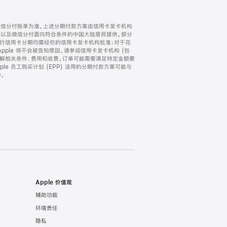
微信分付账单为准。上述分期付款方案由信用卡发卡机构
) 以及微信分付面向符合条件的中国大陆居民提供。部分
家。所有银行信用卡分期均需经你的信用卡发卡机构批准；对于花
ple 将不会被告知原因。请参阅信用卡发卡机构 (包
了解相关条件、费用和收费。订单可能需要满足特定金额要
e 员工购买计划 (EPP) 适用的分期付款方案可能与
。
Apple 价值观
辅助功能
环境责任
隐私