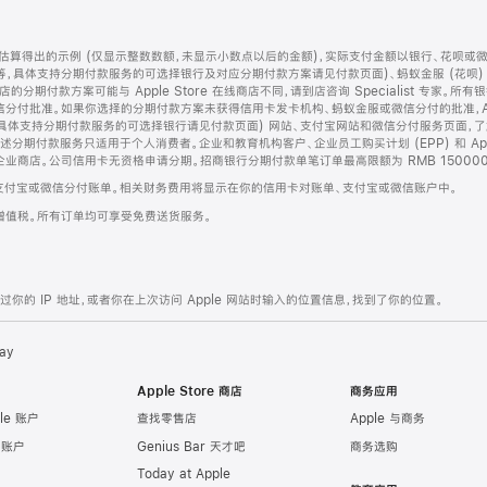
算得出的示例 (仅显示整数数额，未显示小数点以后的金额)，实际支付金额以银行、花呗或
等，具体支持分期付款服务的可选择银行及对应分期付款方案请见付款页面)、蚂蚁金服 (花呗
售店的分期付款方案可能与 Apple Store 在线商店不同，请到店咨询 Specialist 专
分付批准。如果你选择的分期付款方案未获得信用卡发卡机构、蚂蚁金服或微信分付的批准，Ap
具体支持分期付款服务的可选择银行请见付款页面) 网站、支付宝网站和微信分付服务页面，
期付款服务只适用于个人消费者。企业和教育机构客户、企业员工购买计划 (EPP) 和 Appl
企业商店。公司信用卡无资格申请分期。招商银行分期付款单笔订单最高限额为 RMB 150000
支付宝或微信分付账单。相关财务费用将显示在你的信用卡对账单、支付宝或微信账户中。
增值税。所有订单均可享受免费送货服务。
的 IP 地址，或者你在上次访问 Apple 网站时输入的位置信息，找到了你的位置。
ay
Apple Store 商店
商务应用
le 账户
查找零售店
Apple 与商务
e 账户
Genius Bar 天才吧
商务选购
Today at Apple