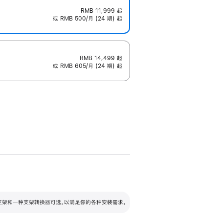
RMB 11,999
起
或 RMB 500/月 (24 期) 起
RMB 14,499
起
或 RMB 605/月 (24 期) 起
配可调倾斜度及高度的支架，额外增加 105
VESA 支架转换器
 有两种支架和一种支架转换器可选，以满足你的各种安装需求。
毫米的高度调节范围。
容的支架 (未随附)