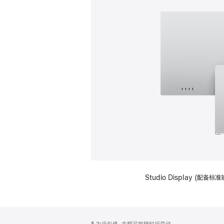
Studio Display (
网
脚