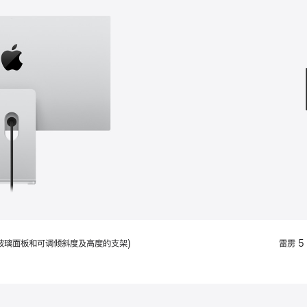
款
选
项)
配备标准玻璃面板和可调倾斜度及高度的支架)
雷雳 5 