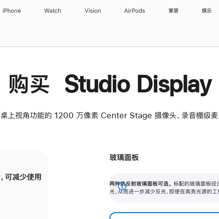
iPhone
Watch
Vision
AirPods
家居
娱乐
购买 Studio Display
桌上视角功能的 1200 万像素 Center Stage 摄像头、录音棚
玻璃面板
，可减少使用
纳米纹理玻璃面板可进一步减少反光，即使在
两种抗反射玻璃面板可选。
标配的玻璃面板经
。
有高亮光源的场所使用，也能保持出色画质。
展
光，从而进一步减少反光，即使在高亮光源的工
开