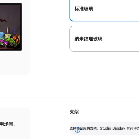
标准玻璃
纳米纹理玻璃
支架
用场景。
标配可调倾斜度的支架，提供 30 度的倾斜度
选
选择你合用的支架。
Studio Display
调节范围。
展