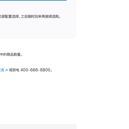
全部配置选择，之后随时回来再继续选购。
中的商品数量。
交流
(在
或致电
400-666-8800。
新
窗
口
中
打
开)