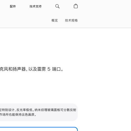
配件
技术支持
概览
技术规格
级麦克风和扬声器，以及雷雳 5 端口。
过特别设计，反光率极低。纳米纹理玻璃面板可分散反射
作场所也能保持出色画质。