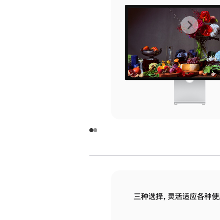
上
下
一
一
张
张
图
图
库
库
图
图
片
片
-
-
玻
玻
璃
璃
三种选择，灵活适应各种使
面
面
板
板