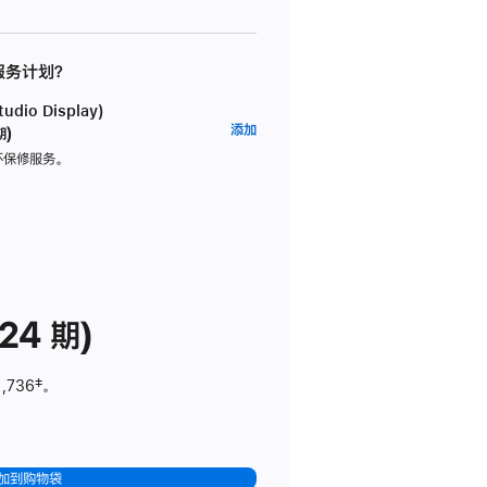
 服务计划？
dio Display)
AppleCare+
添加
期)
服
坏保修服务。
务
计
划
(适
用
于
24 期)
Studio
Display)
1,736
脚
‡。
注
加到购物袋