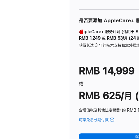
是否要添加 AppleCare+
AppleCare+ 服务计划 (适用于 Stu
RMB 1,249
或
RMB 53/月 (24 
获得长达 3 年的技术支持和意外损
RMB 14,999
或
RMB 625/月 (
含增值税及其他法定税费
：约 RMB 
可享免息分期付款
(Studio
Display
-
添