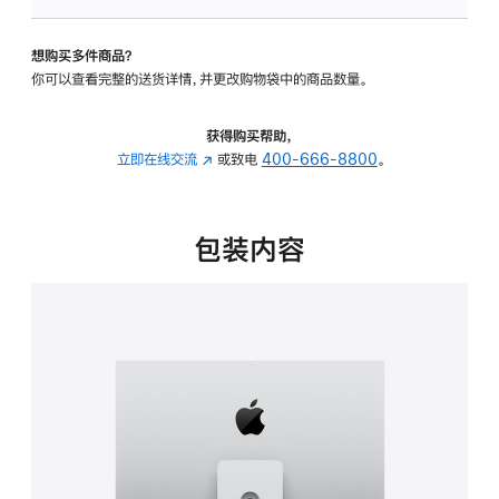
可
调
想购买多件商品？
倾
你可以查看完整的送货详情，并更改购物袋中的商品数量。
斜
度
及
获得购买帮助，
高
立即在线交流
(在
或致电
400-666-8800
。
度
新
的
窗
支
口
包装内容
架
中
的
打
分
开)
期
付
款
选
项)