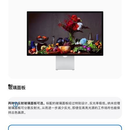
玻璃面板
两种抗反射玻璃面板可选。
标配的玻璃面板经过特别设计，反光率极低。纳米纹理
展
玻璃面板可分散反射光，从而进一步减少反光，即使在高亮光源的工作场所也能保
持出色画质。
开