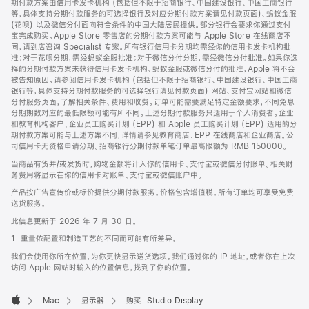
期付款方案由信用卡发卡机构 (包括但不限于招商银行、中国建设银行、中国工商银行
等，具体支持分期付款服务的可选择银行及对应分期付款方案请见付款页面)、蚂蚁金服
(花呗) 以及微信分付面向符合条件的中国大陆居民提供。部分银行会要求你通过支付
宝完成购买。Apple Store 零售店的分期付款方案可能与 Apple Store 在线商店不
同，请到店咨询 Specialist 专家。所有银行信用卡分期均需经你的信用卡发卡机构批
准；对于花呗分期，需经蚂蚁金服批准；对于微信分付分期，需经微信分付批准。如果你选
择的分期付款方案未获得信用卡发卡机构、蚂蚁金服或微信分付的批准，Apple 将不会
被告知原因。请参阅信用卡发卡机构 (包括但不限于招商银行、中国建设银行、中国工商
银行等，具体支持分期付款服务的可选择银行请见付款页面) 网站、支付宝网站和微信
分付服务页面，了解相关条件、费用和收费。订单可能需要满足特定金额要求，不同免息
分期期数对应的最低限额可能有所不同。上述分期付款服务只适用于个人消费者。企业
和教育机构客户、企业员工购买计划 (EPP) 和 Apple 员工购买计划 (EPP) 适用的分
期付款方案可能与上述方案不同，详情请参见教育商店、EPP 在线商店和企业商店。公
司信用卡无资格申请分期。招商银行分期付款单笔订单最高限额为 RMB 150000。
当商品有货并/或发货时，购物金额将计入你的信用卡、支付宝或微信分付账单。相关财
务费用将显示在你的信用卡对账单、支付宝或微信账户中。
产品按广告宣传价或标价提供分期付款服务。价格包含增值税。所有订单均可享受免费
送货服务。
此信息更新于 2026 年 7 月 30 日。
1. 重量依配置和制造工艺的不同而可能有所差异。
我们会使用你所在位置，为你更快显示送货选项。我们通过你的 IP 地址，或者你在上次
访问 Apple 网站时输入的位置信息，找到了你的位置。
Mac
显示器
购买 Studio Display