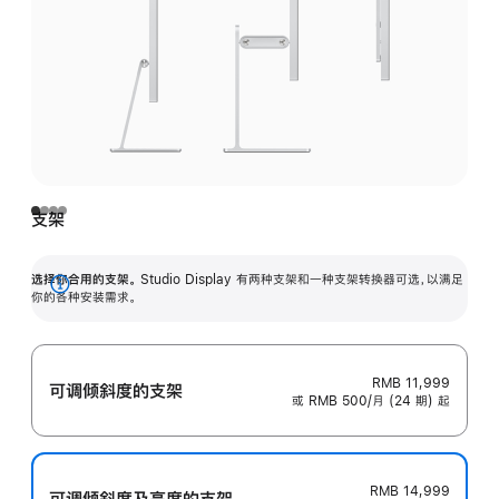
支架
选择你合用的支架。
Studio Display 有两种支架和一种支架转换器可选，以满足
展
你的各种安装需求。
开
RMB 11,999
可调倾斜度的支架
或 RMB 500/月 (24 期) 起
RMB 14,999
可调倾斜度及高‍度的支‍架