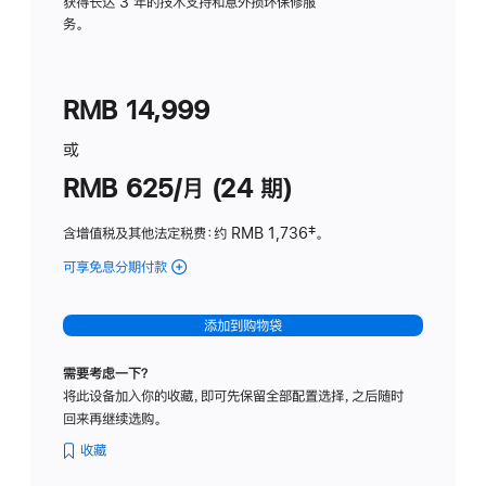
务
获得长达 3 年的技术支持和意外损坏保修服
务。
计
划
(适
RMB 14,999
用
于
或
Studio
RMB 625/月 (24 期)
Display
含增值税及其他法定税费
：约 RMB 1,736
脚
‡。
注
可享免息分期付款
(Studio
Display
-
添加到购物袋
标
准
需要考虑一下？
玻
将此设备加入你的收藏，即可先保留全部配置选择，之后随时
璃
回来再继续选购。
面
板
收藏
-