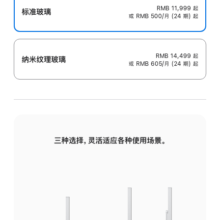
RMB 11,999
起
标准玻璃
或 RMB 500/月 (24 期) 起
RMB 14,499
起
纳米纹理玻璃
或 RMB 605/月 (24 期) 起
三种选择，灵活适应各种使用场景。
标