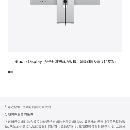
Studio Display (配备标准玻璃面板和可调倾斜度及高度的支架)
网
脚
‡ 为近似值。金额可能随时间变动。
注
页
分期付款服务的条件
页
上述所示分期付款金额仅为使用特定期数免息分期付款估算得出的示例 (仅显示整数数
脚
额，未显示小数点以后的金额)，实际支付金额以银行、花呗或微信分付账单为准。上述分