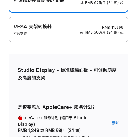
或 RMB 625/月 (24 期) 起
VESA 支架转换器
RMB 11,999
或 RMB 500/月 (24 期) 起
不含支架
Studio Display - 标准玻璃面板 - 可调倾斜度
及高度的支架
是否要添加 AppleCare+ 服务计划？
AppleCare+ 服务计划 (适用于 Studio
AppleC
添加
Display)
服
RMB 1,249
或
RMB 53/月 (24 期)