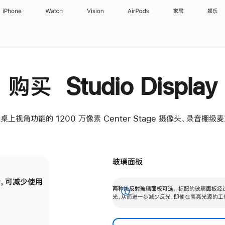
iPhone
Watch
Vision
AirPods
家居
娱乐
购买 Studio Display
桌上视角功能的 1200 万像素 Center Stage 摄像头、录音棚
玻璃面板
，可减少使用
纳米纹理玻璃面板可进一步减少反光，即使在
两种抗反射玻璃面板可选。
标配的玻璃面板经
。
有高亮光源的场所使用，也能保持出色画质。
展
光，从而进一步减少反光，即使在高亮光源的工
开