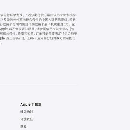
微信分付账单为准。上述分期付款方案由信用卡发卡机构
) 以及微信分付面向符合条件的中国大陆居民提供。部分
家。所有银行信用卡分期均需经你的信用卡发卡机构批准；对于花
ple 将不会被告知原因。请参阅信用卡发卡机构 (包
了解相关条件、费用和收费。订单可能需要满足特定金额要
e 员工购买计划 (EPP) 适用的分期付款方案可能与
。
Apple 价值观
辅助功能
环境责任
隐私