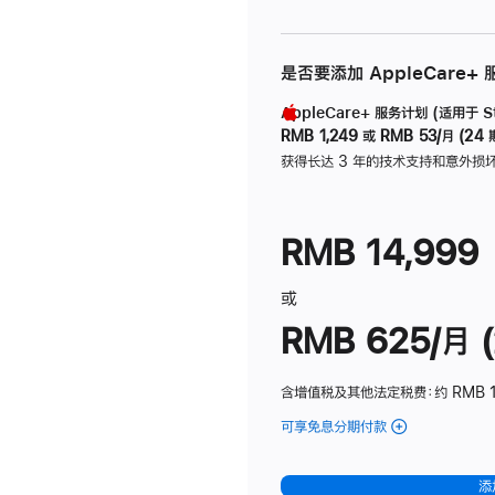
是否要添加 AppleCare+
AppleCare+ 服务计划 (适用于 Stu
RMB 1,249
或
RMB 53/月 (24 
获得长达 3 年的技术支持和意外损
RMB 14,999
或
RMB 625/月 (
含增值税及其他法定税费
：约 RMB 
可享免息分期付款
(Studio
Display
-
添