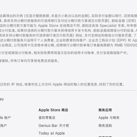
算得出的示例 (仅显示整数数额，未显示小数点以后的金额)，实际支付金额以银行、花呗或
等，具体支持分期付款服务的可选择银行及对应分期付款方案请见付款页面)、蚂蚁金服 (花呗
售店的分期付款方案可能与 Apple Store 在线商店不同，请到店咨询 Specialist 专
分付批准。如果你选择的分期付款方案未获得信用卡发卡机构、蚂蚁金服或微信分付的批准，Ap
具体支持分期付款服务的可选择银行请见付款页面) 网站、支付宝网站和微信分付服务页面，
期付款服务只适用于个人消费者。企业和教育机构客户、企业员工购买计划 (EPP) 和 Appl
企业商店。公司信用卡无资格申请分期。招商银行分期付款单笔订单最高限额为 RMB 150000
支付宝或微信分付账单。相关财务费用将显示在你的信用卡对账单、支付宝或微信账户中。
增值税。所有订单均可享受免费送货服务。
的 IP 地址，或者你在上次访问 Apple 网站时输入的位置信息，找到了你的位置。
ay
Apple Store 商店
商务应用
le 账户
查找零售店
Apple 与商务
e 账户
Genius Bar 天才吧
商务选购
Today at Apple