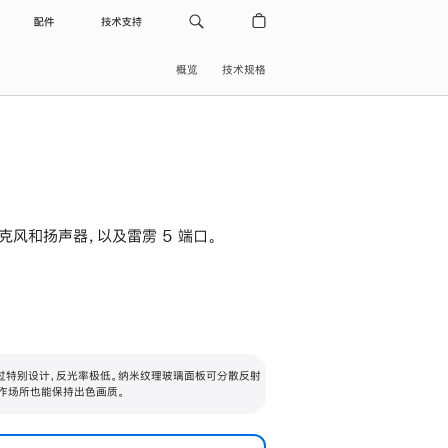
配件
技术支持
概览
技术规格
级麦克风和扬声器，以及雷雳 5 端口。
过特别设计，反光率极低。纳米纹理玻璃面板可分散反射
作场所也能保持出色画质。