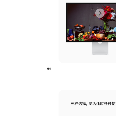
上
下
一
一
张
张
图
图
库
库
图
图
片
片
-
-
玻
玻
璃
璃
三种选择，灵活适应各种使
面
面
板
板