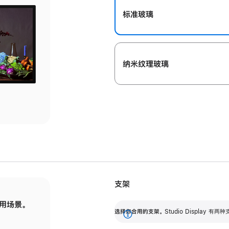
标准玻璃
纳米纹理玻璃
支架
用场景。
标配可调倾斜度的支架，提供 30 度的倾斜度
选
选择你合用的支架。
Studio Display
调节范围。
展