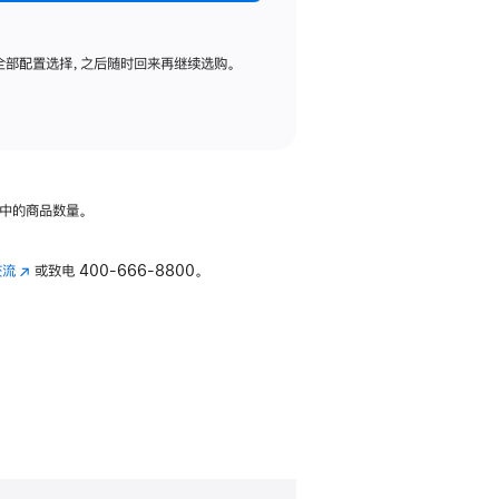
全部配置选择，之后随时回来再继续选购。
中的商品数量。
交流
(在
或致电
400-666-8800。
新
窗
口
中
打
开)