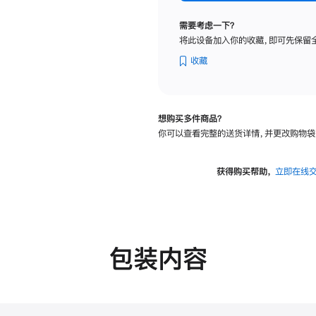
标
准
需要考虑一下？
玻
将此设备加入你的收藏，即可先保留
璃
面
收藏
板
-
可
想购买多件商品？
调
你可以查看完整的送货详情，并更改购物袋
倾
斜
度
获得购买帮助，
立即在线
及
高
度
的
支
包装内容
架
的
分
期
付