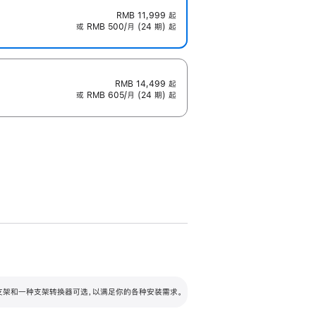
RMB 11,999
起
或 RMB 500/月 (24 期) 起
RMB 14,499
起
或 RMB 605/月 (24 期) 起
配可调倾斜度及高度的支架，额外增加 105
VESA 支架转换器
 有两种支架和一种支架转换器可选，以满足你的各种安装需求。
毫米的高度调节范围。
容的支架 (未随附)