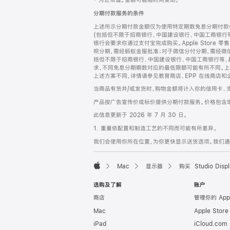
‡ 为近似值。金额可能随时间变动。
注
页
分期付款服务的条件
页
上述所示分期付款金额仅为使用特定期数免息分期付款估
脚
(包括但不限于招商银行、中国建设银行、中国工商银行
银行会要求你通过支付宝完成购买。Apple Store 零
呗分期，需经蚂蚁金服批准；对于微信分付分期，需经微信
括但不限于招商银行、中国建设银行、中国工商银行等，
求，不同免息分期期数对应的最低限额可能有所不同。上述分
上述方案不同，详情请参见教育商店、EPP 在线商店和
当商品有货并/或发货时，购物金额将计入你的信用卡、
产品按广告宣传价或标价提供分期付款服务。价格包含
此信息更新于 2026 年 7 月 30 日。
1. 重量依配置和制造工艺的不同而可能有所差异。
我们会使用你所在位置，为你更快显示送货选项。我们通过你
Mac
显示器
购买 Studio Displ
Apple
选购及了解
账户
商店
管理你的 App
Mac
Apple Stor
iPad
iCloud.com