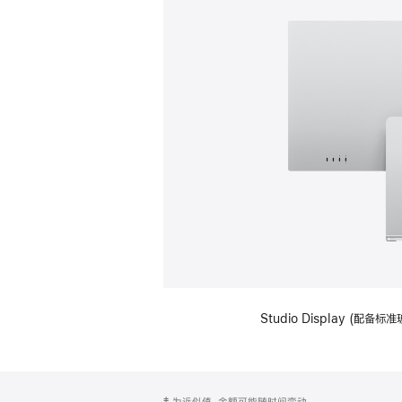
Studio Display (
网
脚