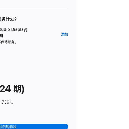
 服务计划？
dio Display)
AppleCare+
添加
期)
服
坏保修服务。
务
计
划
(适
用
于
24 期)
Studio
Display)
1,736
脚
‡。
注
加到购物袋