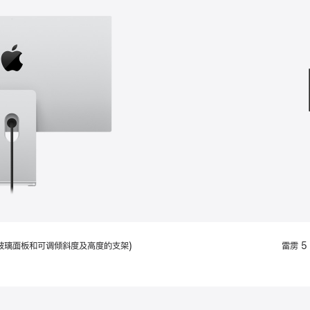
款
选
项)
配备标准玻璃面板和可调倾斜度及高度的支架)
雷雳 5 