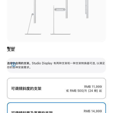
支架
选择你合用的支架。
Studio Display 有两种支架和一种支架转换器可选，以满足
展
你的各种安装需求。
开
RMB 11,999
可调倾斜度的支架
或 RMB 500/月 (24 期) 起
RMB 14,999
可调倾斜度及高‍度的支‍架