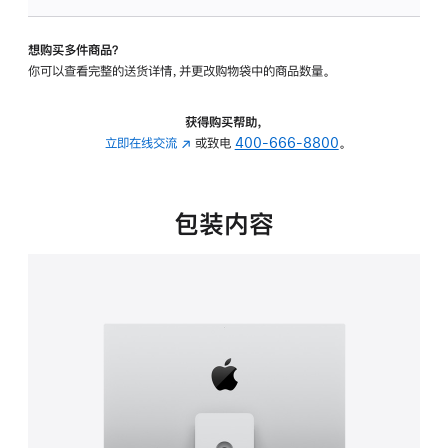
可
调
想购买多件商品？
倾
你可以查看完整的送货详情，并更改购物袋中的商品数量。
斜
度
及
获得购买帮助，
高
立即在线交流
(在
或致电
400-666-8800
。
度
新
的
窗
支
口
包装内容
架
中
的
打
分
开)
期
付
款
选
项)