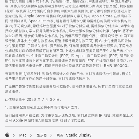
期付款方案由信用卡发卡机构 (包括但不限于招商银行、中国建设银行、中国工商银行
等，具体支持分期付款服务的可选择银行及对应分期付款方案请见付款页面)、蚂蚁金服
(花呗) 以及微信分付面向符合条件的中国大陆居民提供。部分银行会要求你通过支付
宝完成购买。Apple Store 零售店的分期付款方案可能与 Apple Store 在线商店不
同，请到店咨询 Specialist 专家。所有银行信用卡分期均需经你的信用卡发卡机构批
准；对于花呗分期，需经蚂蚁金服批准；对于微信分付分期，需经微信分付批准。如果你选
择的分期付款方案未获得信用卡发卡机构、蚂蚁金服或微信分付的批准，Apple 将不会
被告知原因。请参阅信用卡发卡机构 (包括但不限于招商银行、中国建设银行、中国工商
银行等，具体支持分期付款服务的可选择银行请见付款页面) 网站、支付宝网站和微信
分付服务页面，了解相关条件、费用和收费。订单可能需要满足特定金额要求，不同免息
分期期数对应的最低限额可能有所不同。上述分期付款服务只适用于个人消费者。企业
和教育机构客户、企业员工购买计划 (EPP) 和 Apple 员工购买计划 (EPP) 适用的分
期付款方案可能与上述方案不同，详情请参见教育商店、EPP 在线商店和企业商店。公
司信用卡无资格申请分期。招商银行分期付款单笔订单最高限额为 RMB 150000。
当商品有货并/或发货时，购物金额将计入你的信用卡、支付宝或微信分付账单。相关财
务费用将显示在你的信用卡对账单、支付宝或微信账户中。
产品按广告宣传价或标价提供分期付款服务。价格包含增值税。所有订单均可享受免费
送货服务。
此信息更新于 2026 年 7 月 30 日。
1. 重量依配置和制造工艺的不同而可能有所差异。
我们会使用你所在位置，为你更快显示送货选项。我们通过你的 IP 地址，或者你在上次
访问 Apple 网站时输入的位置信息，找到了你的位置。
Mac
显示器
购买 Studio Display