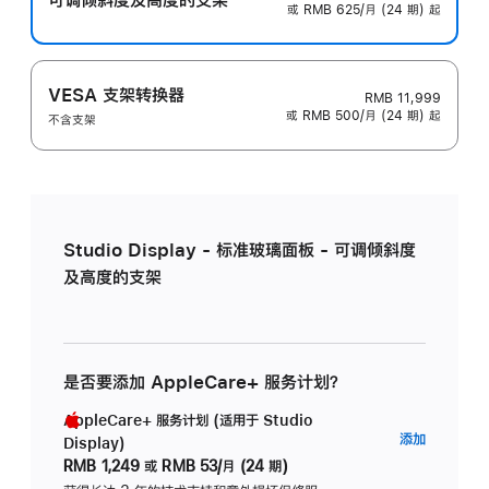
或 RMB 625/月 (24 期) 起
VESA 支架转换器
RMB 11,999
或 RMB 500/月 (24 期) 起
不含支架
Studio Display - 标准玻璃面板 - 可调倾斜度
及高度的支架
是否要添加 AppleCare+ 服务计划？
AppleCare+ 服务计划 (适用于 Studio
AppleC
添加
Display)
服
RMB 1,249
或
RMB 53/月 (24 期)