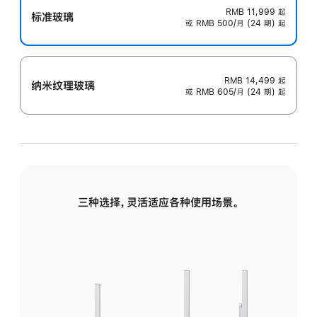
RMB 11,999
起
标准玻璃
或 RMB 500/月 (24 期) 起
RMB 14,499
起
纳米纹理玻璃
或 RMB 605/月 (24 期) 起
三种选择，灵活适应各种使用场景。
标