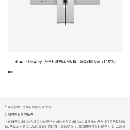
Studio Display (配备标准玻璃面板和可调倾斜度及高度的支架)
网
脚
‡ 为近似值。金额可能随时间变动。
注
页
分期付款服务的条件
页
上述所示分期付款金额仅为使用特定期数免息分期付款估算得出的示例 (仅显示整数数
脚
额，未显示小数点以后的金额)，实际支付金额以银行、花呗或微信分付账单为准。上述分