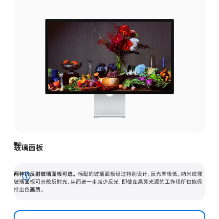
玻璃面板
两种抗反射玻璃面板可选。
标配的玻璃面板经过特别设计，反光率极低。纳米纹理
展
玻璃面板可分散反射光，从而进一步减少反光，即使在高亮光源的工作场所也能保
持出色画质。
开