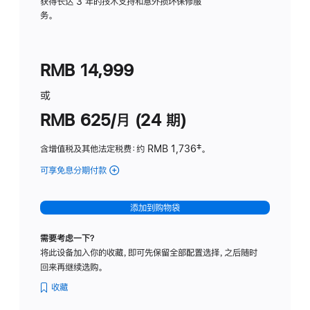
务
获得长达 3 年的技术支持和意外损坏保修服
务。
计
划
(适
RMB 14,999
用
于
或
Studio
RMB 625/月 (24 期)
Display
含增值税及其他法定税费
：约 RMB 1,736
脚
‡。
注
可享免息分期付款
(Studio
Display
-
添加到购物袋
标
准
需要考虑一下？
玻
将此设备加入你的收藏，即可先保留全部配置选择，之后随时
璃
回来再继续选购。
面
板
收藏
-