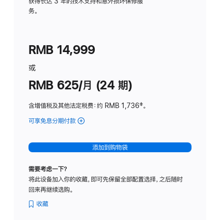
务
获得长达 3 年的技术支持和意外损坏保修服
务。
计
划
(适
RMB 14,999
用
于
或
Studio
RMB 625/月 (24 期)
Display
含增值税及其他法定税费
：约 RMB 1,736
脚
‡。
注
可享免息分期付款
(Studio
Display
-
添加到购物袋
标
准
需要考虑一下？
玻
将此设备加入你的收藏，即可先保留全部配置选择，之后随时
璃
回来再继续选购。
面
板
收藏
-