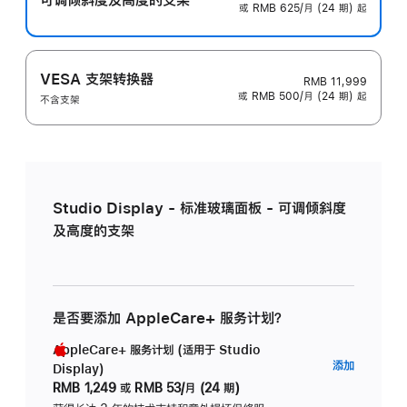
或 RMB 625/月 (24 期) 起
VESA 支架转换器
RMB 11,999
或 RMB 500/月 (24 期) 起
不含支架
Studio Display - 标准玻璃面板 - 可调倾斜度
及高度的支架
是否要添加 AppleCare+ 服务计划？
AppleCare+ 服务计划 (适用于 Studio
AppleC
添加
Display)
服
RMB 1,249
或
RMB 53/月 (24 期)