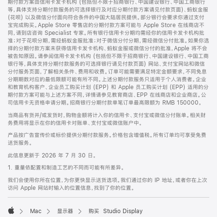
期付款方案由信用卡发卡机构 (包括但不限于招商银行、中国建设银行、中国工商银行
等，具体支持分期付款服务的可选择银行及对应分期付款方案请见付款页面)、蚂蚁金服
(花呗) 以及微信分付面向符合条件的中国大陆居民提供。部分银行会要求你通过支付
宝完成购买。Apple Store 零售店的分期付款方案可能与 Apple Store 在线商店不
同，请到店咨询 Specialist 专家。所有银行信用卡分期均需经你的信用卡发卡机构批
准；对于花呗分期，需经蚂蚁金服批准；对于微信分付分期，需经微信分付批准。如果你选
择的分期付款方案未获得信用卡发卡机构、蚂蚁金服或微信分付的批准，Apple 将不会
被告知原因。请参阅信用卡发卡机构 (包括但不限于招商银行、中国建设银行、中国工商
银行等，具体支持分期付款服务的可选择银行请见付款页面) 网站、支付宝网站和微信
分付服务页面，了解相关条件、费用和收费。订单可能需要满足特定金额要求，不同免息
分期期数对应的最低限额可能有所不同。上述分期付款服务只适用于个人消费者。企业
和教育机构客户、企业员工购买计划 (EPP) 和 Apple 员工购买计划 (EPP) 适用的分
期付款方案可能与上述方案不同，详情请参见教育商店、EPP 在线商店和企业商店。公
司信用卡无资格申请分期。招商银行分期付款单笔订单最高限额为 RMB 150000。
当商品有货并/或发货时，购物金额将计入你的信用卡、支付宝或微信分付账单。相关财
务费用将显示在你的信用卡对账单、支付宝或微信账户中。
产品按广告宣传价或标价提供分期付款服务。价格包含增值税。所有订单均可享受免费
送货服务。
此信息更新于 2026 年 7 月 30 日。
1. 重量依配置和制造工艺的不同而可能有所差异。
我们会使用你所在位置，为你更快显示送货选项。我们通过你的 IP 地址，或者你在上次
访问 Apple 网站时输入的位置信息，找到了你的位置。
Mac
显示器
购买 Studio Display