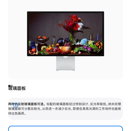
玻璃面板
两种抗反射玻璃面板可选。
标配的玻璃面板经过特别设计，反光率极低。纳米纹理
展
玻璃面板可分散反射光，从而进一步减少反光，即使在高亮光源的工作场所也能保
持出色画质。
开