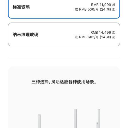
RMB 11,999
起
标准玻璃
或 RMB 500/月 (24 期) 起
RMB 14,499
起
纳米纹理玻璃
或 RMB 605/月 (24 期) 起
三种选择，灵活适应各种使用场景。
标