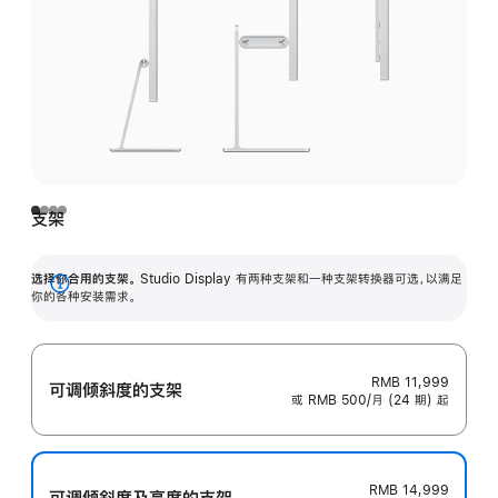
支架
选择你合用的支架。
Studio Display 有两种支架和一种支架转换器可选，以满足
展
你的各种安装需求。
开
RMB 11,999
可调倾斜度的支架
或 RMB 500/月 (24 期) 起
RMB 14,999
可调倾斜度及高‍度的支‍架