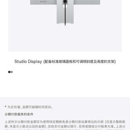
Studio Display (配备标准玻璃面板和可调倾斜度及高度的支架)
网
脚
‡ 为近似值。金额可能随时间变动。
注
页
分期付款服务的条件
页
上述所示分期付款金额仅为使用特定期数免息分期付款估算得出的示例 (仅显示整数数
脚
额，未显示小数点以后的金额)，实际支付金额以银行、花呗或微信分付账单为准。上述分