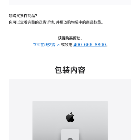
可
调
想购买多件商品？
倾
你可以查看完整的送货详情，并更改购物袋中的商品数量。
斜
度
及
获得购买帮助，
高
立即在线交流
(在
或致电
400-666-8800
。
度
新
的
窗
支
口
包装内容
架
中
的
打
分
开)
期
付
款
选
项)