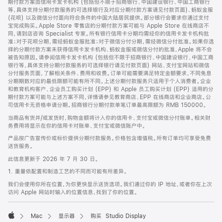
期付款方案由信用卡发卡机构 (包括但不限于招商银行、中国建设银行、中国工商银行
等，具体支持分期付款服务的可选择银行及对应分期付款方案请见付款页面)、蚂蚁金服
(花呗) 以及微信分付面向符合条件的中国大陆居民提供。部分银行会要求你通过支付
宝完成购买。Apple Store 零售店的分期付款方案可能与 Apple Store 在线商店不
同，请到店咨询 Specialist 专家。所有银行信用卡分期均需经你的信用卡发卡机构批
准；对于花呗分期，需经蚂蚁金服批准；对于微信分付分期，需经微信分付批准。如果你选
择的分期付款方案未获得信用卡发卡机构、蚂蚁金服或微信分付的批准，Apple 将不会
被告知原因。请参阅信用卡发卡机构 (包括但不限于招商银行、中国建设银行、中国工商
银行等，具体支持分期付款服务的可选择银行请见付款页面) 网站、支付宝网站和微信
分付服务页面，了解相关条件、费用和收费。订单可能需要满足特定金额要求，不同免息
分期期数对应的最低限额可能有所不同。上述分期付款服务只适用于个人消费者。企业
和教育机构客户、企业员工购买计划 (EPP) 和 Apple 员工购买计划 (EPP) 适用的分
期付款方案可能与上述方案不同，详情请参见教育商店、EPP 在线商店和企业商店。公
司信用卡无资格申请分期。招商银行分期付款单笔订单最高限额为 RMB 150000。
当商品有货并/或发货时，购物金额将计入你的信用卡、支付宝或微信分付账单。相关财
务费用将显示在你的信用卡对账单、支付宝或微信账户中。
产品按广告宣传价或标价提供分期付款服务。价格包含增值税。所有订单均可享受免费
送货服务。
此信息更新于 2026 年 7 月 30 日。
1. 重量依配置和制造工艺的不同而可能有所差异。
我们会使用你所在位置，为你更快显示送货选项。我们通过你的 IP 地址，或者你在上次
访问 Apple 网站时输入的位置信息，找到了你的位置。
Mac
显示器
购买 Studio Display