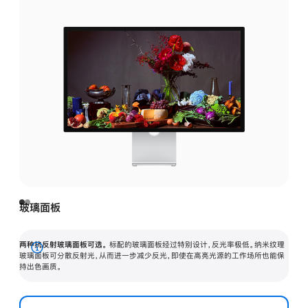
玻璃面板
两种抗反射玻璃面板可选。
标配的玻璃面板经过特别设计，反光率极低。纳米纹理
展
玻璃面板可分散反射光，从而进一步减少反光，即使在高亮光源的工作场所也能保
持出色画质。
开