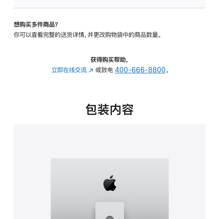
可
调
想购买多件商品？
倾
你可以查看完整的送货详情，并更改购物袋中的商品数量。
斜
度
及
获得购买帮助，
高
立即在线交流
(在
或致电
400-666-8800
。
度
新
的
窗
支
口
包装内容
架
中
的
打
分
开)
期
付
款
选
项)