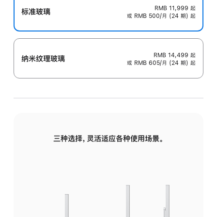
RMB 11,999
起
标准玻璃
或 RMB 500/月 (24 期) 起
RMB 14,499
起
纳米纹理玻璃
或 RMB 605/月 (24 期) 起
三种选择，灵活适应各种使用场景。
标