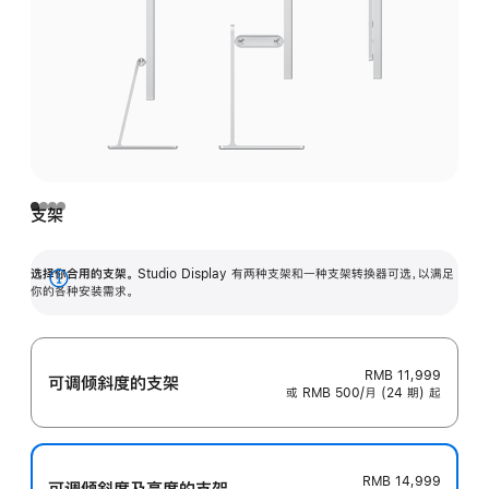
支架
选择你合用的支架。
Studio Display 有两种支架和一种支架转换器可选，以满足
展
你的各种安装需求。
开
RMB 11,999
可调倾斜度的支架
或 RMB 500/月 (24 期) 起
RMB 14,999
可调倾斜度及高‍度的支‍架