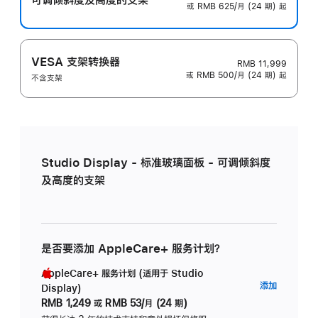
或 RMB 625/月 (24 期) 起
VESA 支架转换器
RMB 11,999
或 RMB 500/月 (24 期) 起
不含支架
Studio Display - 标准玻璃面板 - 可调倾斜度
及高度的支架
是否要添加 AppleCare+ 服务计划？
AppleCare+ 服务计划 (适用于 Studio
AppleC
添加
Display)
服
RMB 1,249
或
RMB 53/月 (24 期)