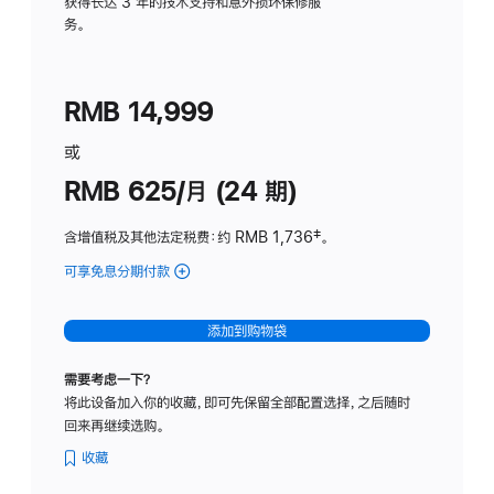
务
获得长达 3 年的技术支持和意外损坏保修服
务。
计
划
(适
RMB 14,999
用
于
或
Studio
RMB 625/月 (24 期)
Display
含增值税及其他法定税费
：约 RMB 1,736
脚
‡。
注
可享免息分期付款
(Studio
Display
-
添加到购物袋
标
准
需要考虑一下？
玻
将此设备加入你的收藏，即可先保留全部配置选择，之后随时
璃
回来再继续选购。
面
板
收藏
-