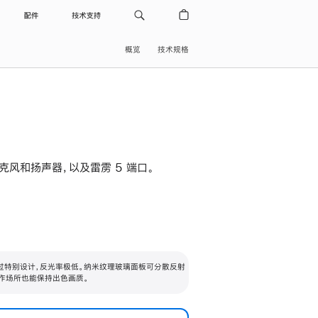
配件
技术支持
概览
技术规格
级麦克风和扬声器，以及雷雳 5 端口。
过特别设计，反光率极低。纳米纹理玻璃面板可分散反射
作场所也能保持出色画质。