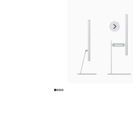
上
下
一
一
张
张
图
图
库
库
图
图
片
片
-
-
支
支
架
架