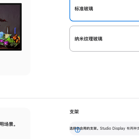
标准玻璃
纳米纹理玻璃
支架
用场景。
标配可调倾斜度的支架，提供 30 度的倾斜度
选
选择你合用的支架。
Studio Display
调节范围。
展