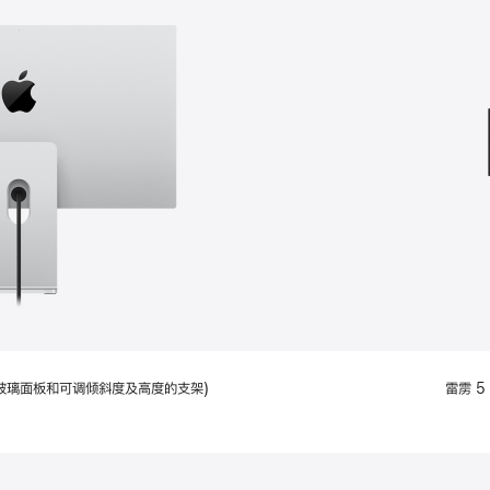
款
选
项)
配备标准玻璃面板和可调倾斜度及高度的支架)
雷雳 5 