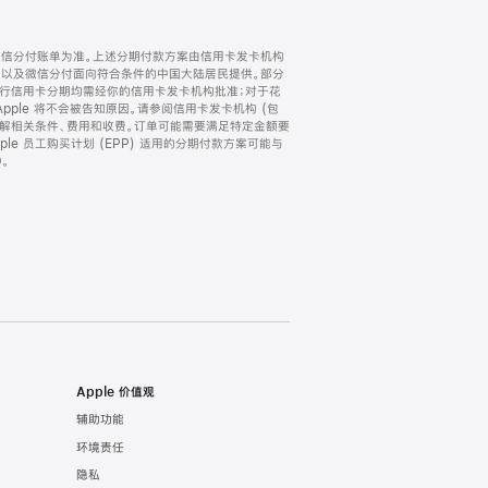
微信分付账单为准。上述分期付款方案由信用卡发卡机构
) 以及微信分付面向符合条件的中国大陆居民提供。部分
家。所有银行信用卡分期均需经你的信用卡发卡机构批准；对于花
ple 将不会被告知原因。请参阅信用卡发卡机构 (包
了解相关条件、费用和收费。订单可能需要满足特定金额要
e 员工购买计划 (EPP) 适用的分期付款方案可能与
。
Apple 价值观
辅助功能
环境责任
隐私