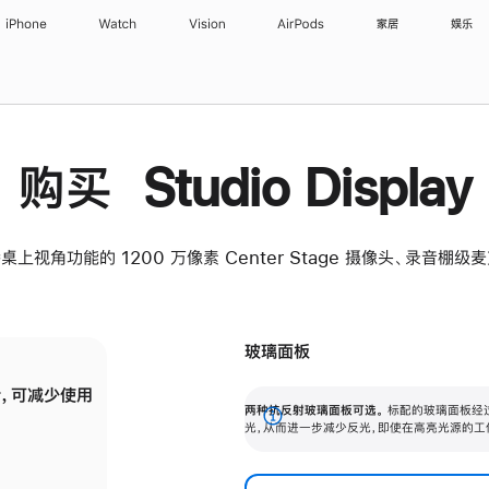
iPhone
Watch
Vision
AirPods
家居
娱乐
购买 Studio Display
桌上视角功能的 1200 万像素 Center Stage 摄像头、录音棚
玻璃面板
，可减少使用
纳米纹理玻璃面板可进一步减少反光，即使在
两种抗反射玻璃面板可选。
标配的玻璃面板经
。
有高亮光源的场所使用，也能保持出色画质。
展
光，从而进一步减少反光，即使在高亮光源的工
开