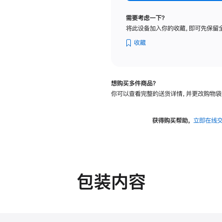
标
准
需要考虑一下？
玻
将此设备加入你的收藏，即可先保留
璃
面
收藏
板
-
可
想购买多件商品？
调
你可以查看完整的送货详情，并更改购物袋
倾
斜
度
获得购买帮助，
立即在线
及
高
度
的
支
包装内容
架
的
分
期
付