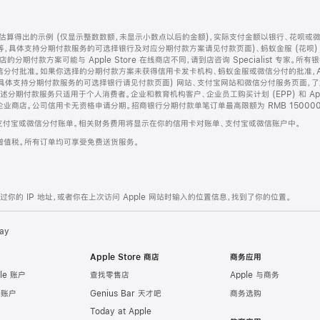
算得出的示例 (仅显示整数数额，未显示小数点以后的金额)，实际支付金额以银行、花呗或
等，具体支持分期付款服务的可选择银行及对应分期付款方案请见付款页面)、蚂蚁金服 (花呗
售店的分期付款方案可能与 Apple Store 在线商店不同，请到店咨询 Specialist 专
分付批准。如果你选择的分期付款方案未获得信用卡发卡机构、蚂蚁金服或微信分付的批准，Ap
具体支持分期付款服务的可选择银行请见付款页面) 网站、支付宝网站和微信分付服务页面，
期付款服务只适用于个人消费者。企业和教育机构客户、企业员工购买计划 (EPP) 和 Appl
企业商店。公司信用卡无资格申请分期。招商银行分期付款单笔订单最高限额为 RMB 150000
支付宝或微信分付账单。相关财务费用将显示在你的信用卡对账单、支付宝或微信账户中。
增值税。所有订单均可享受免费送货服务。
的 IP 地址，或者你在上次访问 Apple 网站时输入的位置信息，找到了你的位置。
ay
Apple Store 商店
商务应用
le 账户
查找零售店
Apple 与商务
e 账户
Genius Bar 天才吧
商务选购
Today at Apple