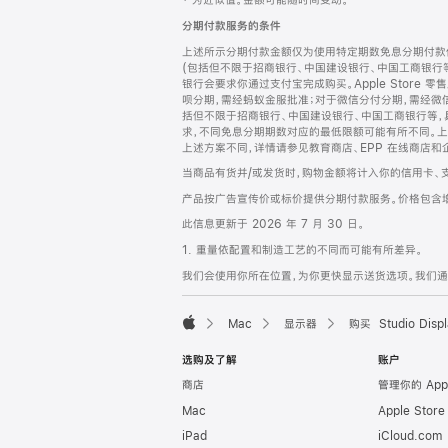
‡ 为近似值。金额可能随时间变动。
注
页
分期付款服务的条件
页
上述所示分期付款金额仅为使用特定期数免息分期付款估
脚
(包括但不限于招商银行、中国建设银行、中国工商银行
银行会要求你通过支付宝完成购买。Apple Store 零
呗分期，需经蚂蚁金服批准；对于微信分付分期，需经微信
括但不限于招商银行、中国建设银行、中国工商银行等，
求，不同免息分期期数对应的最低限额可能有所不同。上述分
上述方案不同，详情请参见教育商店、EPP 在线商店和
当商品有货并/或发货时，购物金额将计入你的信用卡、
产品按广告宣传价或标价提供分期付款服务。价格包含
此信息更新于 2026 年 7 月 30 日。
1. 重量依配置和制造工艺的不同而可能有所差异。
我们会使用你所在位置，为你更快显示送货选项。我们通过你
Mac
显示器
购买 Studio Displ
Apple
选购及了解
账户
商店
管理你的 App
Mac
Apple Stor
iPad
iCloud.com