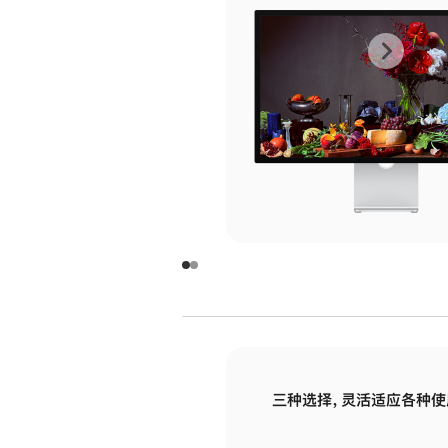
上
下
一
一
张
张
图
图
库
库
图
图
片
片
-
-
玻
玻
璃
璃
三种选择，灵活适应各种使
面
面
板
板