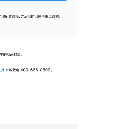
全部配置选择，之后随时回来再继续选购。
中的商品数量。
交流
(在
或致电
400-666-8800。
新
窗
口
中
打
开)