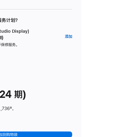
 服务计划？
dio Display)
AppleCare+
添加
期)
服
坏保修服务。
务
计
划
(适
用
于
24 期)
Studio
Display)
1,736
脚
‡。
注
加到购物袋