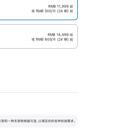
RMB 11,999
起
或 RMB 500/月 (24 期) 起
RMB 14,499
起
或 RMB 605/月 (24 期) 起
配可调倾斜度及高度的支架，额外增加 105
VESA 支架转换器
 有两种支架和一种支架转换器可选，以满足你的各种安装需求。
毫米的高度调节范围。
容的支架 (未随附)