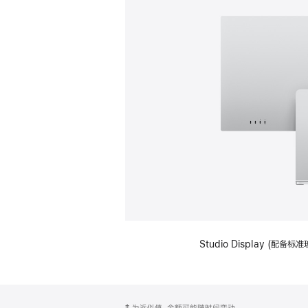
Studio Display (
网
脚