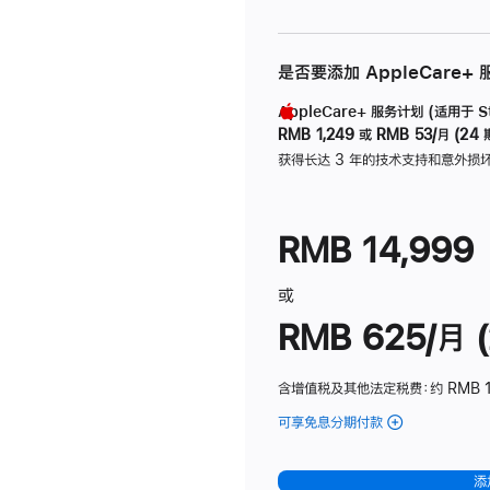
是否要添加 AppleCare+
AppleCare+ 服务计划 (适用于 Stu
RMB 1,249
或
RMB 53/月 (24 
获得长达 3 年的技术支持和意外损
RMB 14,999
或
RMB 625/月 (
含增值税及其他法定税费
：约 RMB 
可享免息分期付款
(Studio
Display
-
添