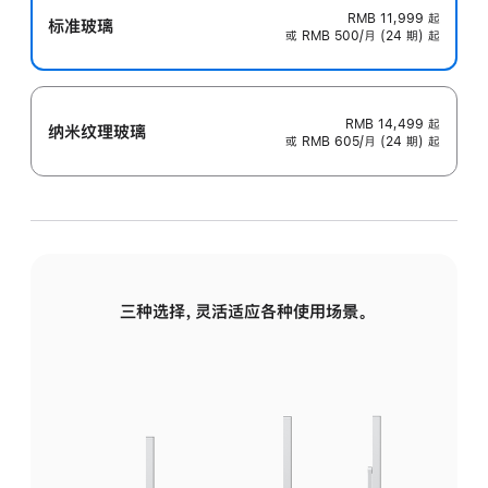
RMB 11,999
起
标准玻璃
或 RMB 500/月 (24 期) 起
RMB 14,499
起
纳米纹理玻璃
或 RMB 605/月 (24 期) 起
三种选择，灵活适应各种使用场景。
标