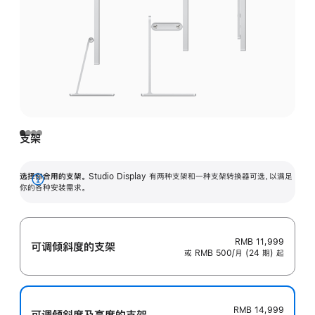
支架
选择你合用的支架。
Studio Display 有两种支架和一种支架转换器可选，以满足
展
你的各种安装需求。
开
RMB 11,999
可调倾斜度的支架
或 RMB 500/月 (24 期) 起
RMB 14,999
可调倾斜度及高‍度的支‍架