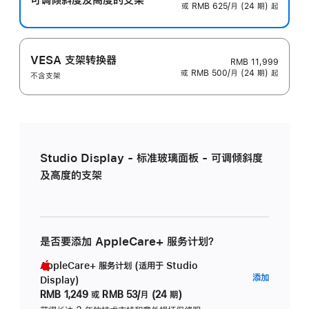
或 RMB 625/月 (24 期) 起
VESA 支架转换器
RMB 11,999
或 RMB 500/月 (24 期) 起
不含支架
Studio Display - 标准玻璃面板 - 可调倾斜度
及高度的支架
是否要添加 AppleCare+ 服务计划？
AppleCare+ 服务计划 (适用于 Studio
AppleC
添加
Display)
服
RMB 1,249
或
RMB 53/月 (24 期)