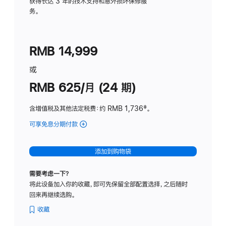
务
获得长达 3 年的技术支持和意外损坏保修服
务。
计
划
(适
RMB 14,999
用
于
或
Studio
RMB 625/月 (24 期)
Display
含增值税及其他法定税费
：约 RMB 1,736
脚
‡。
注
可享免息分期付款
(Studio
Display
-
添加到购物袋
标
准
需要考虑一下？
玻
将此设备加入你的收藏，即可先保留全部配置选择，之后随时
璃
回来再继续选购。
面
板
收藏
-