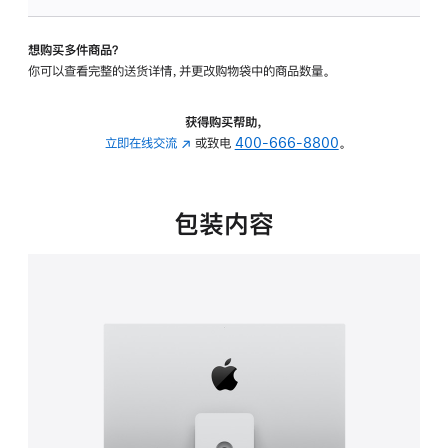
可
调
想购买多件商品？
倾
你可以查看完整的送货详情，并更改购物袋中的商品数量。
斜
度
及
获得购买帮助，
高
立即在线交流
(在
或致电
400-666-8800
。
度
新
的
窗
支
口
包装内容
架
中
的
打
分
开)
期
付
款
选
项)