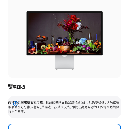
玻璃面板
两种抗反射玻璃面板可选。
标配的玻璃面板经过特别设计，反光率极低。纳米纹理
展
玻璃面板可分散反射光，从而进一步减少反光，即使在高亮光源的工作场所也能保
持出色画质。
开