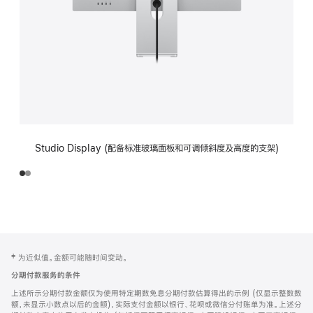
Studio Display (配备标准玻璃面板和可调倾斜度及高度的支架)
网
脚
‡ 为近似值。金额可能随时间变动。
注
页
分期付款服务的条件
页
上述所示分期付款金额仅为使用特定期数免息分期付款估算得出的示例 (仅显示整数数
脚
额，未显示小数点以后的金额)，实际支付金额以银行、花呗或微信分付账单为准。上述分