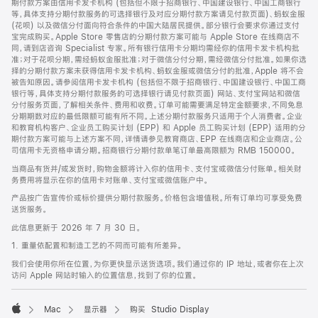
期付款方案由信用卡发卡机构 (包括但不限于招商银行、中国建设银行、中国工商银行
等，具体支持分期付款服务的可选择银行及对应分期付款方案请见付款页面)、蚂蚁金服
(花呗) 以及微信分付面向符合条件的中国大陆居民提供。部分银行会要求你通过支付
宝完成购买。Apple Store 零售店的分期付款方案可能与 Apple Store 在线商店不
同，请到店咨询 Specialist 专家。所有银行信用卡分期均需经你的信用卡发卡机构批
准；对于花呗分期，需经蚂蚁金服批准；对于微信分付分期，需经微信分付批准。如果你选
择的分期付款方案未获得信用卡发卡机构、蚂蚁金服或微信分付的批准，Apple 将不会
被告知原因。请参阅信用卡发卡机构 (包括但不限于招商银行、中国建设银行、中国工商
银行等，具体支持分期付款服务的可选择银行请见付款页面) 网站、支付宝网站和微信
分付服务页面，了解相关条件、费用和收费。订单可能需要满足特定金额要求，不同免息
分期期数对应的最低限额可能有所不同。上述分期付款服务只适用于个人消费者。企业
和教育机构客户、企业员工购买计划 (EPP) 和 Apple 员工购买计划 (EPP) 适用的分
期付款方案可能与上述方案不同，详情请参见教育商店、EPP 在线商店和企业商店。公
司信用卡无资格申请分期。招商银行分期付款单笔订单最高限额为 RMB 150000。
当商品有货并/或发货时，购物金额将计入你的信用卡、支付宝或微信分付账单。相关财
务费用将显示在你的信用卡对账单、支付宝或微信账户中。
产品按广告宣传价或标价提供分期付款服务。价格包含增值税。所有订单均可享受免费
送货服务。
此信息更新于 2026 年 7 月 30 日。
1. 重量依配置和制造工艺的不同而可能有所差异。
我们会使用你所在位置，为你更快显示送货选项。我们通过你的 IP 地址，或者你在上次
访问 Apple 网站时输入的位置信息，找到了你的位置。
Mac
显示器
购买 Studio Display