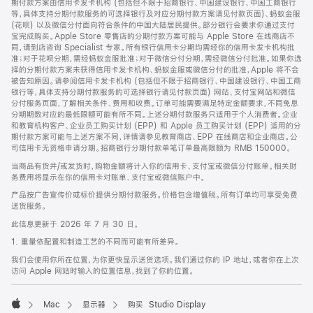
期付款方案由信用卡发卡机构 (包括但不限于招商银行、中国建设银行、中国工商银行
等，具体支持分期付款服务的可选择银行及对应分期付款方案请见付款页面)、蚂蚁金服
(花呗) 以及微信分付面向符合条件的中国大陆居民提供。部分银行会要求你通过支付
宝完成购买。Apple Store 零售店的分期付款方案可能与 Apple Store 在线商店不
同，请到店咨询 Specialist 专家。所有银行信用卡分期均需经你的信用卡发卡机构批
准；对于花呗分期，需经蚂蚁金服批准；对于微信分付分期，需经微信分付批准。如果你选
择的分期付款方案未获得信用卡发卡机构、蚂蚁金服或微信分付的批准，Apple 将不会
被告知原因。请参阅信用卡发卡机构 (包括但不限于招商银行、中国建设银行、中国工商
银行等，具体支持分期付款服务的可选择银行请见付款页面) 网站、支付宝网站和微信
分付服务页面，了解相关条件、费用和收费。订单可能需要满足特定金额要求，不同免息
分期期数对应的最低限额可能有所不同。上述分期付款服务只适用于个人消费者。企业
和教育机构客户、企业员工购买计划 (EPP) 和 Apple 员工购买计划 (EPP) 适用的分
期付款方案可能与上述方案不同，详情请参见教育商店、EPP 在线商店和企业商店。公
司信用卡无资格申请分期。招商银行分期付款单笔订单最高限额为 RMB 150000。
当商品有货并/或发货时，购物金额将计入你的信用卡、支付宝或微信分付账单。相关财
务费用将显示在你的信用卡对账单、支付宝或微信账户中。
产品按广告宣传价或标价提供分期付款服务。价格包含增值税。所有订单均可享受免费
送货服务。
此信息更新于 2026 年 7 月 30 日。
1. 重量依配置和制造工艺的不同而可能有所差异。
我们会使用你所在位置，为你更快显示送货选项。我们通过你的 IP 地址，或者你在上次
访问 Apple 网站时输入的位置信息，找到了你的位置。
Mac
显示器
购买 Studio Display