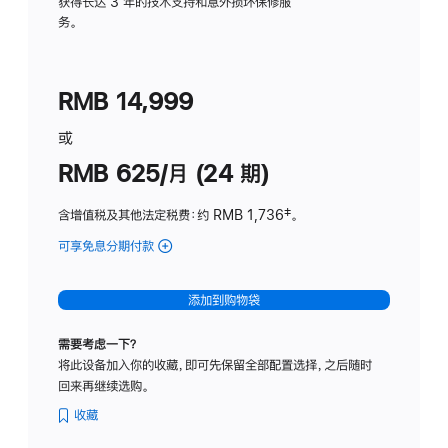
务
获得长达 3 年的技术支持和意外损坏保修服
务。
计
划
(适
RMB 14,999
用
于
或
Studio
RMB 625/月 (24 期)
Display
含增值税及其他法定税费
：约 RMB 1,736
脚
‡。
注
可享免息分期付款
(Studio
Display
-
添加到购物袋
标
准
需要考虑一下？
玻
将此设备加入你的收藏，即可先保留全部配置选择，之后随时
璃
回来再继续选购。
面
板
收藏
-