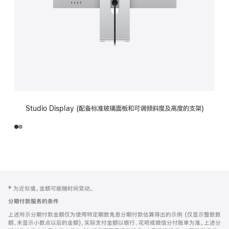
Studio Display (配备标准玻璃面板和可调倾斜度及高度的支架)
网
脚
‡ 为近似值。金额可能随时间变动。
注
页
分期付款服务的条件
页
上述所示分期付款金额仅为使用特定期数免息分期付款估算得出的示例 (仅显示整数数
脚
额，未显示小数点以后的金额)，实际支付金额以银行、花呗或微信分付账单为准。上述分