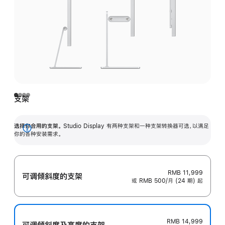
支架
选择你合用的支架。
Studio Display 有两种支架和一种支架转换器可选，以满足
展
你的各种安装需求。
开
RMB 11,999
可调倾斜度的支架
或 RMB 500/月 (24 期) 起
RMB 14,999
可调倾斜度及高‍度的支‍架