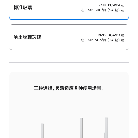
RMB 11,999
起
标准玻璃
或 RMB 500/月 (24 期) 起
RMB 14,499
起
纳米纹理玻璃
或 RMB 605/月 (24 期) 起
三种选择，灵活适应各种使用场景。
标