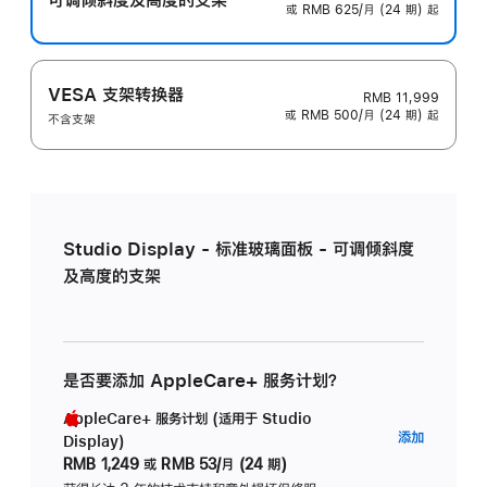
或 RMB 625/月 (24 期) 起
VESA 支架转换器
RMB 11,999
或 RMB 500/月 (24 期) 起
不含支架
Studio Display - 标准玻璃面板 - 可调倾斜度
及高度的支架
是否要添加 AppleCare+ 服务计划？
AppleCare+ 服务计划 (适用于 Studio
AppleC
添加
Display)
服
RMB 1,249
或
RMB 53/月 (24 期)