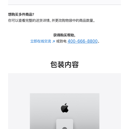
可
调
想购买多件商品？
倾
你可以查看完整的送货详情，并更改购物袋中的商品数量。
斜
度
及
获得购买帮助，
高
立即在线交流
(在
或致电
400-666-8800
。
度
新
的
窗
支
口
包装内容
架
中
的
打
分
开)
期
付
款
选
项)