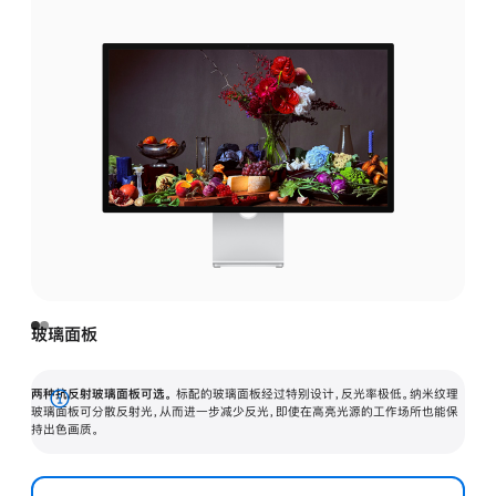
玻璃面板
两种抗反射玻璃面板可选。
标配的玻璃面板经过特别设计，反光率极低。纳米纹理
展
玻璃面板可分散反射光，从而进一步减少反光，即使在高亮光源的工作场所也能保
持出色画质。
开