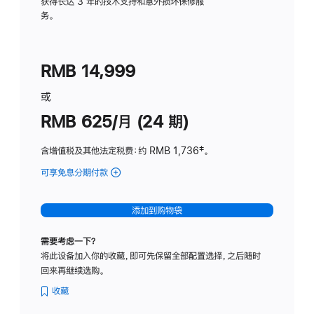
务
获得长达 3 年的技术支持和意外损坏保修服
务。
计
划
(适
RMB 14,999
用
于
或
Studio
RMB 625/月 (24 期)
Display
含增值税及其他法定税费
：约 RMB 1,736
脚
‡。
注
可享免息分期付款
(Studio
Display
-
添加到购物袋
标
准
需要考虑一下？
玻
将此设备加入你的收藏，即可先保留全部配置选择，之后随时
璃
回来再继续选购。
面
板
收藏
-