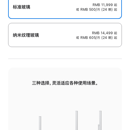
RMB 11,999
起
标准玻璃
或 RMB 500/月 (24 期) 起
RMB 14,499
起
纳米纹理玻璃
或 RMB 605/月 (24 期) 起
三种选择，灵活适应各种使用场景。
标