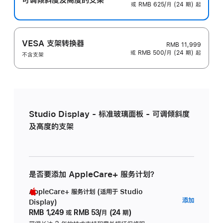
或 RMB 625/月 (24 期) 起
VESA 支架转换器
RMB 11,999
或 RMB 500/月 (24 期) 起
不含支架
Studio Display - 标准玻璃面板 - 可调倾斜度
及高度的支架
是否要添加 AppleCare+ 服务计划？
AppleCare+ 服务计划 (适用于 Studio
AppleC
添加
Display)
服
RMB 1,249
或
RMB 53/月 (24 期)