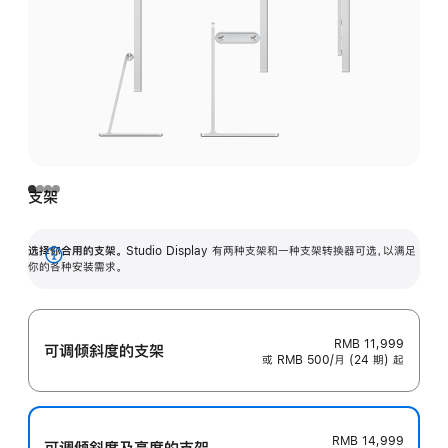
支架
选择你合用的支架。
Studio Display 有两种支架和一种支架转换器可选，以满足
展
你的各种安装需求。
开
RMB 11,999
可调倾斜度的支架
或 RMB 500/月 (24 期) 起
RMB 14,999
可调倾斜度及高‍度的支‍架