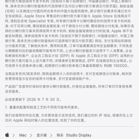
期付款方案由信用卡发卡机构 (包括但不限于招商银行、中国建设银行、中国工商银行
等，具体支持分期付款服务的可选择银行及对应分期付款方案请见付款页面)、蚂蚁金服
(花呗) 以及微信分付面向符合条件的中国大陆居民提供。部分银行会要求你通过支付
宝完成购买。Apple Store 零售店的分期付款方案可能与 Apple Store 在线商店不
同，请到店咨询 Specialist 专家。所有银行信用卡分期均需经你的信用卡发卡机构批
准；对于花呗分期，需经蚂蚁金服批准；对于微信分付分期，需经微信分付批准。如果你选
择的分期付款方案未获得信用卡发卡机构、蚂蚁金服或微信分付的批准，Apple 将不会
被告知原因。请参阅信用卡发卡机构 (包括但不限于招商银行、中国建设银行、中国工商
银行等，具体支持分期付款服务的可选择银行请见付款页面) 网站、支付宝网站和微信
分付服务页面，了解相关条件、费用和收费。订单可能需要满足特定金额要求，不同免息
分期期数对应的最低限额可能有所不同。上述分期付款服务只适用于个人消费者。企业
和教育机构客户、企业员工购买计划 (EPP) 和 Apple 员工购买计划 (EPP) 适用的分
期付款方案可能与上述方案不同，详情请参见教育商店、EPP 在线商店和企业商店。公
司信用卡无资格申请分期。招商银行分期付款单笔订单最高限额为 RMB 150000。
当商品有货并/或发货时，购物金额将计入你的信用卡、支付宝或微信分付账单。相关财
务费用将显示在你的信用卡对账单、支付宝或微信账户中。
产品按广告宣传价或标价提供分期付款服务。价格包含增值税。所有订单均可享受免费
送货服务。
此信息更新于 2026 年 7 月 30 日。
1. 重量依配置和制造工艺的不同而可能有所差异。
我们会使用你所在位置，为你更快显示送货选项。我们通过你的 IP 地址，或者你在上次
访问 Apple 网站时输入的位置信息，找到了你的位置。
Mac
显示器
购买 Studio Display