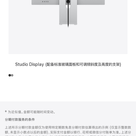
Studio Display (配备标准玻璃面板和可调倾斜度及高度的支架)
网
脚
‡ 为近似值。金额可能随时间变动。
注
页
分期付款服务的条件
页
上述所示分期付款金额仅为使用特定期数免息分期付款估算得出的示例 (仅显示整数数
脚
额，未显示小数点以后的金额)，实际支付金额以银行、花呗或微信分付账单为准。上述分