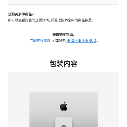
可
调
想购买多件商品？
倾
你可以查看完整的送货详情，并更改购物袋中的商品数量。
斜
度
及
获得购买帮助，
高
立即在线交流
(在
或致电
400-666-8800
。
度
新
的
窗
支
口
包装内容
架
中
的
打
分
开)
期
付
款
选
项)