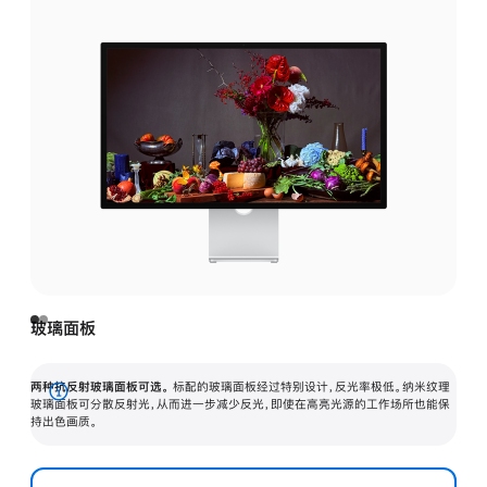
玻璃面板
两种抗反射玻璃面板可选。
标配的玻璃面板经过特别设计，反光率极低。纳米纹理
展
玻璃面板可分散反射光，从而进一步减少反光，即使在高亮光源的工作场所也能保
持出色画质。
开