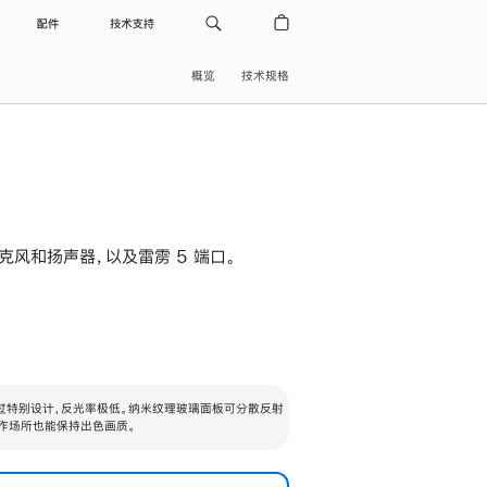
配件
技术支持
概览
技术规格
级麦克风和扬声器，以及雷雳 5 端口。
过特别设计，反光率极低。纳米纹理玻璃面板可分散反射
作场所也能保持出色画质。