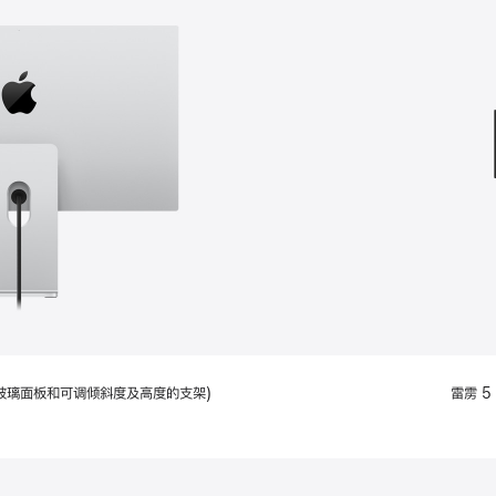
款
选
项)
配备标准玻璃面板和可调倾斜度及高度的支架)
雷雳 5 