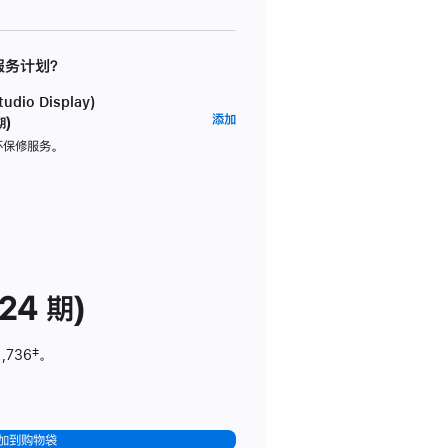
 服务计划？
dio Display)
AppleCare+
添加
期)
服
坏保修服务。
务
计
划
(适
用
于
24 期)
Studio
Display)
1,736
脚
‡。
注
加到购物袋