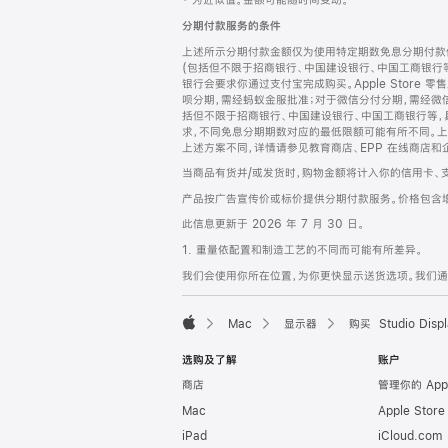
‡ 为近似值。金额可能随时间变动。
注
页
分期付款服务的条件
页
上述所示分期付款金额仅为使用特定期数免息分期付款估
脚
(包括但不限于招商银行、中国建设银行、中国工商银行
银行会要求你通过支付宝完成购买。Apple Store 零
呗分期，需经蚂蚁金服批准；对于微信分付分期，需经微信
括但不限于招商银行、中国建设银行、中国工商银行等，
求，不同免息分期期数对应的最低限额可能有所不同。上述分
上述方案不同，详情请参见教育商店、EPP 在线商店和
当商品有货并/或发货时，购物金额将计入你的信用卡、
产品按广告宣传价或标价提供分期付款服务。价格包含
此信息更新于 2026 年 7 月 30 日。
1. 重量依配置和制造工艺的不同而可能有所差异。
我们会使用你所在位置，为你更快显示送货选项。我们通过你
Mac
显示器
购买 Studio Displ
Apple
选购及了解
账户
商店
管理你的 App
Mac
Apple Stor
iPad
iCloud.com