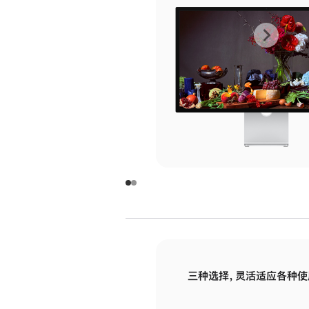
上
下
一
一
张
张
图
图
库
库
图
图
片
片
-
-
玻
玻
璃
璃
三种选择，灵活适应各种使
面
面
板
板