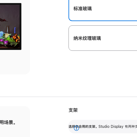
标准玻璃
纳米纹理玻璃
支架
用场景。
标配可调倾斜度的支架，提供 30 度的倾斜度
选
选择你合用的支架。
Studio Display
调节范围。
展