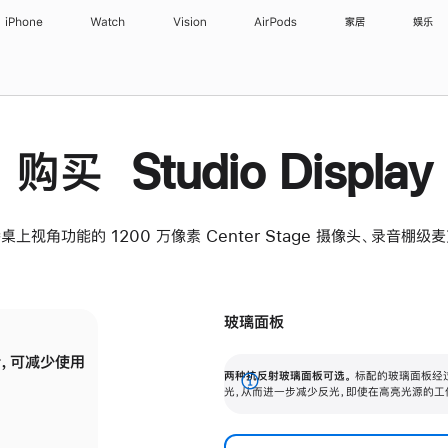
iPhone
Watch
Vision
AirPods
家居
娱乐
购买 Studio Display
桌上视角功能的 1200 万像素 Center Stage 摄像头、录音棚
玻璃面板
，可减少使用
纳米纹理玻璃面板可进一步减少反光，即使在
两种抗反射玻璃面板可选。
标配的玻璃面板经
。
有高亮光源的场所使用，也能保持出色画质。
展
光，从而进一步减少反光，即使在高亮光源的工
开