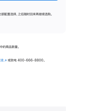
全部配置选择，之后随时回来再继续选购。
中的商品数量。
交流
(在
或致电
400-666-8800。
新
窗
口
中
打
开)