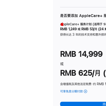
是否要添加 AppleCare+
AppleCare+ 服务计划 (适用于 Stu
RMB 1,249
或
RMB 53/月 (24 
获得长达 3 年的技术支持和意外损
RMB 14,999
或
RMB 625/月 (
含增值税及其他法定税费
：约 RMB 
可享免息分期付款
(Studio
Display
-
添