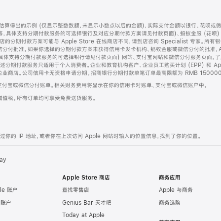
算得出的示例 (仅显示整数数额，未显示小数点以后的金额)，实际支付金额以银行、花呗或
等，具体支持分期付款服务的可选择银行及对应分期付款方案请见付款页面)、蚂蚁金服 (花呗
售店的分期付款方案可能与 Apple Store 在线商店不同，请到店咨询 Specialist 专
分付批准。如果你选择的分期付款方案未获得信用卡发卡机构、蚂蚁金服或微信分付的批准，Ap
具体支持分期付款服务的可选择银行请见付款页面) 网站、支付宝网站和微信分付服务页面，
期付款服务只适用于个人消费者。企业和教育机构客户、企业员工购买计划 (EPP) 和 Appl
企业商店。公司信用卡无资格申请分期。招商银行分期付款单笔订单最高限额为 RMB 150000
支付宝或微信分付账单。相关财务费用将显示在你的信用卡对账单、支付宝或微信账户中。
增值税。所有订单均可享受免费送货服务。
的 IP 地址，或者你在上次访问 Apple 网站时输入的位置信息，找到了你的位置。
ay
Apple Store 商店
商务应用
le 账户
查找零售店
Apple 与商务
e 账户
Genius Bar 天才吧
商务选购
Today at Apple