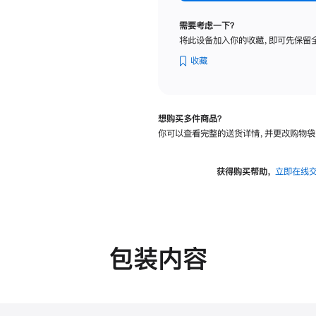
标
准
需要考虑一下？
玻
将此设备加入你的收藏，即可先保留
璃
面
收藏
板
-
可
想购买多件商品？
调
你可以查看完整的送货详情，并更改购物袋
倾
斜
度
获得购买帮助，
立即在线
及
高
度
的
支
包装内容
架
的
分
期
付