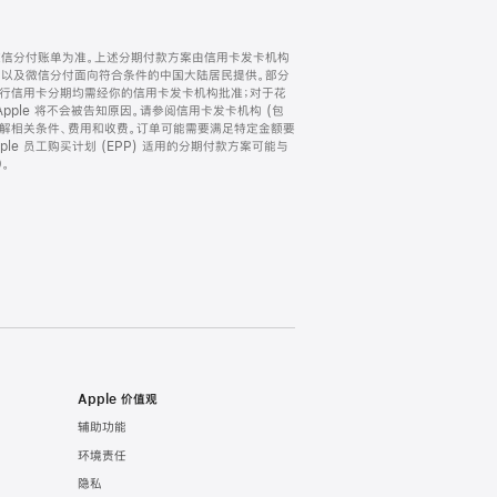
微信分付账单为准。上述分期付款方案由信用卡发卡机构
) 以及微信分付面向符合条件的中国大陆居民提供。部分
家。所有银行信用卡分期均需经你的信用卡发卡机构批准；对于花
ple 将不会被告知原因。请参阅信用卡发卡机构 (包
了解相关条件、费用和收费。订单可能需要满足特定金额要
e 员工购买计划 (EPP) 适用的分期付款方案可能与
。
Apple 价值观
辅助功能
环境责任
隐私