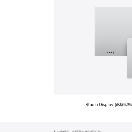
Studio Display (
网
脚