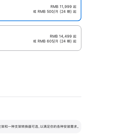
RMB 11,999
起
或 RMB 500/月 (24 期) 起
RMB 14,499
起
或 RMB 605/月 (24 期) 起
配可调倾斜度及高度的支架，额外增加 105
VESA 支架转换器
 有两种支架和一种支架转换器可选，以满足你的各种安装需求。
毫米的高度调节范围。
容的支架 (未随附)