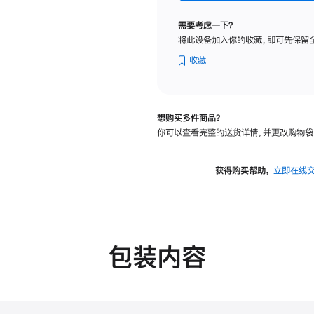
标
准
需要考虑一下？
玻
将此设备加入你的收藏，即可先保留
璃
面
收藏
板
-
可
想购买多件商品？
调
你可以查看完整的送货详情，并更改购物袋
倾
斜
度
获得购买帮助，
立即在线
及
高
度
的
支
包装内容
架
的
分
期
付