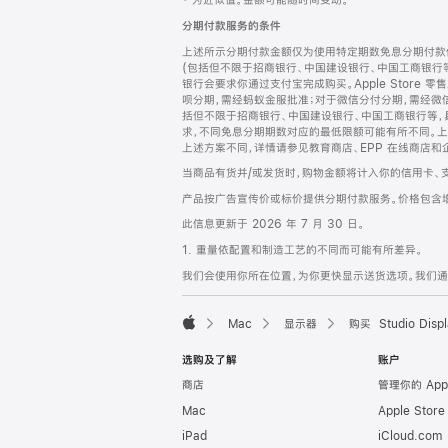
‡ 为近似值。金额可能随时间变动。
注
页
分期付款服务的条件
页
上述所示分期付款金额仅为使用特定期数免息分期付款估
脚
(包括但不限于招商银行、中国建设银行、中国工商银行
银行会要求你通过支付宝完成购买。Apple Store 零
呗分期，需经蚂蚁金服批准；对于微信分付分期，需经微信
括但不限于招商银行、中国建设银行、中国工商银行等，
求，不同免息分期期数对应的最低限额可能有所不同。上述分
上述方案不同，详情请参见教育商店、EPP 在线商店和
当商品有货并/或发货时，购物金额将计入你的信用卡、
产品按广告宣传价或标价提供分期付款服务。价格包含
此信息更新于 2026 年 7 月 30 日。
1. 重量依配置和制造工艺的不同而可能有所差异。
我们会使用你所在位置，为你更快显示送货选项。我们通过你
Mac
显示器
购买 Studio Displ
Apple
选购及了解
账户
商店
管理你的 App
Mac
Apple Stor
iPad
iCloud.com