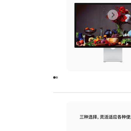
上
下
一
一
张
张
图
图
库
库
图
图
片
片
-
-
玻
玻
璃
璃
三种选择，灵活适应各种使
面
面
板
板