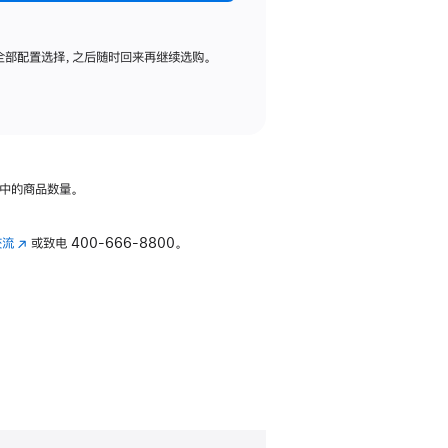
全部配置选择，之后随时回来再继续选购。
中的商品数量。
交流
(在
或致电
400-666-8800。
新
窗
口
中
打
开)