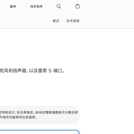
配件
技术支持
概览
技术规格
级麦克风和扬声器，以及雷雳 5 端口。
过特别设计，反光率极低。纳米纹理玻璃面板可分散反射
作场所也能保持出色画质。