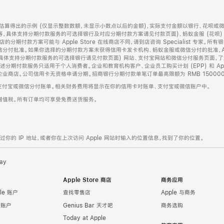
算得出的示例 (仅显示整数数额，未显示小数点以后的金额)，实际支付金额以银行、花呗或
等，具体支持分期付款服务的可选择银行及对应分期付款方案请见付款页面)、蚂蚁金服 (花呗
售店的分期付款方案可能与 Apple Store 在线商店不同，请到店咨询 Specialist 专
分付批准。如果你选择的分期付款方案未获得信用卡发卡机构、蚂蚁金服或微信分付的批准，Ap
具体支持分期付款服务的可选择银行请见付款页面) 网站、支付宝网站和微信分付服务页面，
期付款服务只适用于个人消费者。企业和教育机构客户、企业员工购买计划 (EPP) 和 Appl
企业商店。公司信用卡无资格申请分期。招商银行分期付款单笔订单最高限额为 RMB 150000
支付宝或微信分付账单。相关财务费用将显示在你的信用卡对账单、支付宝或微信账户中。
增值税。所有订单均可享受免费送货服务。
的 IP 地址，或者你在上次访问 Apple 网站时输入的位置信息，找到了你的位置。
ay
Apple Store 商店
商务应用
le 账户
查找零售店
Apple 与商务
e 账户
Genius Bar 天才吧
商务选购
Today at Apple