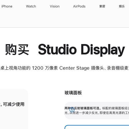
iPhone
Watch
Vision
AirPods
家居
娱乐
购买 Studio Display
桌上视角功能的 1200 万像素 Center Stage 摄像头、录音棚
玻璃面板
，可减少使用
纳米纹理玻璃面板可进一步减少反光，即使在
两种抗反射玻璃面板可选。
标配的玻璃面板经
。
有高亮光源的场所使用，也能保持出色画质。
展
光，从而进一步减少反光，即使在高亮光源的工
开