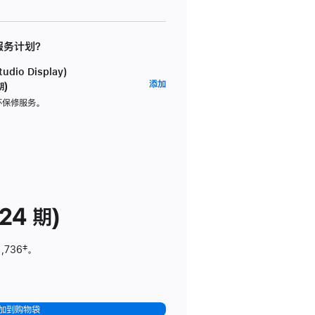
 服务计划？
dio Display)
AppleCare+
添加
期)
服
坏保修服务。
务
计
划
(适
用
于
24 期)
Studio
Display)
1,736
脚
‡。
注
加到购物袋