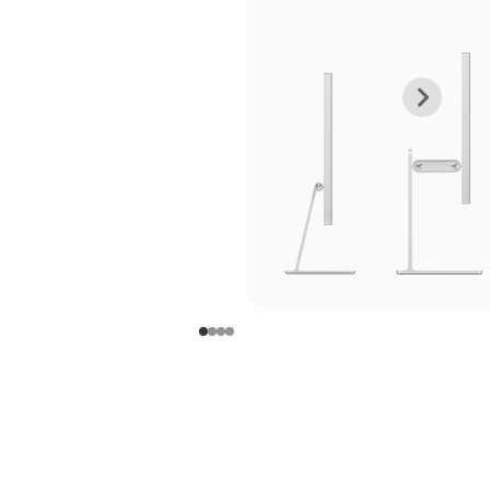
上
下
一
一
张
张
图
图
库
库
图
图
片
片
-
-
支
支
架
架