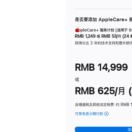
是否要添加 AppleCare+
AppleCare+ 服务计划 (适用于 Stu
RMB 1,249
或
RMB 53/月 (24 
获得长达 3 年的技术支持和意外损
RMB 14,999
或
RMB 625/月 (
含增值税及其他法定税费
：约 RMB 
可享免息分期付款
(Studio
Display
-
添