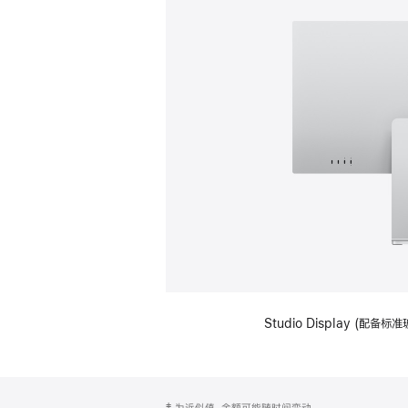
Studio Display (
网
脚