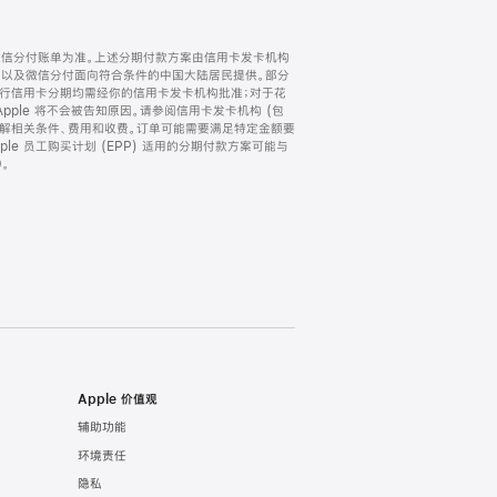
微信分付账单为准。上述分期付款方案由信用卡发卡机构
) 以及微信分付面向符合条件的中国大陆居民提供。部分
家。所有银行信用卡分期均需经你的信用卡发卡机构批准；对于花
ple 将不会被告知原因。请参阅信用卡发卡机构 (包
了解相关条件、费用和收费。订单可能需要满足特定金额要
e 员工购买计划 (EPP) 适用的分期付款方案可能与
。
Apple 价值观
辅助功能
环境责任
隐私