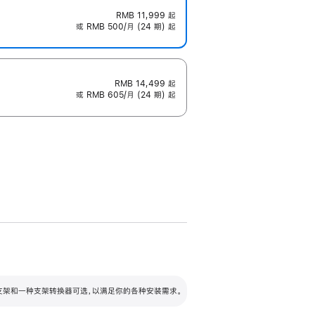
RMB 11,999
起
或 RMB 500/月 (24 期) 起
RMB 14,499
起
或 RMB 605/月 (24 期) 起
配可调倾斜度及高度的支架，额外增加 105
VESA 支架转换器
 有两种支架和一种支架转换器可选，以满足你的各种安装需求。
毫米的高度调节范围。
容的支架 (未随附)