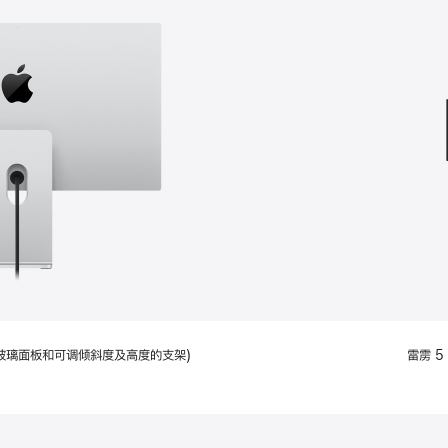
款
选
项)
配备标准玻璃面板和可调倾斜度及高度的支架)
雷雳 5 