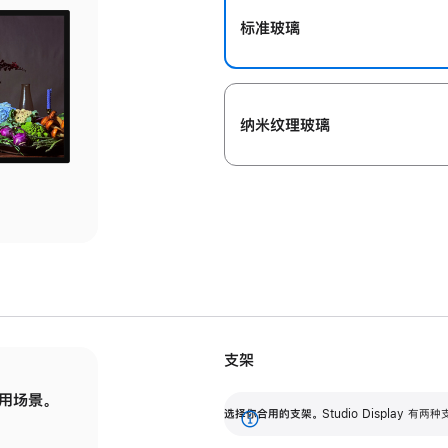
标准玻璃
纳米纹理玻璃
支架
用场景。
标配可调倾斜度的支架，提供 30 度的倾斜度
选
选择你合用的支架。
Studio Display
调节范围。
展