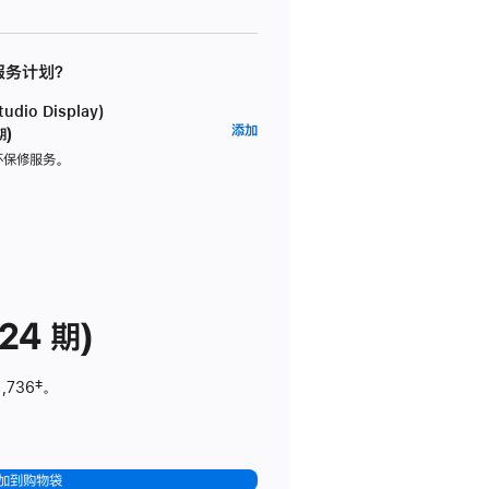
 服务计划？
dio Display)
AppleCare+
添加
期)
服
坏保修服务。
务
计
划
(适
用
于
24 期)
Studio
Display)
1,736
脚
‡。
注
加到购物袋