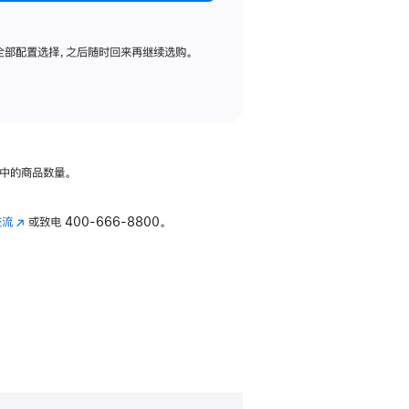
全部配置选择，之后随时回来再继续选购。
中的商品数量。
交流
(在
或致电
400-666-8800。
新
窗
口
中
打
开)