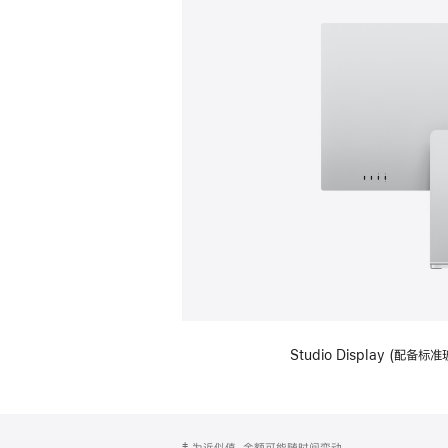
Studio Display (
网
脚