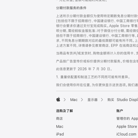
‡ 为近似值。金额可能随时间变动。
注
页
分期付款服务的条件
页
上述所示分期付款金额仅为使用特定期数免息分期付款估
脚
(包括但不限于招商银行、中国建设银行、中国工商银行
银行会要求你通过支付宝完成购买。Apple Store 零
呗分期，需经蚂蚁金服批准；对于微信分付分期，需经微信
括但不限于招商银行、中国建设银行、中国工商银行等，
求，不同免息分期期数对应的最低限额可能有所不同。上述分
上述方案不同，详情请参见教育商店、EPP 在线商店和
当商品有货并/或发货时，购物金额将计入你的信用卡、
产品按广告宣传价或标价提供分期付款服务。价格包含
此信息更新于 2026 年 7 月 30 日。
1. 重量依配置和制造工艺的不同而可能有所差异。
我们会使用你所在位置，为你更快显示送货选项。我们通过你
Mac
显示器
购买 Studio Displ
Apple
选购及了解
账户
商店
管理你的 App
Mac
Apple Stor
iPad
iCloud.com