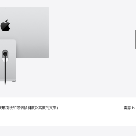
款
选
项)
配备标准玻璃面板和可调倾斜度及高度的支架)
雷雳 5 