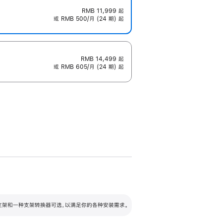
RMB 11,999
起
或 RMB 500/月 (24 期) 起
RMB 14,499
起
或 RMB 605/月 (24 期) 起
配可调倾斜度及高度的支架，额外增加 105
VESA 支架转换器
 有两种支架和一种支架转换器可选，以满足你的各种安装需求。
毫米的高度调节范围。
容的支架 (未随附)