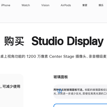
iPhone
Watch
Vision
AirPods
家居
娱乐
购买 Studio Display
桌上视角功能的 1200 万像素 Center Stage 摄像头、录音棚
玻璃面板
，可减少使用
纳米纹理玻璃面板可进一步减少反光，即使在
两种抗反射玻璃面板可选。
标配的玻璃面板经
。
有高亮光源的场所使用，也能保持出色画质。
展
光，从而进一步减少反光，即使在高亮光源的工
开