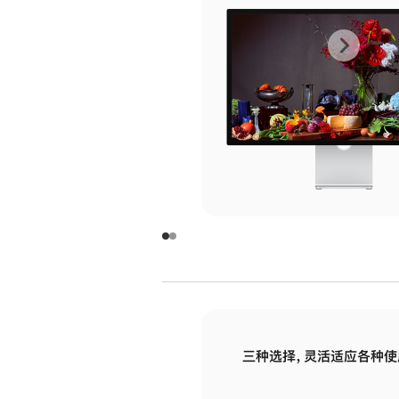
上
下
一
一
张
张
图
图
库
库
图
图
片
片
-
-
玻
玻
璃
璃
三种选择，灵活适应各种使
面
面
板
板