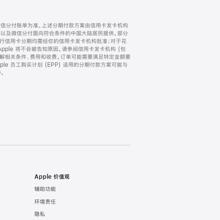
微信分付账单为准。上述分期付款方案由信用卡发卡机构
) 以及微信分付面向符合条件的中国大陆居民提供。部分
家。所有银行信用卡分期均需经你的信用卡发卡机构批准；对于花
ple 将不会被告知原因。请参阅信用卡发卡机构 (包
了解相关条件、费用和收费。订单可能需要满足特定金额要
e 员工购买计划 (EPP) 适用的分期付款方案可能与
。
Apple 价值观
辅助功能
环境责任
隐私