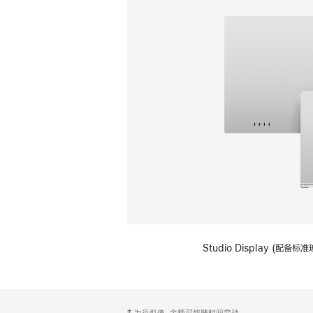
Studio Display (
网
脚