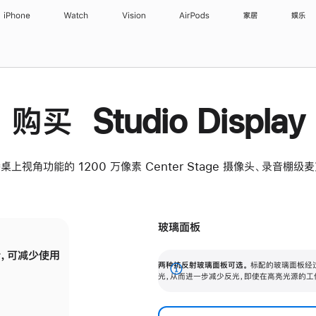
iPhone
Watch
Vision
AirPods
家居
娱乐
购买 Studio Display
桌上视角功能的 1200 万像素 Center Stage 摄像头、录音棚
玻璃面板
，可减少使用
纳米纹理玻璃面板可进一步减少反光，即使在
两种抗反射玻璃面板可选。
标配的玻璃面板经
。
有高亮光源的场所使用，也能保持出色画质。
展
光，从而进一步减少反光，即使在高亮光源的工
开