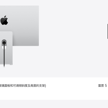
款
选
项)
配备标准玻璃面板和可调倾斜度及高度的支架)
雷雳 5 