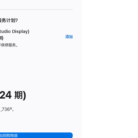
 服务计划？
dio Display)
AppleCare+
添加
期)
服
坏保修服务。
务
计
划
(适
用
于
24 期)
Studio
Display)
1,736
脚
‡。
注
加到购物袋