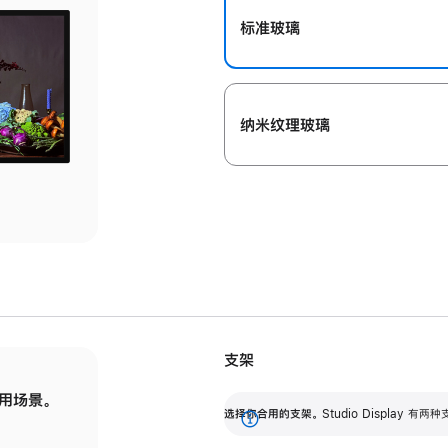
标准玻璃
纳米纹理玻璃
支架
用场景。
标配可调倾斜度的支架，提供 30 度的倾斜度
选
选择你合用的支架。
Studio Display
调节范围。
展