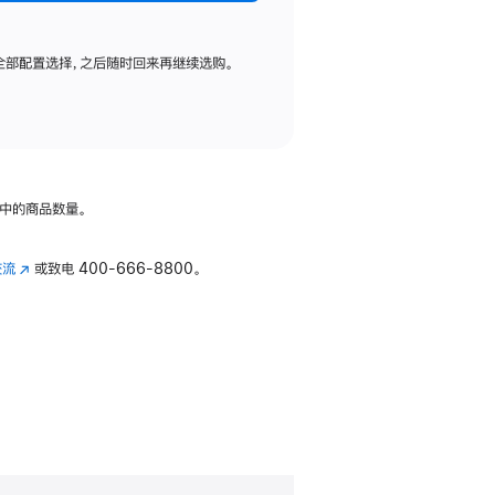
全部配置选择，之后随时回来再继续选购。
中的商品数量。
交流
(在
或致电
400-666-8800。
新
窗
口
中
打
开)