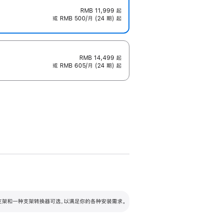
RMB 11,999
起
或 RMB 500/月 (24 期) 起
RMB 14,499
起
或 RMB 605/月 (24 期) 起
配可调倾斜度及高度的支架，额外增加 105
VESA 支架转换器
 有两种支架和一种支架转换器可选，以满足你的各种安装需求。
毫米的高度调节范围。
容的支架 (未随附)