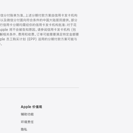
微信分付账单为准。上述分期付款方案由信用卡发卡机构
) 以及微信分付面向符合条件的中国大陆居民提供。部分
家。所有银行信用卡分期均需经你的信用卡发卡机构批准；对于花
ple 将不会被告知原因。请参阅信用卡发卡机构 (包
了解相关条件、费用和收费。订单可能需要满足特定金额要
e 员工购买计划 (EPP) 适用的分期付款方案可能与
。
Apple 价值观
辅助功能
环境责任
隐私