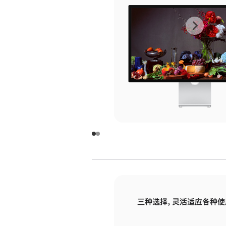
上
下
一
一
张
张
图
图
库
库
图
图
片
片
-
-
玻
玻
璃
璃
三种选择，灵活适应各种使
面
面
板
板