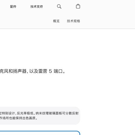
配件
技术支持
概览
技术规格
级麦克风和扬声器，以及雷雳 5 端口。
过特别设计，反光率极低。纳米纹理玻璃面板可分散反射
作场所也能保持出色画质。