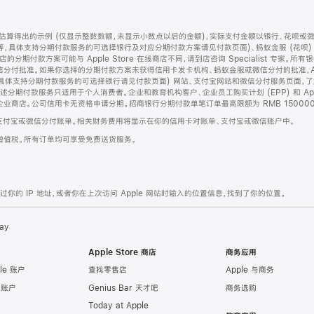
算得出的示例 (仅显示整数数额，未显示小数点以后的金额)，实际支付金额以银行、花呗或
等，具体支持分期付款服务的可选择银行及对应分期付款方案请见付款页面)、蚂蚁金服 (花呗
售店的分期付款方案可能与 Apple Store 在线商店不同，请到店咨询 Specialist 专
分付批准。如果你选择的分期付款方案未获得信用卡发卡机构、蚂蚁金服或微信分付的批准，Ap
具体支持分期付款服务的可选择银行请见付款页面) 网站、支付宝网站和微信分付服务页面，
期付款服务只适用于个人消费者。企业和教育机构客户、企业员工购买计划 (EPP) 和 Appl
企业商店。公司信用卡无资格申请分期。招商银行分期付款单笔订单最高限额为 RMB 150000
支付宝或微信分付账单。相关财务费用将显示在你的信用卡对账单、支付宝或微信账户中。
增值税。所有订单均可享受免费送货服务。
的 IP 地址，或者你在上次访问 Apple 网站时输入的位置信息，找到了你的位置。
ay
Apple Store 商店
商务应用
le 账户
查找零售店
Apple 与商务
e 账户
Genius Bar 天才吧
商务选购
Today at Apple