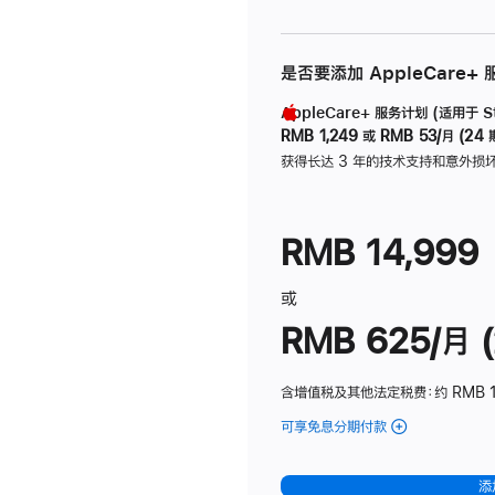
是否要添加 AppleCare+
AppleCare+ 服务计划 (适用于 Stu
RMB 1,249
或
RMB 53/月 (24 
获得长达 3 年的技术支持和意外损
RMB 14,999
或
RMB 625/月 (
含增值税及其他法定税费
：约 RMB 
可享免息分期付款
(Studio
Display
-
添