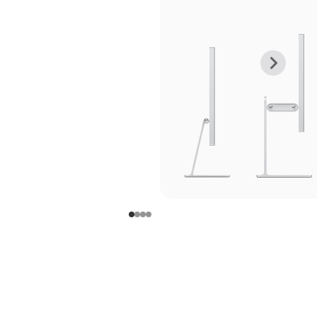
上
下
一
一
张
张
图
图
库
库
图
图
片
片
-
-
支
支
架
架