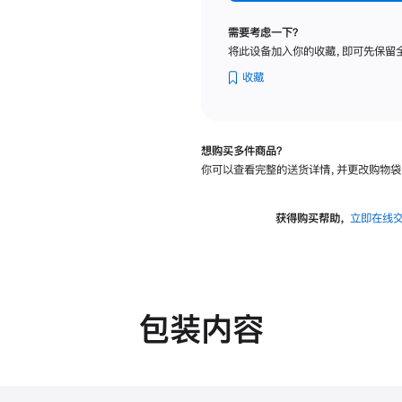
标
准
需要考虑一下？
玻
将此设备加入你的收藏，即可先保留
璃
面
收藏
板
-
可
想购买多件商品？
调
你可以查看完整的送货详情，并更改购物袋
倾
斜
度
获得购买帮助，
立即在线
及
高
度
的
支
包装内容
架
的
分
期
付