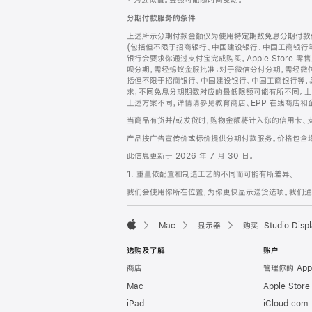
‡ 为近似值。金额可能随时间变动。
注
页
分期付款服务的条件
页
上述所示分期付款金额仅为使用特定期数免息分期付款估
脚
(包括但不限于招商银行、中国建设银行、中国工商银行
银行会要求你通过支付宝完成购买。Apple Store 零
呗分期，需经蚂蚁金服批准；对于微信分付分期，需经微信
括但不限于招商银行、中国建设银行、中国工商银行等，
求，不同免息分期期数对应的最低限额可能有所不同。上述分
上述方案不同，详情请参见教育商店、EPP 在线商店和
当商品有货并/或发货时，购物金额将计入你的信用卡、
产品按广告宣传价或标价提供分期付款服务。价格包含
此信息更新于 2026 年 7 月 30 日。
1. 重量依配置和制造工艺的不同而可能有所差异。
我们会使用你所在位置，为你更快显示送货选项。我们通过你
Mac
显示器
购买 Studio Displ
Apple
选购及了解
账户
商店
管理你的 App
Mac
Apple Stor
iPad
iCloud.com