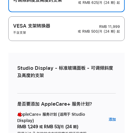
或 RMB 625/月 (24 期) 起
VESA 支架转换器
RMB 11,999
或 RMB 500/月 (24 期) 起
不含支架
Studio Display - 标准玻璃面板 - 可调倾斜度
及高度的支架
是否要添加 AppleCare+ 服务计划？
AppleCare+ 服务计划 (适用于 Studio
AppleC
添加
Display)
服
RMB 1,249
或
RMB 53/月 (24 期)