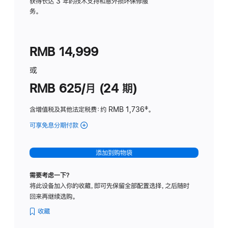
务
获得长达 3 年的技术支持和意外损坏保修服
务。
计
划
(适
RMB 14,999
用
于
或
Studio
RMB 625/月 (24 期)
Display
含增值税及其他法定税费
：约 RMB 1,736
脚
‡。
注
可享免息分期付款
(Studio
Display
-
添加到购物袋
标
准
需要考虑一下？
玻
将此设备加入你的收藏，即可先保留全部配置选择，之后随时
璃
回来再继续选购。
面
板
收藏
-