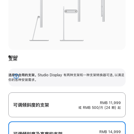
支架
选择你合用的支架。
Studio Display 有两种支架和一种支架转换器可选，以满足
展
你的各种安装需求。
开
RMB 11,999
可调倾斜度的支架
或 RMB 500/月 (24 期) 起
RMB 14,999
可调倾斜度及高‍度的支‍架