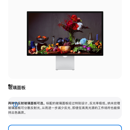
玻璃面板
两种抗反射玻璃面板可选。
标配的玻璃面板经过特别设计，反光率极低。纳米纹理
展
玻璃面板可分散反射光，从而进一步减少反光，即使在高亮光源的工作场所也能保
持出色画质。
开