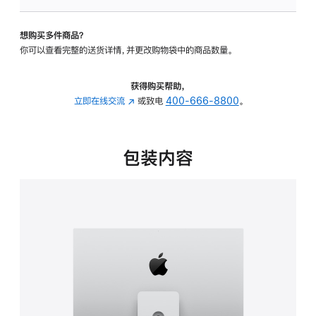
可
调
想购买多件商品？
倾
你可以查看完整的送货详情，并更改购物袋中的商品数量。
斜
度
及
获得购买帮助，
高
立即在线交流
(在
或致电
400-666-8800
。
度
新
的
窗
支
口
包装内容
架
中
的
打
分
开)
期
付
款
选
项)