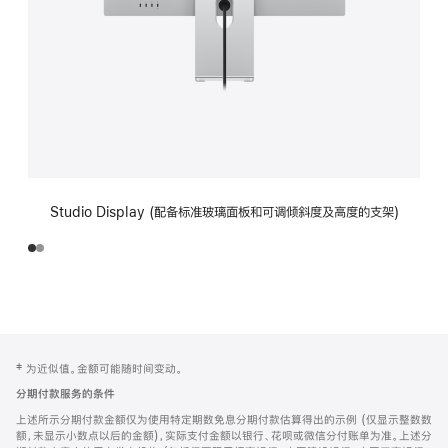
Studio Display (配备标准玻璃面板和可调倾斜度及高度的支架)
网
脚
‡ 为近似值。金额可能随时间变动。
注
页
分期付款服务的条件
页
上述所示分期付款金额仅为使用特定期数免息分期付款估算得出的示例 (仅显示整数数
脚
额，未显示小数点以后的金额)，实际支付金额以银行、花呗或微信分付账单为准。上述分