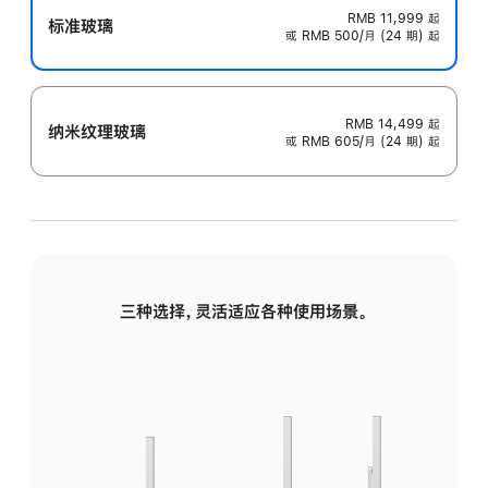
RMB 11,999
起
标准玻璃
或 RMB 500/月 (24 期) 起
RMB 14,499
起
纳米纹理玻璃
或 RMB 605/月 (24 期) 起
三种选择，灵活适应各种使用场景。
标