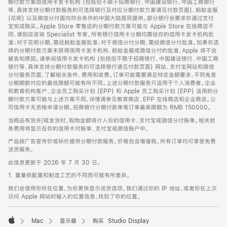
期付款方案由信用卡发卡机构 (包括但不限于招商银行、中国建设银行、中国工商银行
等，具体支持分期付款服务的可选择银行及对应分期付款方案请见付款页面)、蚂蚁金服
(花呗) 以及微信分付面向符合条件的中国大陆居民提供。部分银行会要求你通过支付
宝完成购买。Apple Store 零售店的分期付款方案可能与 Apple Store 在线商店不
同，请到店咨询 Specialist 专家。所有银行信用卡分期均需经你的信用卡发卡机构批
准；对于花呗分期，需经蚂蚁金服批准；对于微信分付分期，需经微信分付批准。如果你选
择的分期付款方案未获得信用卡发卡机构、蚂蚁金服或微信分付的批准，Apple 将不会
被告知原因。请参阅信用卡发卡机构 (包括但不限于招商银行、中国建设银行、中国工商
银行等，具体支持分期付款服务的可选择银行请见付款页面) 网站、支付宝网站和微信
分付服务页面，了解相关条件、费用和收费。订单可能需要满足特定金额要求，不同免息
分期期数对应的最低限额可能有所不同。上述分期付款服务只适用于个人消费者。企业
和教育机构客户、企业员工购买计划 (EPP) 和 Apple 员工购买计划 (EPP) 适用的分
期付款方案可能与上述方案不同，详情请参见教育商店、EPP 在线商店和企业商店。公
司信用卡无资格申请分期。招商银行分期付款单笔订单最高限额为 RMB 150000。
当商品有货并/或发货时，购物金额将计入你的信用卡、支付宝或微信分付账单。相关财
务费用将显示在你的信用卡对账单、支付宝或微信账户中。
产品按广告宣传价或标价提供分期付款服务。价格包含增值税。所有订单均可享受免费
送货服务。
此信息更新于 2026 年 7 月 30 日。
1. 重量依配置和制造工艺的不同而可能有所差异。
我们会使用你所在位置，为你更快显示送货选项。我们通过你的 IP 地址，或者你在上次
访问 Apple 网站时输入的位置信息，找到了你的位置。
Mac
显示器
购买 Studio Display