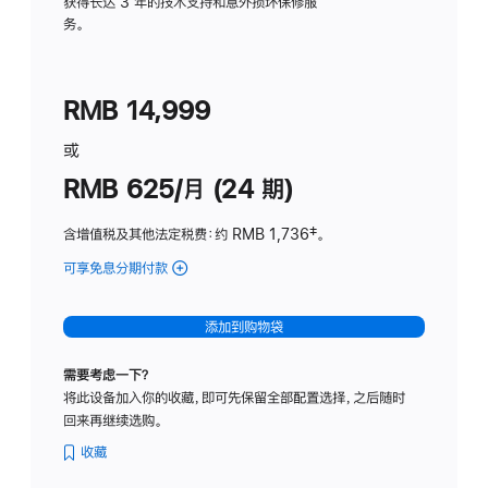
务
获得长达 3 年的技术支持和意外损坏保修服
务。
计
划
(适
RMB 14,999
用
于
或
Studio
RMB 625/月 (24 期)
Display
含增值税及其他法定税费
：约 RMB 1,736
脚
‡。
注
可享免息分期付款
(Studio
Display
-
添加到购物袋
标
准
需要考虑一下？
玻
将此设备加入你的收藏，即可先保留全部配置选择，之后随时
璃
回来再继续选购。
面
板
收藏
-