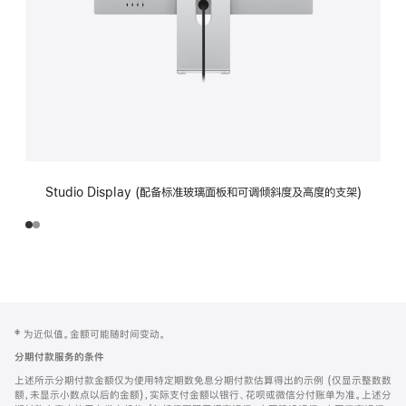
Studio Display (配备标准玻璃面板和可调倾斜度及高度的支架)
网
脚
‡ 为近似值。金额可能随时间变动。
注
页
分期付款服务的条件
页
上述所示分期付款金额仅为使用特定期数免息分期付款估算得出的示例 (仅显示整数数
脚
额，未显示小数点以后的金额)，实际支付金额以银行、花呗或微信分付账单为准。上述分