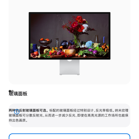
玻璃面板
两种抗反射玻璃面板可选。
标配的玻璃面板经过特别设计，反光率极低。纳米纹理
展
玻璃面板可分散反射光，从而进一步减少反光，即使在高亮光源的工作场所也能保
持出色画质。
开