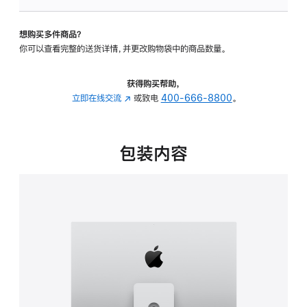
可
调
想购买多件商品？
倾
你可以查看完整的送货详情，并更改购物袋中的商品数量。
斜
度
及
获得购买帮助，
高
立即在线交流
(在
或致电
400-666-8800
。
度
新
的
窗
支
口
包装内容
架
中
的
打
分
开)
期
付
款
选
项)