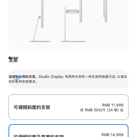
支架
选择你合用的支架。
Studio Display 有两种支架和一种支架转换器可选，以满足
展
你的各种安装需求。
开
RMB 11,999
可调倾斜度的支架
或 RMB 500/月 (24 期) 起
RMB 14,999
可调倾斜度及高‍度的支‍架