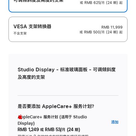
或 RMB 625/月 (24 期) 起
VESA 支架转换器
RMB 11,999
或 RMB 500/月 (24 期) 起
不含支架
Studio Display - 标准玻璃面板 - 可调倾斜度
及高度的支架
是否要添加 AppleCare+ 服务计划？
AppleCare+ 服务计划 (适用于 Studio
AppleC
添加
Display)
服
RMB 1,249
或
RMB 53/月 (24 期)