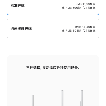
RMB 11,999
起
标准玻璃
或 RMB 500/月 (24 期) 起
RMB 14,499
起
纳米纹理玻璃
或 RMB 605/月 (24 期) 起
三种选择，灵活适应各种使用场景。
标