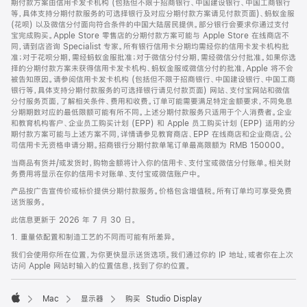
期付款方案由信用卡发卡机构 (包括但不限于招商银行、中国建设银行、中国工商银行
等，具体支持分期付款服务的可选择银行及对应分期付款方案请见付款页面)、蚂蚁金服
(花呗) 以及微信分付面向符合条件的中国大陆居民提供。部分银行会要求你通过支付
宝完成购买。Apple Store 零售店的分期付款方案可能与 Apple Store 在线商店不
同，请到店咨询 Specialist 专家。所有银行信用卡分期均需经你的信用卡发卡机构批
准；对于花呗分期，需经蚂蚁金服批准；对于微信分付分期，需经微信分付批准。如果你选
择的分期付款方案未获得信用卡发卡机构、蚂蚁金服或微信分付的批准，Apple 将不会
被告知原因。请参阅信用卡发卡机构 (包括但不限于招商银行、中国建设银行、中国工商
银行等，具体支持分期付款服务的可选择银行请见付款页面) 网站、支付宝网站和微信
分付服务页面，了解相关条件、费用和收费。订单可能需要满足特定金额要求，不同免息
分期期数对应的最低限额可能有所不同。上述分期付款服务只适用于个人消费者。企业
和教育机构客户、企业员工购买计划 (EPP) 和 Apple 员工购买计划 (EPP) 适用的分
期付款方案可能与上述方案不同，详情请参见教育商店、EPP 在线商店和企业商店。公
司信用卡无资格申请分期。招商银行分期付款单笔订单最高限额为 RMB 150000。
当商品有货并/或发货时，购物金额将计入你的信用卡、支付宝或微信分付账单。相关财
务费用将显示在你的信用卡对账单、支付宝或微信账户中。
产品按广告宣传价或标价提供分期付款服务。价格包含增值税。所有订单均可享受免费
送货服务。
此信息更新于 2026 年 7 月 30 日。
1. 重量依配置和制造工艺的不同而可能有所差异。
我们会使用你所在位置，为你更快显示送货选项。我们通过你的 IP 地址，或者你在上次
访问 Apple 网站时输入的位置信息，找到了你的位置。
Mac
显示器
购买 Studio Display